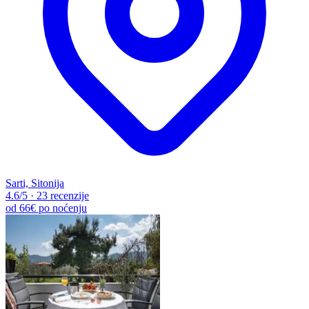
Sarti, Sitonija
4.6
/5
·
23 recenzije
od
66€
po noćenju