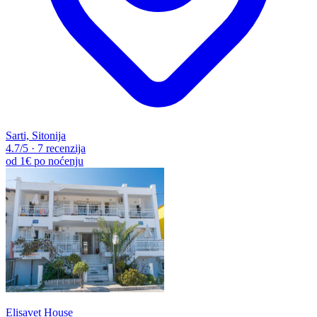
Sarti, Sitonija
4.7
/5
·
7 recenzija
od
1€
po noćenju
Elisavet House