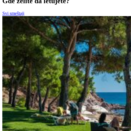
Gde želite da letujete?
Svi smeštaji