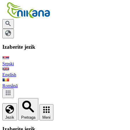
Izaberite jezik
Srpski
English
Română
Jezik
Pretraga
Meni
Izaberite jezik