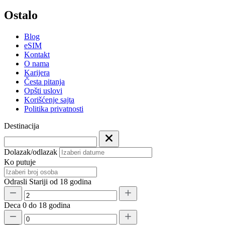
Ostalo
Blog
eSIM
Kontakt
O nama
Karijera
Česta pitanja
Opšti uslovi
Korišćenje sajta
Politika privatnosti
Destinacija
Dolazak/odlazak
Ko putuje
Odrasli
Stariji od 18 godina
Deca
0 do 18 godina