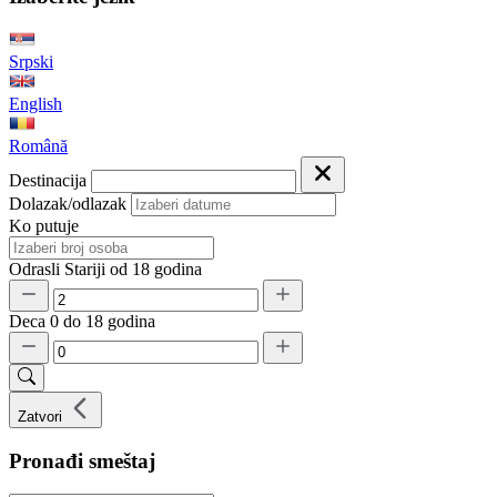
Srpski
English
Română
Destinacija
Dolazak/odlazak
Ko putuje
Odrasli
Stariji od 18 godina
Deca
0 do 18 godina
Zatvori
Pronađi smeštaj