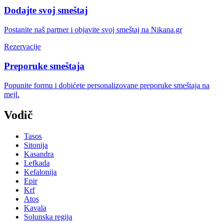
Dodajte svoj smeštaj
Postanite naš partner i objavite svoj smeštaj na Nikana.gr
Rezervacije
Preporuke smeštaja
Popunite formu i dobićete personalizovane preporuke smeštaja na
mejl.
Vodič
Tasos
Sitonija
Kasandra
Lefkada
Kefalonija
Epir
Krf
Atos
Kavala
Solunska regija