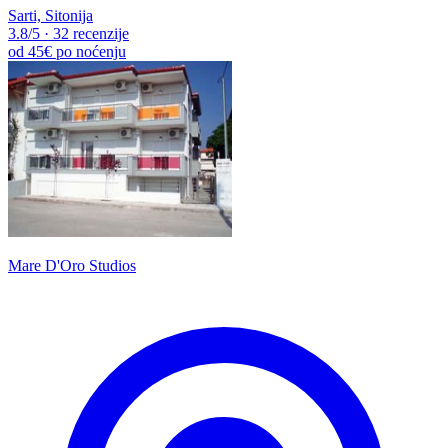
Sarti, Sitonija
3.8
/5
·
32 recenzije
od
45€
po noćenju
Mare D'Oro Studios