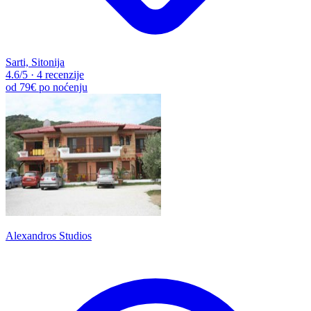
Sarti, Sitonija
4.6
/5
·
4 recenzije
od
79€
po noćenju
Alexandros Studios