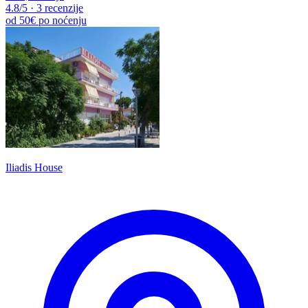
4.8
/5
·
3 recenzije
od
50€
po noćenju
Iliadis House