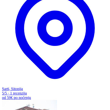
Sarti, Sitonija
5
/5
·
1 recenzija
od
59€
po noćenju