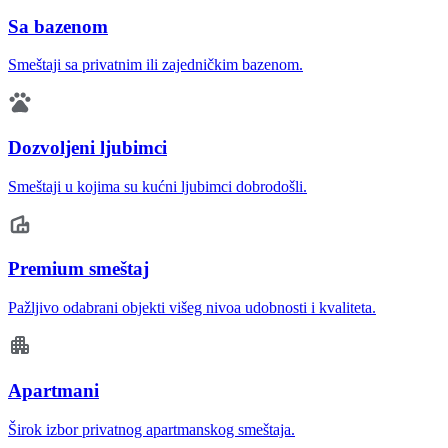
Sa bazenom
Smeštaji sa privatnim ili zajedničkim bazenom.
Dozvoljeni ljubimci
Smeštaji u kojima su kućni ljubimci dobrodošli.
Premium smeštaj
Pažljivo odabrani objekti višeg nivoa udobnosti i kvaliteta.
Apartmani
Širok izbor privatnog apartmanskog smeštaja.