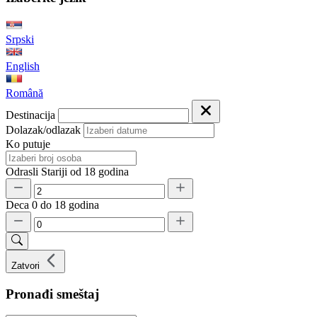
Srpski
English
Română
Destinacija
Dolazak/odlazak
Ko putuje
Odrasli
Stariji od 18 godina
Deca
0 do 18 godina
Zatvori
Pronađi smeštaj