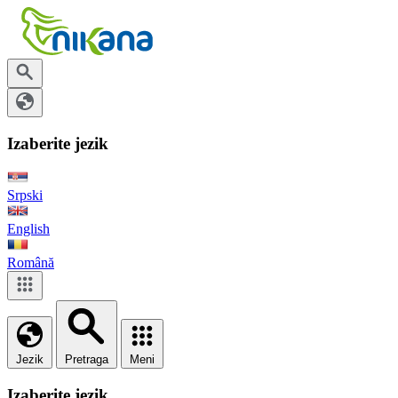
Izaberite jezik
Srpski
English
Română
Jezik
Pretraga
Meni
Izaberite jezik