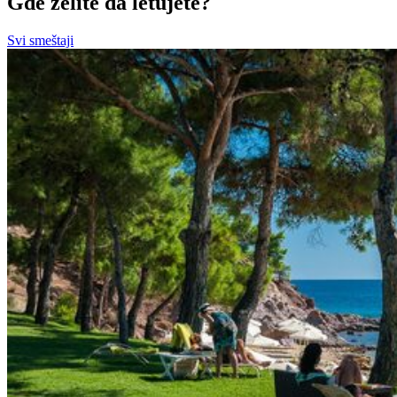
Gde želite da letujete?
Svi smeštaji