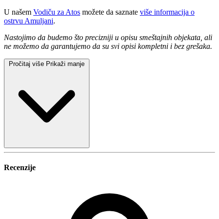
U našem
Vodiču za Atos
možete da saznate
više informacija o
ostrvu Amuljani
.
Nastojimo da budemo što precizniji u opisu smeštajnih objekata, ali
ne možemo da garantujemo da su svi opisi kompletni i bez grešaka.
Pročitaj više
Prikaži manje
Recenzije