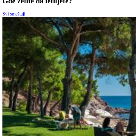
Gde želite da letujete?
Svi smeštaji