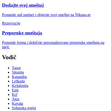
Dodajte svoj smeštaj
Postanite naš partner i objavite svoj smeštaj na Nikana.gr
Rezervacije
Preporuke smeštaja
Popunite formu i dobićete personalizovane preporuke smeštaja na
mejl.
Vodič
Tasos
Sitonija
Kasandra
Lefkada
Kefalonija
Epir
Krf
Atos
Kavala
Solunska regija