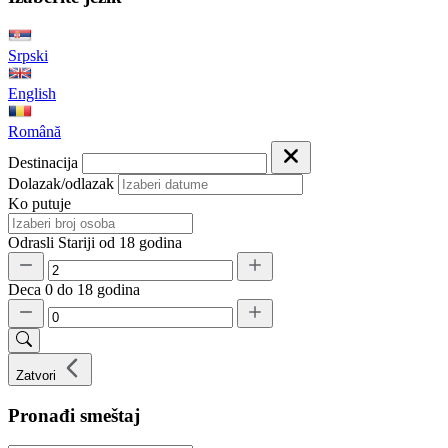
Srpski
English
Română
Destinacija
Dolazak/odlazak
Ko putuje
Odrasli
Stariji od 18 godina
Deca
0 do 18 godina
Zatvori
Pronađi smeštaj