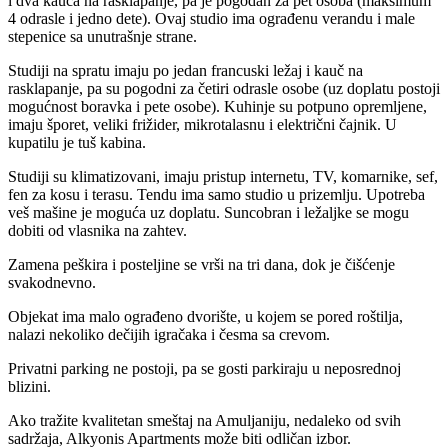
i dva kauča na rasklapanje, pa je pogodan za pet osoba (maksimum
4 odrasle i jedno dete). Ovaj studio ima ograđenu verandu i male
stepenice sa unutrašnje strane.
Studiji na spratu imaju po jedan francuski ležaj i kauč na
rasklapanje, pa su pogodni za četiri odrasle osobe (uz doplatu postoji
mogućnost boravka i pete osobe). Kuhinje su potpuno opremljene,
imaju šporet, veliki frižider, mikrotalasnu i električni čajnik. U
kupatilu je tuš kabina.
Studiji su klimatizovani, imaju pristup internetu, TV, komarnike, sef,
fen za kosu i terasu. Tendu ima samo studio u prizemlju. Upotreba
veš mašine je moguća uz doplatu. Suncobran i ležaljke se mogu
dobiti od vlasnika na zahtev.
Zamena peškira i posteljine se vrši na tri dana, dok je čišćenje
svakodnevno.
Objekat ima malo ograđeno dvorište, u kojem se pored roštilja,
nalazi nekoliko dečijih igračaka i česma sa crevom.
Privatni parking ne postoji, pa se gosti parkiraju u neposrednoj
blizini.
Ako tražite kvalitetan smeštaj na Amuljaniju, nedaleko od svih
sadržaja, Alkyonis Apartments može biti odličan izbor.