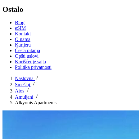
Ostalo
Blog
eSIM
Kontakt
O nama
Karijera
Česta pitanja
Opšti uslovi
Korišćenje sajta
Politika privatnosti
Naslovna
Smeštaj
Atos
Amuljani
Alkyonis Apartments