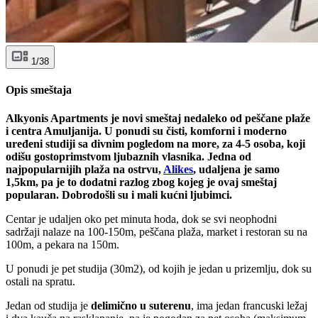
1/38
Opis smeštaja
Alkyonis Apartments je novi smeštaj nedaleko od peščane plaže
i centra Amuljanija. U ponudi su čisti, komforni i moderno
uređeni studiji sa divnim pogledom na more, za 4-5 osoba, koji
odišu gostoprimstvom ljubaznih vlasnika. Jedna od
najpopularnijih plaža na ostrvu,
Alikes
, udaljena je samo
1,5km, pa je to dodatni razlog zbog kojeg je ovaj smeštaj
popularan. Dobrodošli su i mali kućni ljubimci.
Centar je udaljen oko pet minuta hoda, dok se svi neophodni
sadržaji nalaze na 100-150m, peščana plaža, market i restoran su na
100m, a pekara na 150m.
U ponudi je pet studija (30m2), od kojih je jedan u prizemlju, dok su
ostali na spratu.
Jedan od studija je
delimično u suterenu
, ima jedan francuski ležaj