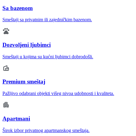
Sa bazenom
Smeštaji sa privatnim ili zajedničkim bazenom.
Dozvoljeni ljubimci
Smeštaji u kojima su kućni ljubimci dobrodošli.
Premium smeštaj
Pažljivo odabrani objekti višeg nivoa udobnosti i kvaliteta.
Apartmani
Širok izbor privatnog apartmanskog smeštaja.