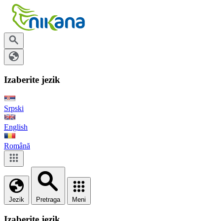
Izaberite jezik
Srpski
English
Română
Jezik
Pretraga
Meni
Izaberite jezik