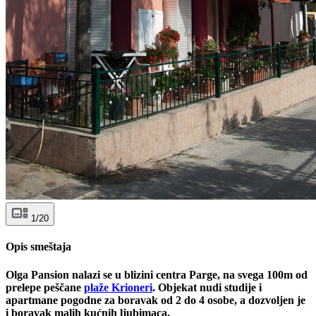
1/20
Opis smeštaja
Olga Pansion nalazi se u blizini centra Parge, na svega 100m od
prelepe peščane
plaže Krioneri
. Objekat nudi studije i
apartmane pogodne za boravak od 2 do 4 osobe, a dozvoljen je
i boravak malih kućnih ljubimaca.