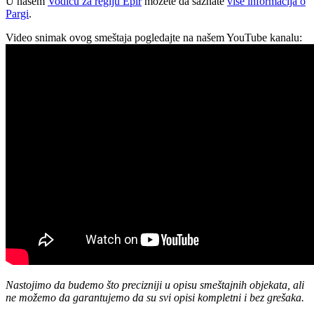
U našem
Vodiču za regiju Epir
možete da saznate
više informacija o
Pargi
.
Video snimak ovog smeštaja pogledajte na našem YouTube kanalu:
Nastojimo da budemo što precizniji u opisu smeštajnih objekata, ali
ne možemo da garantujemo da su svi opisi kompletni i bez grešaka.