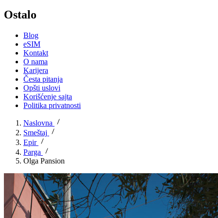
Ostalo
Blog
eSIM
Kontakt
O nama
Karijera
Česta pitanja
Opšti uslovi
Korišćenje sajta
Politika privatnosti
Naslovna
Smeštaj
Epir
Parga
Olga Pansion