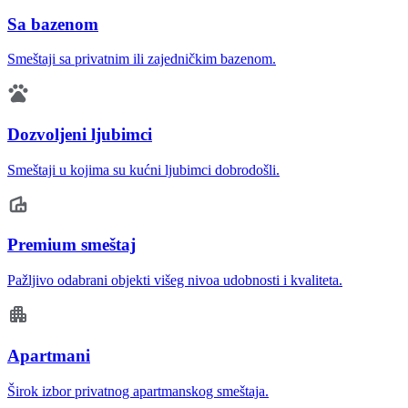
Sa bazenom
Smeštaji sa privatnim ili zajedničkim bazenom.
Dozvoljeni ljubimci
Smeštaji u kojima su kućni ljubimci dobrodošli.
Premium smeštaj
Pažljivo odabrani objekti višeg nivoa udobnosti i kvaliteta.
Apartmani
Širok izbor privatnog apartmanskog smeštaja.