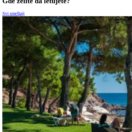
Gde želite da letujete?
Svi smeštaji