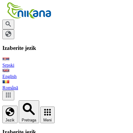
Izaberite jezik
Srpski
English
Română
Jezik
Pretraga
Meni
Izaberite jezik