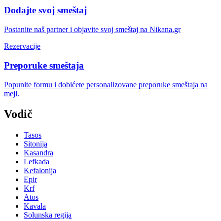
Dodajte svoj smeštaj
Postanite naš partner i objavite svoj smeštaj na Nikana.gr
Rezervacije
Preporuke smeštaja
Popunite formu i dobićete personalizovane preporuke smeštaja na
mejl.
Vodič
Tasos
Sitonija
Kasandra
Lefkada
Kefalonija
Epir
Krf
Atos
Kavala
Solunska regija