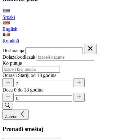
Srpski
English
Română
Destinacija
Dolazak/odlazak
Ko putuje
Odrasli
Stariji od 18 godina
Deca
0 do 18 godina
Zatvori
Pronađi smeštaj