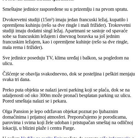
Smeštajne jedinice raspoređene su u prizemlju i na prvom spratu.
Dvokrevetni studiji (15m²) imaju jedan francuski ležaj, kupatilo i
opremljenu kuhinju (rešo sa dve ringle i mali frižider). Trokrevetni
studiji imaju dodatni singl ležaj. Apartmani se sastoje od spavaće
sobe sa francuskim ležajem i dnevnog boravka sa još jednim
francuskim ležajem, kao i opremljene kuhinje (rešo sa dve ringle,
mala rerna i frižider).
Sve jedinice poseduju TV, klima uređaj i balkon, sa pogledom na
ulicu.
Čišćenje se obavlja svakodnevno, dok se posteljina i peškiri menjaju
svaka tri dana.
Preko puta objekta se nalazi javni parking koji se plaća, dok se na
udaljenosti od oko 300m može pronaći besplatan parking uz ulicu.
Pored smeštaja nalazi se i pekara.
Olga Pansion je lepo održavan objekat poznat po ljubaznim
domaćinima i prijatnoj atmosferi. Preporučujemo je porodicama,
parovima i svima koji žele udoban i pristupačan smeštaj na odličnoj
lokaciji, u blizini plaže i centra Parge.