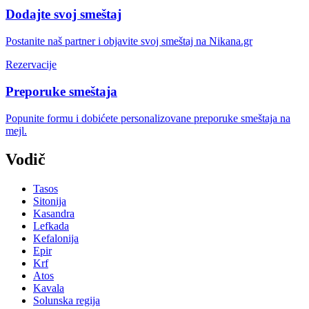
Dodajte svoj smeštaj
Postanite naš partner i objavite svoj smeštaj na Nikana.gr
Rezervacije
Preporuke smeštaja
Popunite formu i dobićete personalizovane preporuke smeštaja na
mejl.
Vodič
Tasos
Sitonija
Kasandra
Lefkada
Kefalonija
Epir
Krf
Atos
Kavala
Solunska regija