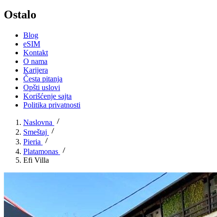
Ostalo
Blog
eSIM
Kontakt
O nama
Karijera
Česta pitanja
Opšti uslovi
Korišćenje sajta
Politika privatnosti
Naslovna
Smeštaj
Pieria
Platamonas
Efi Villa