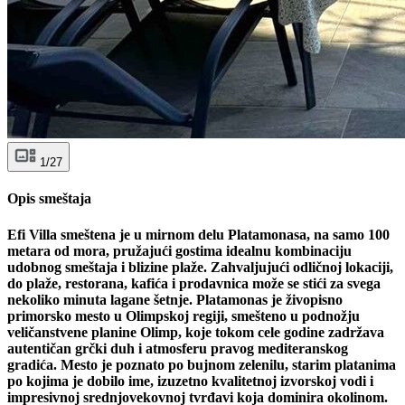
1/27
Opis smeštaja
Efi Villa smeštena je u mirnom delu Platamonasa, na samo 100
metara od mora, pružajući gostima idealnu kombinaciju
udobnog smeštaja i blizine plaže. Zahvaljujući odličnoj lokaciji,
do plaže, restorana, kafića i prodavnica može se stići za svega
nekoliko minuta lagane šetnje. Platamonas je živopisno
primorsko mesto u Olimpskoj regiji, smešteno u podnožju
veličanstvene planine Olimp, koje tokom cele godine zadržava
autentičan grčki duh i atmosferu pravog mediteranskog
gradića. Mesto je poznato po bujnom zelenilu, starim platanima
po kojima je dobilo ime, izuzetno kvalitetnoj izvorskoj vodi i
impresivnoj srednjovekovnoj tvrđavi koja dominira okolinom.