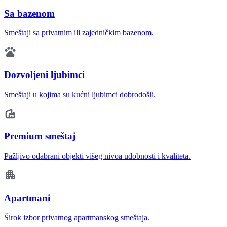
Sa bazenom
Smeštaji sa privatnim ili zajedničkim bazenom.
Dozvoljeni ljubimci
Smeštaji u kojima su kućni ljubimci dobrodošli.
Premium smeštaj
Pažljivo odabrani objekti višeg nivoa udobnosti i kvaliteta.
Apartmani
Širok izbor privatnog apartmanskog smeštaja.