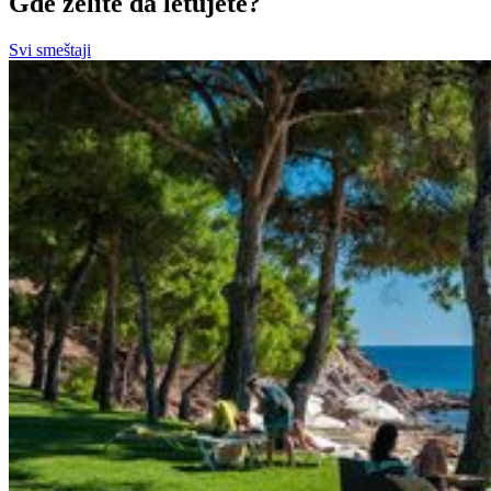
Gde želite da letujete?
Svi smeštaji