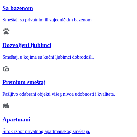
Sa bazenom
Smeštaji sa privatnim ili zajedničkim bazenom.
Dozvoljeni ljubimci
Smeštaji u kojima su kućni ljubimci dobrodošli.
Premium smeštaj
Pažljivo odabrani objekti višeg nivoa udobnosti i kvaliteta.
Apartmani
Širok izbor privatnog apartmanskog smeštaja.