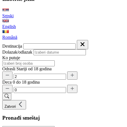
Srpski
English
Română
Destinacija
Dolazak/odlazak
Ko putuje
Odrasli
Stariji od 18 godina
Deca
0 do 18 godina
Zatvori
Pronađi smeštaj