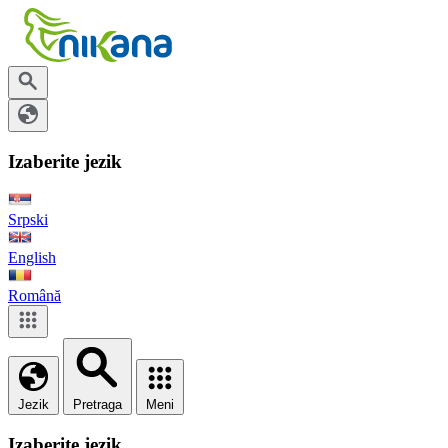
Izaberite jezik
Srpski
English
Română
Jezik
Pretraga
Meni
Izaberite jezik