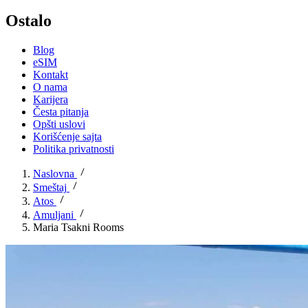
Ostalo
Blog
eSIM
Kontakt
O nama
Karijera
Česta pitanja
Opšti uslovi
Korišćenje sajta
Politika privatnosti
Naslovna
Smeštaj
Atos
Amuljani
Maria Tsakni Rooms