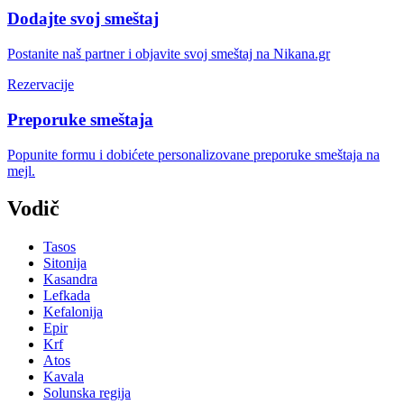
Dodajte svoj smeštaj
Postanite naš partner i objavite svoj smeštaj na Nikana.gr
Rezervacije
Preporuke smeštaja
Popunite formu i dobićete personalizovane preporuke smeštaja na
mejl.
Vodič
Tasos
Sitonija
Kasandra
Lefkada
Kefalonija
Epir
Krf
Atos
Kavala
Solunska regija