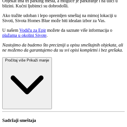
Objekat ima tri parking mesta, a moguće je parkiranje i na ulici u
blizini. Kućni ljubimci su dobrodošli.
Ako tražite udoban i lepo opremljen smeštaj na mirnoj lokaciji u
Sivoti, Sivota Homes Blue može biti idealan izbor za Vas.
U našem
Vodiču za Epir
možete da saznate više informacija o
plažama u okolini Sivote
.
Nastojimo da budemo što precizniji u opisu smeštajnih objekata, ali
ne možemo da garantujemo da su svi opisi kompletni i bez grešaka.
Pročitaj više
Prikaži manje
Sadržaji smeštaja