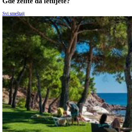
Gde želite da letujete?
Svi smeštaji