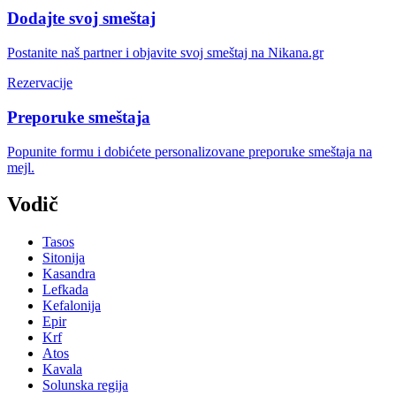
Dodajte svoj smeštaj
Postanite naš partner i objavite svoj smeštaj na Nikana.gr
Rezervacije
Preporuke smeštaja
Popunite formu i dobićete personalizovane preporuke smeštaja na
mejl.
Vodič
Tasos
Sitonija
Kasandra
Lefkada
Kefalonija
Epir
Krf
Atos
Kavala
Solunska regija