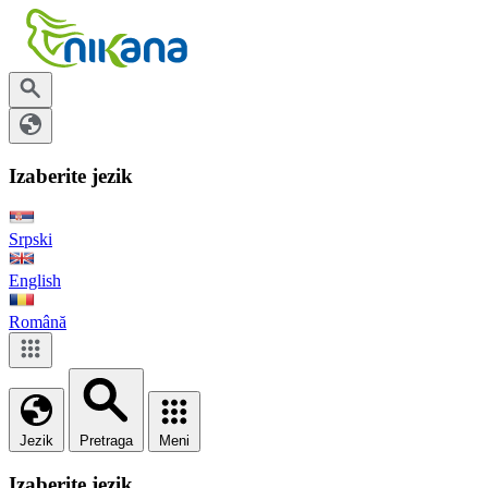
Izaberite jezik
Srpski
English
Română
Jezik
Pretraga
Meni
Izaberite jezik