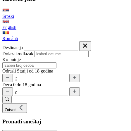
Srpski
English
Română
Destinacija
Dolazak/odlazak
Ko putuje
Odrasli
Stariji od 18 godina
Deca
0 do 18 godina
Zatvori
Pronađi smeštaj