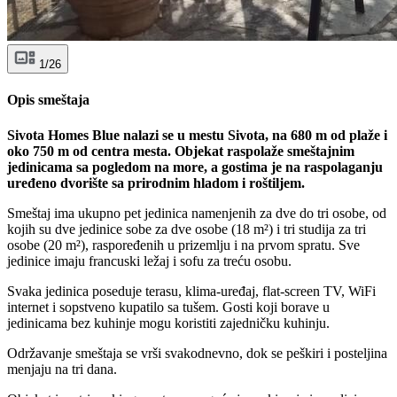
1/26
Opis smeštaja
Sivota Homes Blue nalazi se u mestu Sivota, na 680 m od plaže i
oko 750 m od centra mesta. Objekat raspolaže smeštajnim
jedinicama sa pogledom na more, a gostima je na raspolaganju
uređeno dvorište sa prirodnim hladom i roštiljem.
Smeštaj ima ukupno pet jedinica namenjenih za dve do tri osobe, od
kojih su dve jedinice sobe za dve osobe (18 m²) i tri studija za tri
osobe (20 m²), raspoređenih u prizemlju i na prvom spratu. Sve
jedinice imaju francuski ležaj i sofu za treću osobu.
Svaka jedinica poseduje terasu, klima-uređaj, flat-screen TV, WiFi
internet i sopstveno kupatilo sa tušem. Gosti koji borave u
jedinicama bez kuhinje mogu koristiti zajedničku kuhinju.
Održavanje smeštaja se vrši svakodnevno, dok se peškiri i posteljina
menjaju na tri dana.