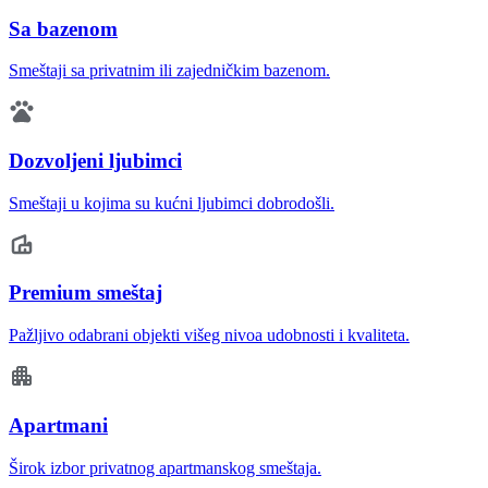
Sa bazenom
Smeštaji sa privatnim ili zajedničkim bazenom.
Dozvoljeni ljubimci
Smeštaji u kojima su kućni ljubimci dobrodošli.
Premium smeštaj
Pažljivo odabrani objekti višeg nivoa udobnosti i kvaliteta.
Apartmani
Širok izbor privatnog apartmanskog smeštaja.