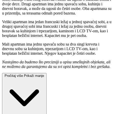
dvoje dece. Drugi apartman ima jednu spavaću sobu, kuhinju i
dnevni boravak, a može da ugosti do četiri osobe. Oba apartmana su
u prizemlju, sa terasama odmah pored bazena.
Veliki apartman ima jedan francuski ležaj u jednoj spavaćoj sobi, a u
drugoj spavaćoj sobi ima francuski i ležaj za jednu osobu, dnevni
boravak sa kuhinjom i trpezarijom, kaminom i LCD TV-om, kao i
besplatan bežični internet. Kapacitet mu je pet osoba.
Mali apartman ima jednu spavaću sobu sa dva singl kreveta i
dnevnu sobu sa kuhinjom, trpezarijom i LCD TV-om, kao i
besplatan bežični internet. Njegov kapacitet je četiri osobe.
Nastojimo da budemo što precizniji u opisu smeštajnih objekata, ali
ne možemo da garantujemo da su svi opisi kompletni i bez grešaka.
Pročitaj više
Prikaži manje