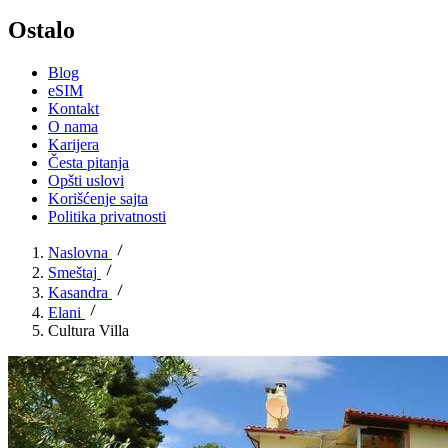
Ostalo
Blog
eSIM
Kontakt
O nama
Karijera
Česta pitanja
Opšti uslovi
Korišćenje sajta
Politika privatnosti
Naslovna
Smeštaj
Kasandra
Elani
Cultura Villa