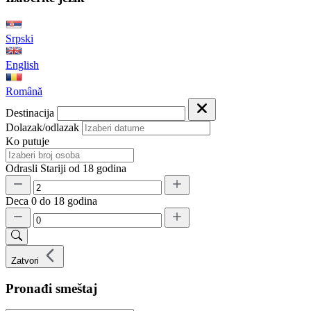
Srpski
English
Română
Destinacija
Dolazak/odlazak
Ko putuje
Odrasli
Stariji od 18 godina
Deca
0 do 18 godina
Zatvori
Pronađi smeštaj