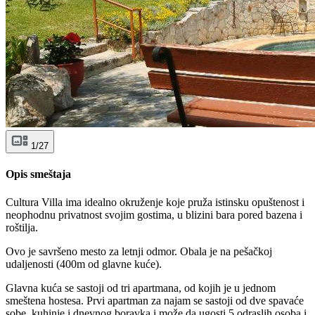
1/27
Opis smeštaja
Cultura Villa ima idealno okruženje koje pruža istinsku opuštenost i
neophodnu privatnost svojim gostima, u blizini bara pored bazena i
roštilja.
Ovo je savršeno mesto za letnji odmor. Obala je na pešačkoj
udaljenosti (400m od glavne kuće).
Glavna kuća se sastoji od tri apartmana, od kojih je u jednom
smeštena hostesa. Prvi apartman za najam se sastoji od dve spavaće
sobe, kuhinje i dnevnog boravka i može da ugosti 5 odraslih osoba i