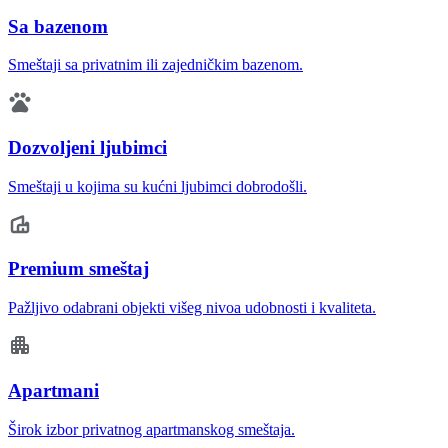
Sa bazenom
Smeštaji sa privatnim ili zajedničkim bazenom.
Dozvoljeni ljubimci
Smeštaji u kojima su kućni ljubimci dobrodošli.
Premium smeštaj
Pažljivo odabrani objekti višeg nivoa udobnosti i kvaliteta.
Apartmani
Širok izbor privatnog apartmanskog smeštaja.