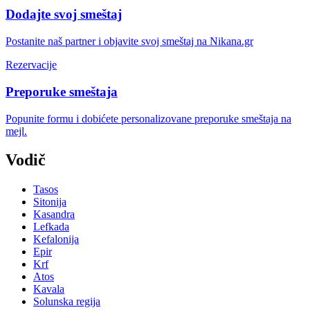
Dodajte svoj smeštaj
Postanite naš partner i objavite svoj smeštaj na Nikana.gr
Rezervacije
Preporuke smeštaja
Popunite formu i dobićete personalizovane preporuke smeštaja na
mejl.
Vodič
Tasos
Sitonija
Kasandra
Lefkada
Kefalonija
Epir
Krf
Atos
Kavala
Solunska regija