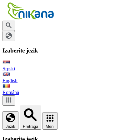
Izaberite jezik
Srpski
English
Română
Jezik
Pretraga
Meni
Izaberite jezik