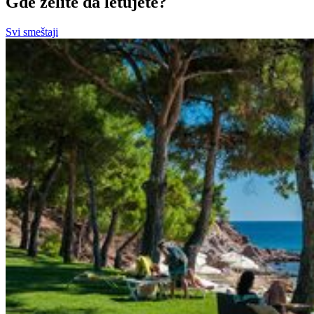
Gde želite da letujete?
Svi smeštaji