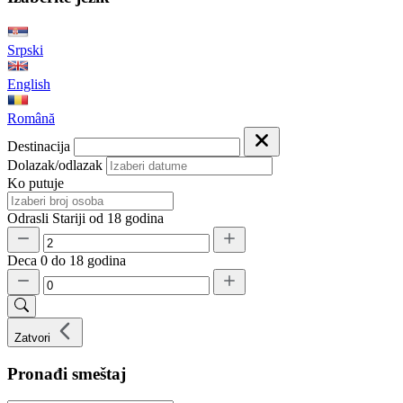
Srpski
English
Română
Destinacija
Dolazak/odlazak
Ko putuje
Odrasli
Stariji od 18 godina
Deca
0 do 18 godina
Zatvori
Pronađi smeštaj