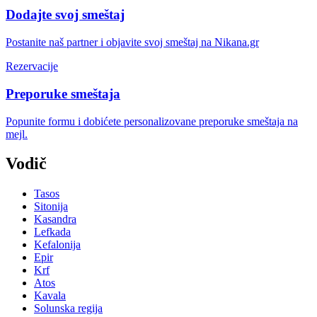
Dodajte svoj smeštaj
Postanite naš partner i objavite svoj smeštaj na Nikana.gr
Rezervacije
Preporuke smeštaja
Popunite formu i dobićete personalizovane preporuke smeštaja na
mejl.
Vodič
Tasos
Sitonija
Kasandra
Lefkada
Kefalonija
Epir
Krf
Atos
Kavala
Solunska regija