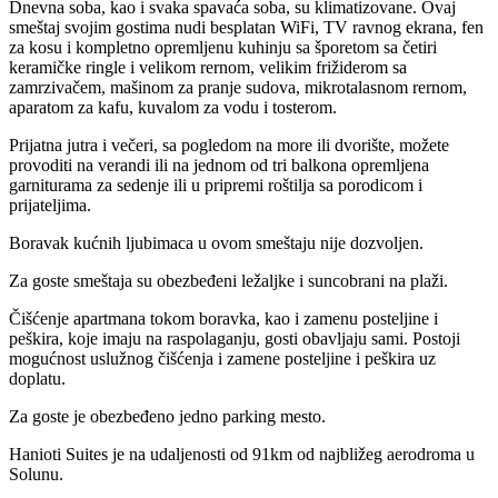
Dnevna soba, kao i svaka spavaća soba, su klimatizovane. Ovaj
smeštaj svojim gostima nudi besplatan WiFi, TV ravnog ekrana, fen
za kosu i kompletno opremljenu kuhinju sa šporetom sa četiri
keramičke ringle i velikom rernom, velikim frižiderom sa
zamrzivačem, mašinom za pranje sudova, mikrotalasnom rernom,
aparatom za kafu, kuvalom za vodu i tosterom.
Prijatna jutra i večeri, sa pogledom na more ili dvorište, možete
provoditi na verandi ili na jednom od tri balkona opremljena
garniturama za sedenje ili u pripremi roštilja sa porodicom i
prijateljima.
Boravak kućnih ljubimaca u ovom smeštaju nije dozvoljen.
Za goste smeštaja su obezbeđeni ležaljke i suncobrani na plaži.
Čišćenje apartmana tokom boravka, kao i zamenu posteljine i
peškira, koje imaju na raspolaganju, gosti obavljaju sami. Postoji
mogućnost uslužnog čišćenja i zamene posteljine i peškira uz
doplatu.
Za goste je obezbeđeno jedno parking mesto.
Hanioti Suites je na udaljenosti od 91km od najbližeg aerodroma u
Solunu.