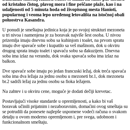
od kristalno čistog, plavog mora i fine peščane plaže, kao i na
udaljenosti od 5 minuta hoda od živopisnog mesta Hanioti,
popularnog i veoma lepo uređenog letovališta na istočnoj obali
poluostrva Kasandra.
U ponudi je smeštajna jedinica koja je po svojoj strukturi mezoneta
u tri nivoa i namenjena je za boravak najviše šest osoba. U nivou
prizemlja imaju dnevnu sobu sa kuhinjom i toalet, na prvom spratu
imaju dve spavaće sobe i kupatilo sa veš mašinom, dok u okviru
drugog sprata imaju toalet i spavaću sobu sa đakuzijem. Dnevna
soba ima izlaz na verandu, dok svaka spavaća soba ima izlaz na
balkon.
Dve spavaće sobe imaju po jedan francuski ležaj, dok treća spavaća
soba ima dva ležaja za jednu osobu u mezoneti br.1, dok mezoneta
br.2 sadrži ležaj za jednu osobu sa fioka ležajem.
Na zahtev i u okviru cene, moguće je dodati dečiji krevetac.
Postavljajući visoke standarde u opremljenosti, a kako bi vaš
boravak učinili prijatnim i nezaboravnim, domaćini ovog smeštaja su
se potrudili da ponesete najlepše uspomene vodeći računa o svakom
detalju u ovom moderno opremljenom i, pre svega, udobnom i
funkcionalnom smeštaju.