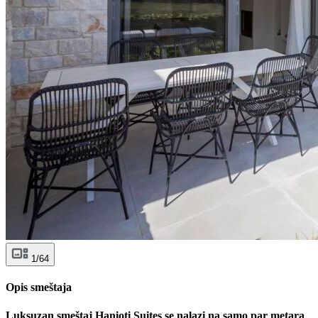
1/64
Opis smeštaja
Luksuzan smeštaj Hanioti Suites se nalazi na samo par metara