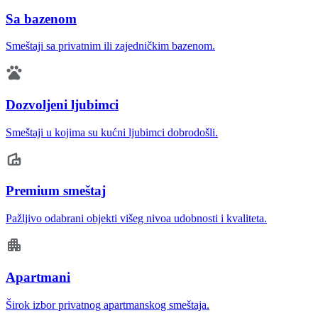
Sa bazenom
Smeštaji sa privatnim ili zajedničkim bazenom.
Dozvoljeni ljubimci
Smeštaji u kojima su kućni ljubimci dobrodošli.
Premium smeštaj
Pažljivo odabrani objekti višeg nivoa udobnosti i kvaliteta.
Apartmani
Širok izbor privatnog apartmanskog smeštaja.