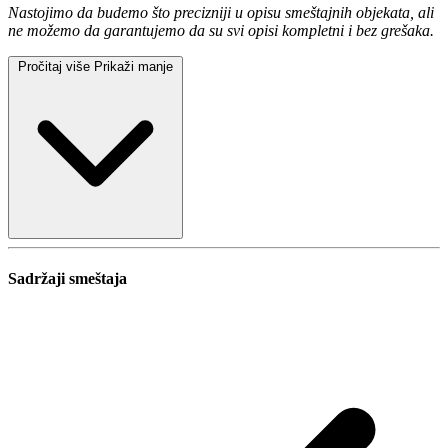
Nastojimo da budemo što precizniji u opisu smeštajnih objekata, ali
ne možemo da garantujemo da su svi opisi kompletni i bez grešaka.
Pročitaj više
Prikaži manje
Sadržaji smeštaja