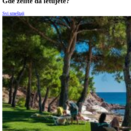
Gde želite da letujete?
Svi smeštaji