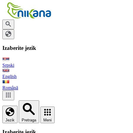
Izaberite jezik
Srpski
English
Română
Jezik
Pretraga
Meni
Izaberite jezik