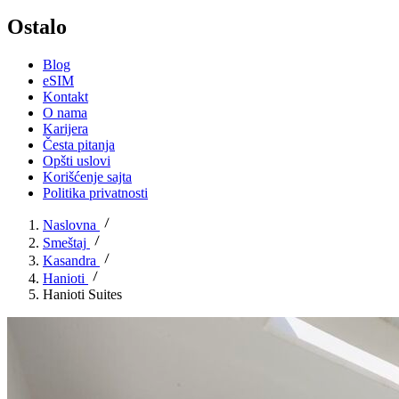
Ostalo
Blog
eSIM
Kontakt
O nama
Karijera
Česta pitanja
Opšti uslovi
Korišćenje sajta
Politika privatnosti
Naslovna
Smeštaj
Kasandra
Hanioti
Hanioti Suites