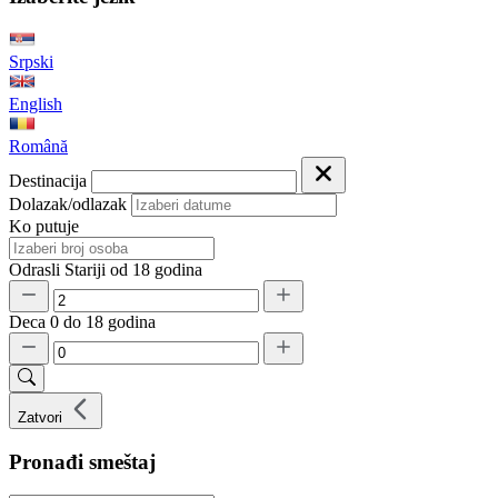
Srpski
English
Română
Destinacija
Dolazak/odlazak
Ko putuje
Odrasli
Stariji od 18 godina
Deca
0 do 18 godina
Zatvori
Pronađi smeštaj