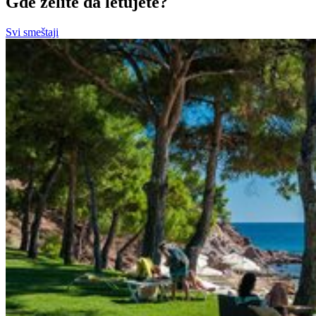
Gde želite da letujete?
Svi smeštaji