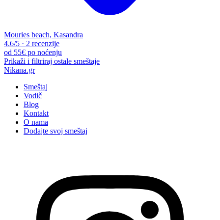
Mouries beach, Kasandra
4.6
/5
·
2 recenzije
od
55€
po noćenju
Prikaži i filtriraj ostale smeštaje
Nikana.gr
Smeštaj
Vodič
Blog
Kontakt
O nama
Dodajte svoj smeštaj