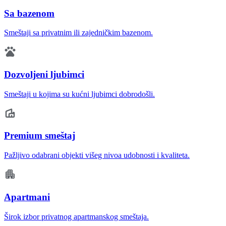
Sa bazenom
Smeštaji sa privatnim ili zajedničkim bazenom.
Dozvoljeni ljubimci
Smeštaji u kojima su kućni ljubimci dobrodošli.
Premium smeštaj
Pažljivo odabrani objekti višeg nivoa udobnosti i kvaliteta.
Apartmani
Širok izbor privatnog apartmanskog smeštaja.