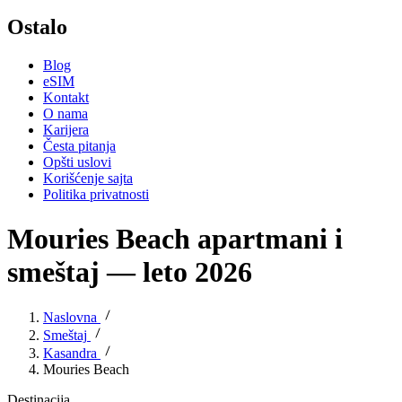
Ostalo
Blog
eSIM
Kontakt
O nama
Karijera
Česta pitanja
Opšti uslovi
Korišćenje sajta
Politika privatnosti
Mouries Beach apartmani i
smeštaj — leto 2026
Naslovna
Smeštaj
Kasandra
Mouries Beach
Destinacija