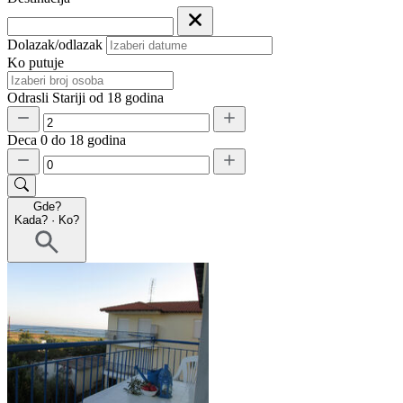
Dolazak/odlazak
Ko putuje
Odrasli
Stariji od 18 godina
Deca
0 do 18 godina
Gde?
Kada?
·
Ko?