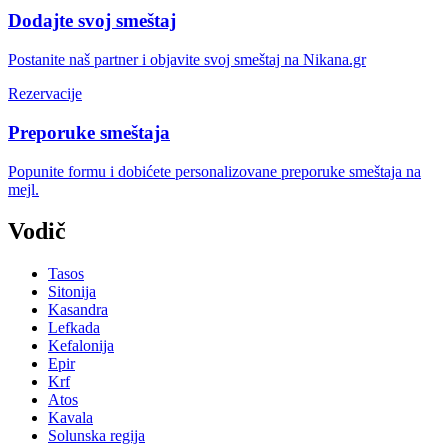
Dodajte svoj smeštaj
Postanite naš partner i objavite svoj smeštaj na Nikana.gr
Rezervacije
Preporuke smeštaja
Popunite formu i dobićete personalizovane preporuke smeštaja na
mejl.
Vodič
Tasos
Sitonija
Kasandra
Lefkada
Kefalonija
Epir
Krf
Atos
Kavala
Solunska regija