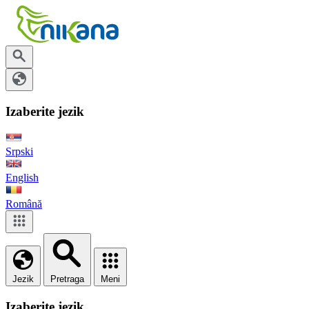
Izaberite jezik
Srpski
English
Română
Jezik
Pretraga
Meni
Izaberite jezik