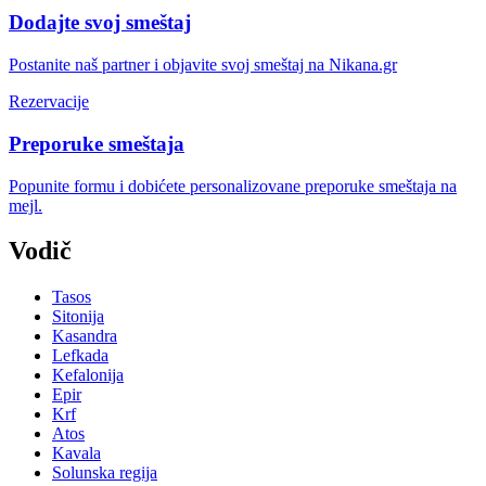
Dodajte svoj smeštaj
Postanite naš partner i objavite svoj smeštaj na Nikana.gr
Rezervacije
Preporuke smeštaja
Popunite formu i dobićete personalizovane preporuke smeštaja na
mejl.
Vodič
Tasos
Sitonija
Kasandra
Lefkada
Kefalonija
Epir
Krf
Atos
Kavala
Solunska regija