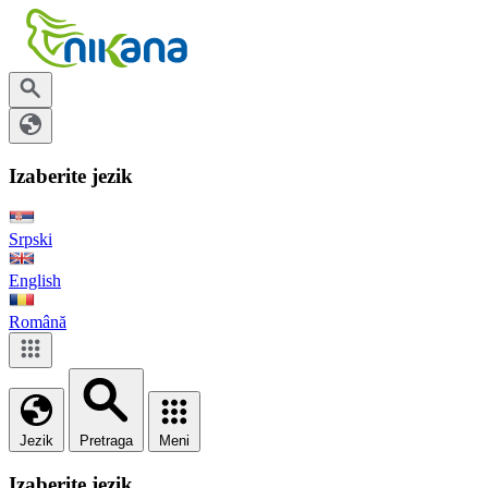
Izaberite jezik
Srpski
English
Română
Jezik
Pretraga
Meni
Izaberite jezik