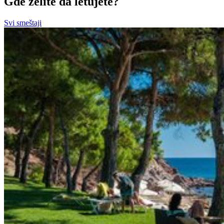
Gde želite da letujete?
Svi smeštaji