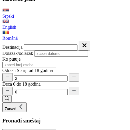
Srpski
English
Română
Destinacija
Dolazak/odlazak
Ko putuje
Odrasli
Stariji od 18 godina
Deca
0 do 18 godina
Zatvori
Pronađi smeštaj