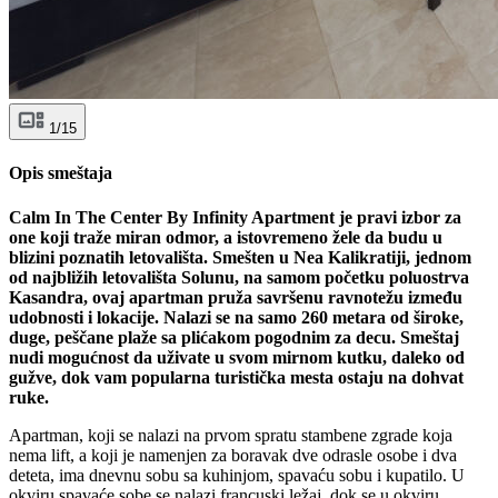
1/15
Opis smeštaja
Calm In The Center By Infinity Apartment je pravi izbor za
one koji traže miran odmor, a istovremeno žele da budu u
blizini poznatih letovališta. Smešten u Nea Kalikratiji, jednom
od najbližih letovališta Solunu, na samom početku poluostrva
Kasandra, ovaj apartman pruža savršenu ravnotežu između
udobnosti i lokacije. Nalazi se na samo 260 metara od široke,
duge, peščane plaže sa plićakom pogodnim za decu. Smeštaj
nudi mogućnost da uživate u svom mirnom kutku, daleko od
gužve, dok vam popularna turistička mesta ostaju na dohvat
ruke.
Apartman, koji se nalazi na prvom spratu stambene zgrade koja
nema lift, a koji je namenjen za boravak dve odrasle osobe i dva
deteta, ima dnevnu sobu sa kuhinjom, spavaću sobu i kupatilo. U
okviru spavaće sobe se nalazi francuski ležaj, dok se u okviru