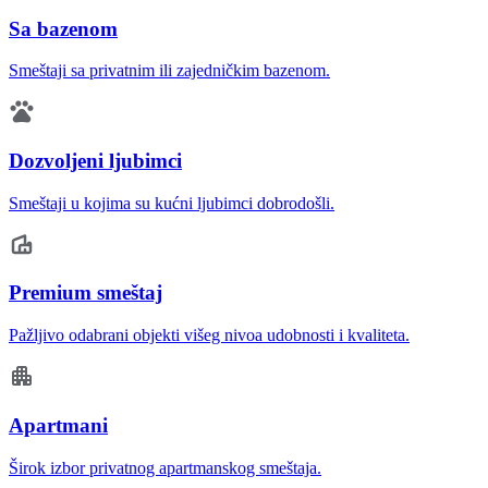
Sa bazenom
Smeštaji sa privatnim ili zajedničkim bazenom.
Dozvoljeni ljubimci
Smeštaji u kojima su kućni ljubimci dobrodošli.
Premium smeštaj
Pažljivo odabrani objekti višeg nivoa udobnosti i kvaliteta.
Apartmani
Širok izbor privatnog apartmanskog smeštaja.