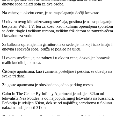
dnevne sobe nalazi sofa za dve osobe.
Na zahtev, u okviru cene, je na raspolaganju dečiji krevetac.
U okviru ovog klimatizovanog smeštaja, gostima je na raspolaganju
besplatan WiFi, TV, fen za kosu, kao i kuhinja opremljena šporetom
sa četiri ringle i velikom rernom, velikim frižiderom sa zamrzivačem
i kuvalom za vodu.
Sa balkona opremljenim garniturom za sedenje, na koji izlaz imaju i
dnevna i spavaća soba, pruža se pogled na ulicu.
U ovom smeštaju je, na zahtev i u okviru cene, dozvoljen boravak
malih kućnih ljubimaca.
Čišćenje apartmana, kao i zamena posteljine i peškira, se obavlja na
svaka tri dana.
Za goste apartmana je obezbeđeno jedno parking mesto.
Calm In The Center By Infinity Apartment je udaljen 32km od
letovališta Nea Potidea, a od najpopularnijeg letovališta na Kasandri,
Pefkorija je udaljen 69km, dok se od najbližeg aerodroma u Solunu
nalazi na udaljenosti 31km.