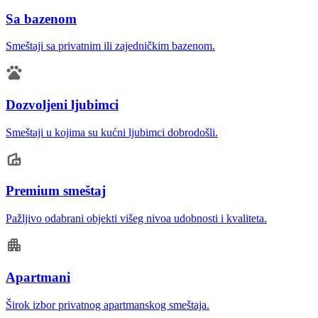
Sa bazenom
Smeštaji sa privatnim ili zajedničkim bazenom.
Dozvoljeni ljubimci
Smeštaji u kojima su kućni ljubimci dobrodošli.
Premium smeštaj
Pažljivo odabrani objekti višeg nivoa udobnosti i kvaliteta.
Apartmani
Širok izbor privatnog apartmanskog smeštaja.