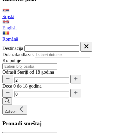
Srpski
English
Română
Destinacija
Dolazak/odlazak
Ko putuje
Odrasli
Stariji od 18 godina
Deca
0 do 18 godina
Zatvori
Pronađi smeštaj