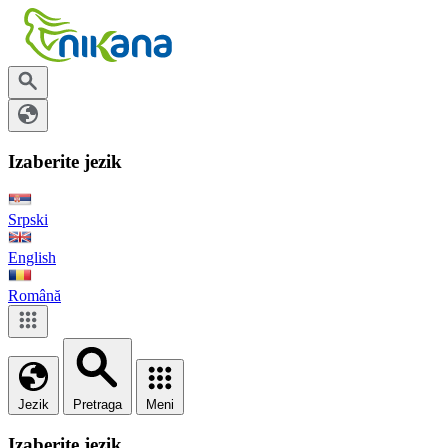
Izaberite jezik
Srpski
English
Română
Jezik
Pretraga
Meni
Izaberite jezik