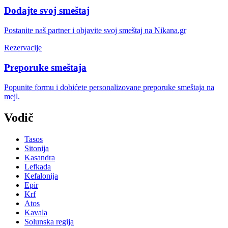
Dodajte svoj smeštaj
Postanite naš partner i objavite svoj smeštaj na Nikana.gr
Rezervacije
Preporuke smeštaja
Popunite formu i dobićete personalizovane preporuke smeštaja na
mejl.
Vodič
Tasos
Sitonija
Kasandra
Lefkada
Kefalonija
Epir
Krf
Atos
Kavala
Solunska regija