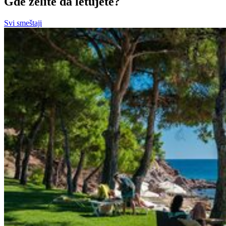
Gde želite da letujete?
Svi smeštaji