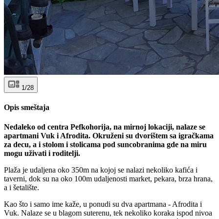
1/28
Opis smeštaja
Nedaleko od centra Pefkohorija, na mirnoj lokaciji, nalaze se
apartmani Vuk i Afrodita. Okruženi su dvorištem sa igračkama
za decu, a i stolom i stolicama pod suncobranima gde na miru
mogu uživati i roditelji.
Plaža je udaljena oko 350m na kojoj se nalazi nekoliko kafića i
taverni, dok su na oko 100m udaljenosti market, pekara, brza hrana,
a i šetalište.
Kao što i samo ime kaže, u ponudi su dva apartmana - Afrodita i
Vuk. Nalaze se u blagom suterenu, tek nekoliko koraka ispod nivoa