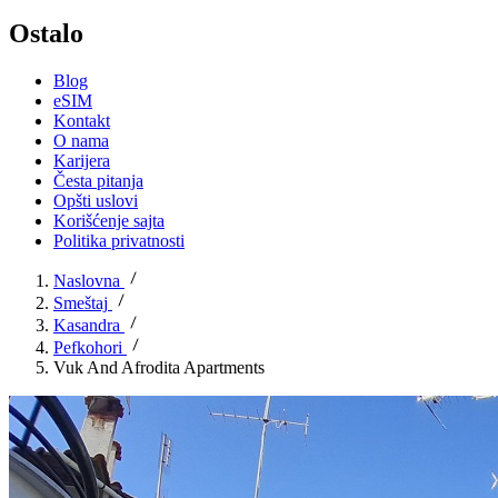
Ostalo
Blog
eSIM
Kontakt
O nama
Karijera
Česta pitanja
Opšti uslovi
Korišćenje sajta
Politika privatnosti
Naslovna
Smeštaj
Kasandra
Pefkohori
Vuk And Afrodita Apartments