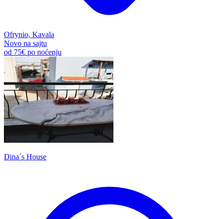
Ofrynio, Kavala
Novo na sajtu
od
75€
po noćenju
Dina´s House