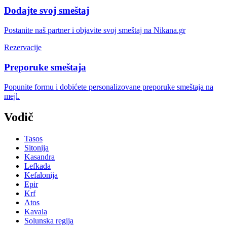
Dodajte svoj smeštaj
Postanite naš partner i objavite svoj smeštaj na Nikana.gr
Rezervacije
Preporuke smeštaja
Popunite formu i dobićete personalizovane preporuke smeštaja na
mejl.
Vodič
Tasos
Sitonija
Kasandra
Lefkada
Kefalonija
Epir
Krf
Atos
Kavala
Solunska regija