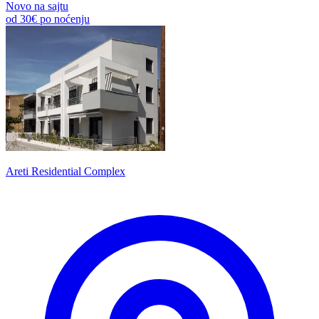
Novo na sajtu
od
30€
po noćenju
Areti Residential Complex