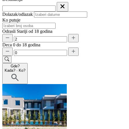
Dolazak/odlazak
Ko putuje
Odrasli
Stariji od 18 godina
Deca
0 do 18 godina
Gde?
Kada?
·
Ko?