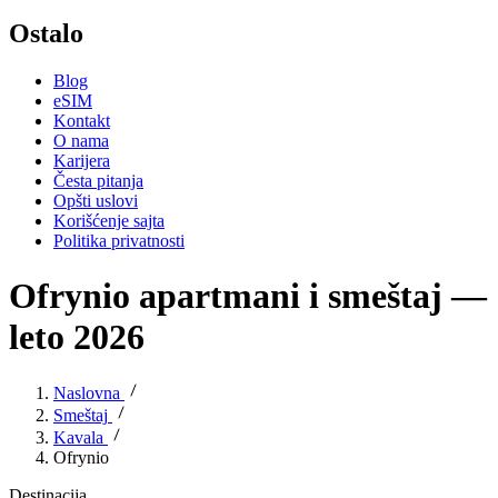
Ostalo
Blog
eSIM
Kontakt
O nama
Karijera
Česta pitanja
Opšti uslovi
Korišćenje sajta
Politika privatnosti
Ofrynio apartmani i smeštaj —
leto 2026
Naslovna
Smeštaj
Kavala
Ofrynio
Destinacija