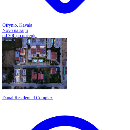
Ofrynio, Kavala
Novo na sajtu
od
30€
po noćenju
Danai Residential Complex