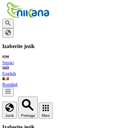
Izaberite jezik
Srpski
English
Română
Jezik
Pretraga
Meni
Izaberite jezik