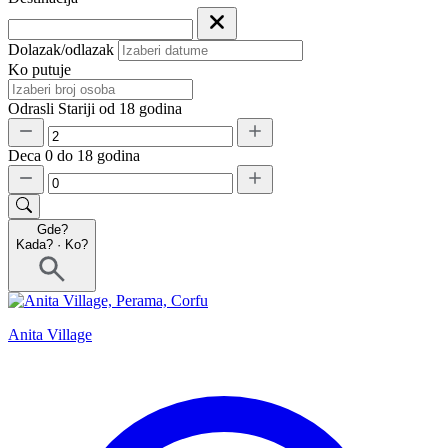
Dolazak/odlazak
Ko putuje
Odrasli
Stariji od 18 godina
Deca
0 do 18 godina
Gde?
Kada?
·
Ko?
Anita Village