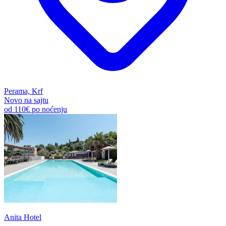
Perama, Krf
Novo na sajtu
od
110€
po noćenju
Anita Hotel