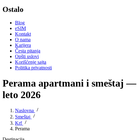
Ostalo
Blog
eSIM
Kontakt
O nama
Karijera
Česta pitanja
Opšti uslovi
Korišćenje sajta
Politika privatnosti
Perama apartmani i smeštaj —
leto 2026
Naslovna
Smeštaj
Krf
Perama
Destinacija