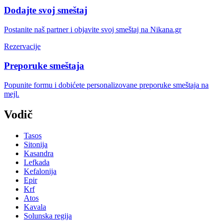
Dodajte svoj smeštaj
Postanite naš partner i objavite svoj smeštaj na Nikana.gr
Rezervacije
Preporuke smeštaja
Popunite formu i dobićete personalizovane preporuke smeštaja na
mejl.
Vodič
Tasos
Sitonija
Kasandra
Lefkada
Kefalonija
Epir
Krf
Atos
Kavala
Solunska regija