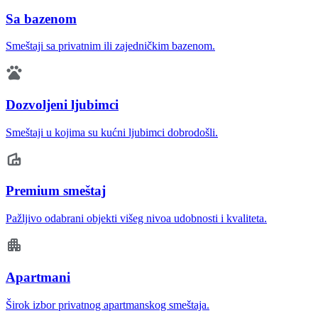
Sa bazenom
Smeštaji sa privatnim ili zajedničkim bazenom.
Dozvoljeni ljubimci
Smeštaji u kojima su kućni ljubimci dobrodošli.
Premium smeštaj
Pažljivo odabrani objekti višeg nivoa udobnosti i kvaliteta.
Apartmani
Širok izbor privatnog apartmanskog smeštaja.