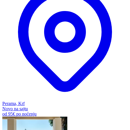
Perama, Krf
Novo na sajtu
od
95€
po noćenju