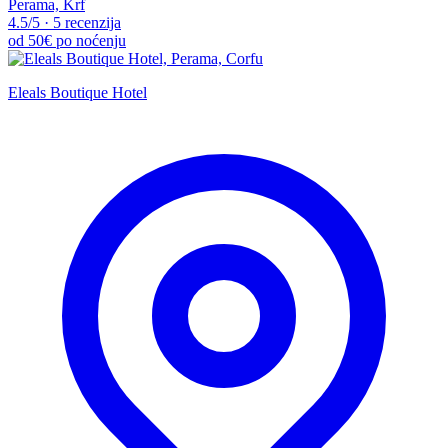
Perama, Krf
4.5
/5
·
5 recenzija
od
50€
po noćenju
Eleals Boutique Hotel