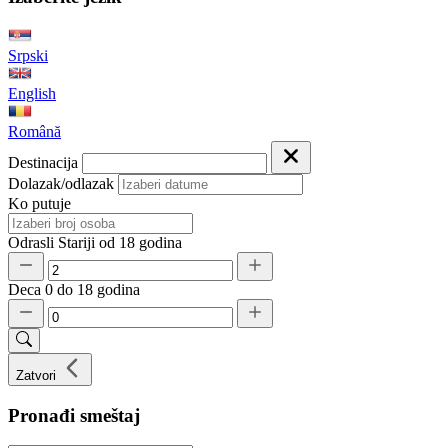
Srpski
English
Română
Destinacija
Dolazak/odlazak
Ko putuje
Odrasli
Stariji od 18 godina
Deca
0 do 18 godina
Zatvori
Pronađi smeštaj