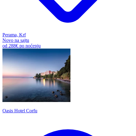
Perama, Krf
Novo na sajtu
od
288€
po noćenju
Oasis Hotel Corfu