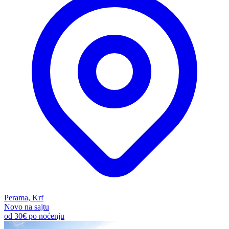
Perama, Krf
Novo na sajtu
od
30€
po noćenju