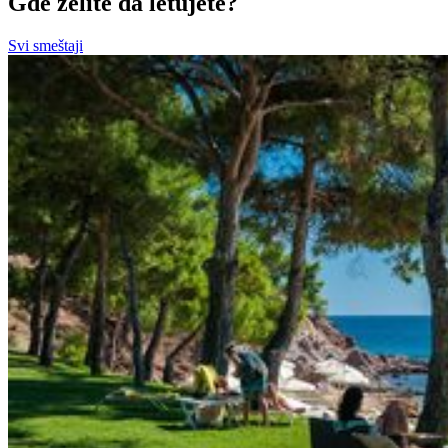
Gde želite da letujete?
Svi smeštaji