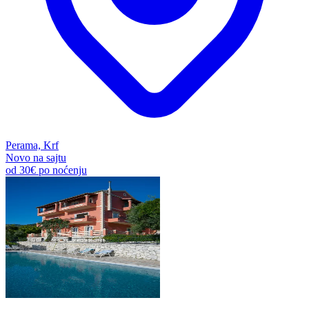
Perama, Krf
Novo na sajtu
od
30€
po noćenju