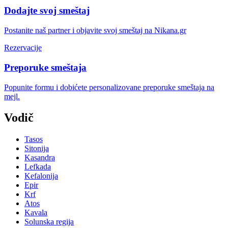
Dodajte svoj smeštaj
Postanite naš partner i objavite svoj smeštaj na Nikana.gr
Rezervacije
Preporuke smeštaja
Popunite formu i dobićete personalizovane preporuke smeštaja na
mejl.
Vodič
Tasos
Sitonija
Kasandra
Lefkada
Kefalonija
Epir
Krf
Atos
Kavala
Solunska regija