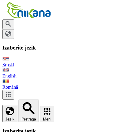
Izaberite jezik
Srpski
English
Română
Jezik
Pretraga
Meni
Izaberite jezik