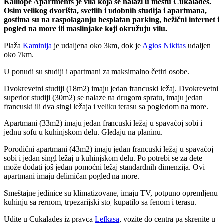
Kalliope Apartments je vila koja se nalazi u mestu Cukalades.
Osim velikog dvorišta, svetlih i udobnih studija i apartmana,
gostima su na raspolaganju besplatan parking, bežični internet i
pogled na more ili maslinjake koji okružuju vilu.
Plaža
Kaminija
je udaljena oko 3km, dok je
Agios Nikitas
udaljen
oko 7km.
U ponudi su studiji i apartmani za maksimalno četiri osobe.
Dvokrevetni studiji (18m2) imaju jedan francuski ležaj. Dvokrevetni
superior studiji (30m2) se nalaze na drugom spratu, imaju jedan
francuski ili dva singl ležaja i veliku terasu sa pogledom na more.
Apartmani (33m2) imaju jedan francuski ležaj u spavaćoj sobi i
jednu sofu u kuhinjskom delu. Gledaju na planinu.
Porodični apartmani (43m2) imaju jedan francuski ležaj u spavaćoj
sobi i jedan singl ležaj u kuhinjskom delu. Po potrebi se za dete
može dodati još jedan pomoćni ležaj standardnih dimenzija. Ovi
apartmani imaju delimičan pogled na more.
Smeštajne jedinice su klimatizovane, imaju TV, potpuno opremljenu
kuhinju sa rernom, trpezarijski sto, kupatilo sa fenom i terasu.
Uđite u Cukalades iz pravca
Lefkasa
, vozite do centra pa skrenite u