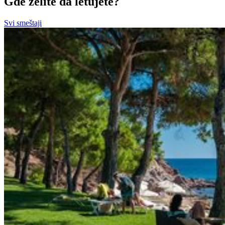
Gde želite da letujete?
Svi smeštaji