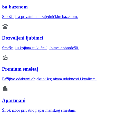
Sa bazenom
Smeštaji sa privatnim ili zajedničkim bazenom.
Dozvoljeni ljubimci
Smeštaji u kojima su kućni ljubimci dobrodošli.
Premium smeštaj
Pažljivo odabrani objekti višeg nivoa udobnosti i kvaliteta.
Apartmani
Širok izbor privatnog apartmanskog smeštaja.