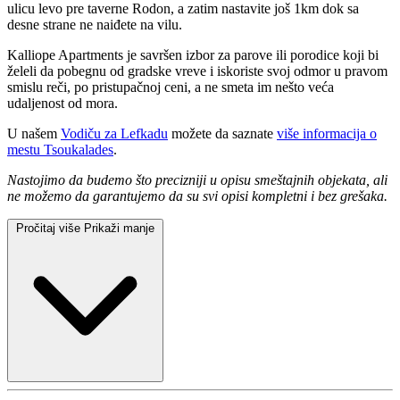
ulicu levo pre taverne Rodon, a zatim nastavite još 1km dok sa
desne strane ne naiđete na vilu.
Kalliope Apartments je savršen izbor za parove ili porodice koji bi
želeli da pobegnu od gradske vreve i iskoriste svoj odmor u pravom
smislu reči, po pristupačnoj ceni, a ne smeta im nešto veća
udaljenost od mora.
U našem
Vodiču za Lefkadu
možete da saznate
više informacija o
mestu Tsoukalades
.
Nastojimo da budemo što precizniji u opisu smeštajnih objekata, ali
ne možemo da garantujemo da su svi opisi kompletni i bez grešaka.
Pročitaj više
Prikaži manje