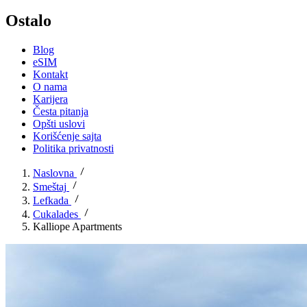
Ostalo
Blog
eSIM
Kontakt
O nama
Karijera
Česta pitanja
Opšti uslovi
Korišćenje sajta
Politika privatnosti
Naslovna
Smeštaj
Lefkada
Cukalades
Kalliope Apartments