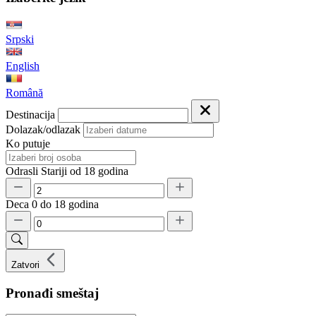
Srpski
English
Română
Destinacija
Dolazak/odlazak
Ko putuje
Odrasli
Stariji od 18 godina
Deca
0 do 18 godina
Zatvori
Pronađi smeštaj