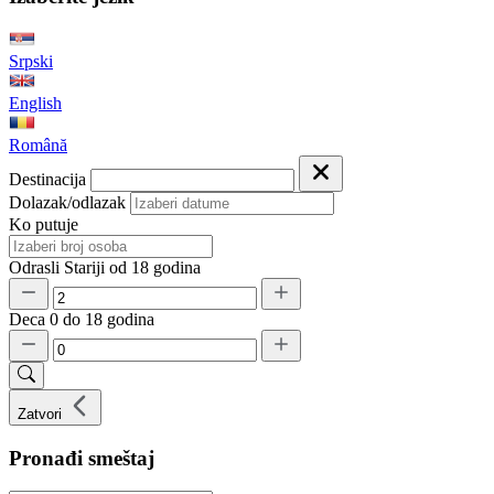
Srpski
English
Română
Destinacija
Dolazak/odlazak
Ko putuje
Odrasli
Stariji od 18 godina
Deca
0 do 18 godina
Zatvori
Pronađi smeštaj