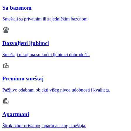
Sa bazenom
Smeštaji sa privatnim ili zajedničkim bazenom.
Dozvoljeni ljubimci
Smeštaji u kojima su kućni ljubimci dobrodošli.
Premium smeštaj
Pažljivo odabrani objekti višeg nivoa udobnosti i kvaliteta.
Apartmani
Širok izbor privatnog apartmanskog smeštaja.