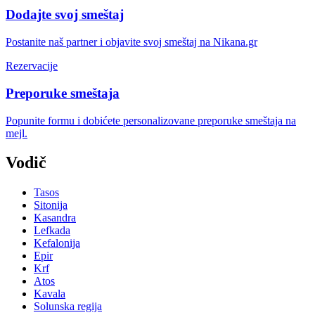
Dodajte svoj smeštaj
Postanite naš partner i objavite svoj smeštaj na Nikana.gr
Rezervacije
Preporuke smeštaja
Popunite formu i dobićete personalizovane preporuke smeštaja na
mejl.
Vodič
Tasos
Sitonija
Kasandra
Lefkada
Kefalonija
Epir
Krf
Atos
Kavala
Solunska regija