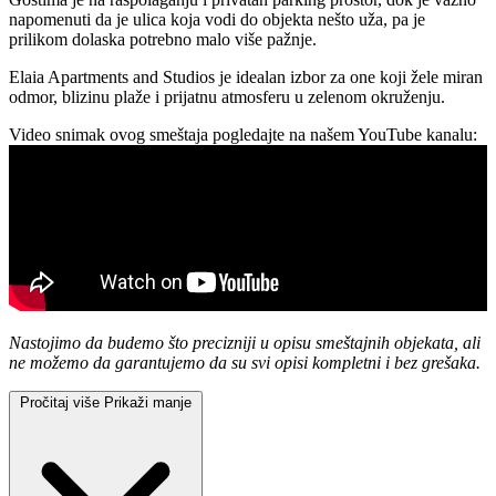
napomenuti da je ulica koja vodi do objekta nešto uža, pa je
prilikom dolaska potrebno malo više pažnje.
Elaia Apartments and Studios je idealan izbor za one koji žele miran
odmor, blizinu plaže i prijatnu atmosferu u zelenom okruženju.
Video snimak ovog smeštaja pogledajte na našem YouTube kanalu:
Nastojimo da budemo što precizniji u opisu smeštajnih objekata, ali
ne možemo da garantujemo da su svi opisi kompletni i bez grešaka.
Pročitaj više
Prikaži manje