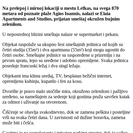
Na prelepoj i mirnoj lokaciji u mestu Lefkas, na svega 870
metara od poznate plaže Agios Ioannis, nalazi se Elaia
Apartments and Studios, prijatan smeštaj okružen bujnim
zelenilom.
U neposrednoj blizini smeštaja nalaze se supermarket i pekara.
Objekat raspolaže sa ukupno šest smeštajnih jedinica od kojih su
četiri studija (35m²) i dva apartmana (55m²) koji mogu ugostiti do
četiri osobe. Smeštajne jedinice su raspoređene u prizemlju i na
prvom spratu, lepo su uređene i udobno opremljene. Svaka jedinica
poseduje francuski ležaj i dva singl ležaja.
Objekamt ima klima uređaj, TV, besplatan bežični internet,
opremljenu kuhinju, kupatilo i fen za kosu.
Dvorište je pravo malo utočište mira, okruženo zelenilom i pažljivo
uređeno, sa nameštajem za sedenje koji gostima pruža savršen kutak
za odmor i uživanje na otvorenom.
Čišćenje se obavlja svakodnevno, dok se zamena peškira i posteljine
vrši na svaka četiri dana. U zavisnosti od dužine boravka, zamena
može biti i češća.
Gostima je na raspolaganju i privatan parking prostor, dok je važno