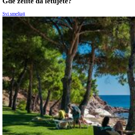
Gde želite da letujete?
Svi smeštaji