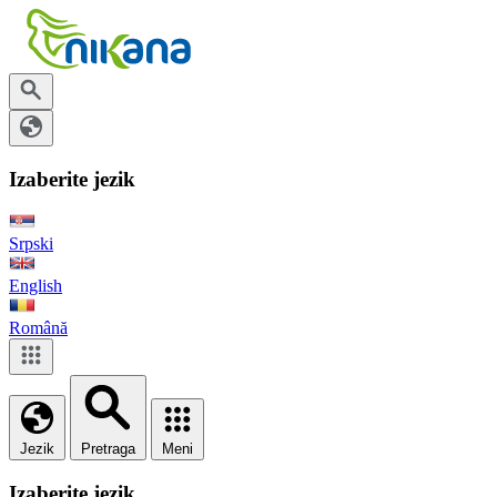
Izaberite jezik
Srpski
English
Română
Jezik
Pretraga
Meni
Izaberite jezik