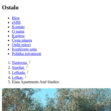
Ostalo
Blog
eSIM
Kontakt
O nama
Karijera
Česta pitanja
Opšti uslovi
Korišćenje sajta
Politika privatnosti
Naslovna
Smeštaj
Lefkada
Lefkas
Elaia Apartments And Studios