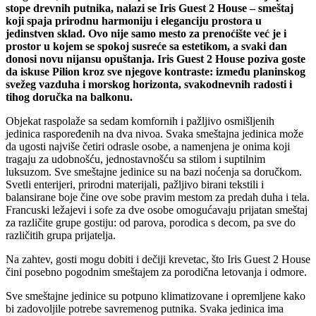
stope drevnih putnika, nalazi se Iris Guest 2 House – smeštaj
koji spaja prirodnu harmoniju i eleganciju prostora u
jedinstven sklad. Ovo nije samo mesto za prenoćište već je i
prostor u kojem se spokoj susreće sa estetikom, a svaki dan
donosi novu nijansu opuštanja. Iris Guest 2 House poziva goste
da iskuse Pilion kroz sve njegove kontraste: između planinskog
svežeg vazduha i morskog horizonta, svakodnevnih radosti i
tihog doručka na balkonu.
Objekat raspolaže sa sedam komfornih i pažljivo osmišljenih
jedinica raspoređenih na dva nivoa. Svaka smeštajna jedinica može
da ugosti najviše četiri odrasle osobe, a namenjena je onima koji
tragaju za udobnošću, jednostavnošću sa stilom i suptilnim
luksuzom. Sve smeštajne jedinice su na bazi noćenja sa doručkom.
Svetli enterijeri, prirodni materijali, pažljivo birani tekstili i
balansirane boje čine ove sobe pravim mestom za predah duha i tela.
Francuski ležajevi i sofe za dve osobe omogućavaju prijatan smeštaj
za različite grupe gostiju: od parova, porodica s decom, pa sve do
različitih grupa prijatelja.
Na zahtev, gosti mogu dobiti i dečiji krevetac, što Iris Guest 2 House
čini posebno pogodnim smeštajem za porodična letovanja i odmore.
Sve smeštajne jedinice su potpuno klimatizovane i opremljene kako
bi zadovoljile potrebe savremenog putnika. Svaka jedinica ima