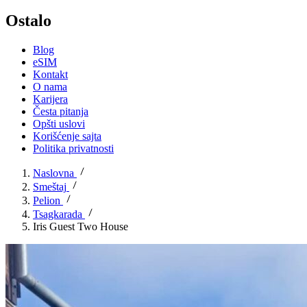
Ostalo
Blog
eSIM
Kontakt
O nama
Karijera
Česta pitanja
Opšti uslovi
Korišćenje sajta
Politika privatnosti
Naslovna
Smeštaj
Pelion
Tsagkarada
Iris Guest Two House