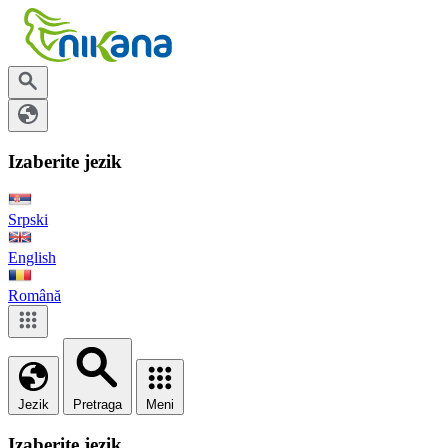
Izaberite jezik
Srpski
English
Română
Jezik
Pretraga
Meni
Izaberite jezik