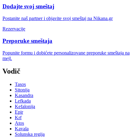
Dodajte svoj smeštaj
Postanite naš partner i objavite svoj smeštaj na Nikana.gr
Rezervacije
Preporuke smeštaja
Popunite formu i dobićete personalizovane preporuke smeštaja na
mejl.
Vodič
Tasos
Sitonija
Kasandra
Lefkada
Kefalonija
Epir
Krf
Atos
Kavala
Solunska regija