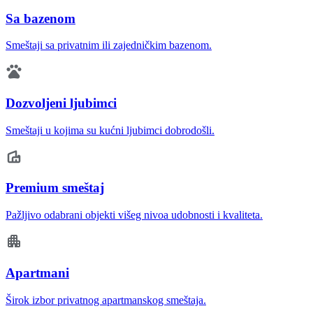
Sa bazenom
Smeštaji sa privatnim ili zajedničkim bazenom.
Dozvoljeni ljubimci
Smeštaji u kojima su kućni ljubimci dobrodošli.
Premium smeštaj
Pažljivo odabrani objekti višeg nivoa udobnosti i kvaliteta.
Apartmani
Širok izbor privatnog apartmanskog smeštaja.