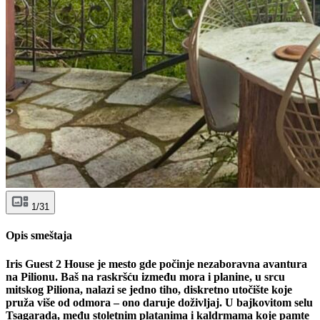
1/31
Opis smeštaja
Iris Guest 2 House je mesto gde počinje nezaboravna avantura
na Pilionu. Baš na raskršću između mora i planine, u srcu
mitskog Piliona, nalazi se jedno tiho, diskretno utočište koje
pruža više od odmora – ono daruje doživljaj. U bajkovitom selu
Tsagarada, među stoletnim platanima i kaldrmama koje pamte