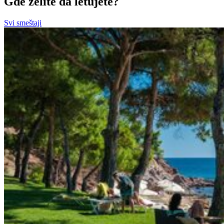
Gde želite da letujete?
Svi smeštaji