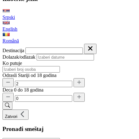
Srpski
English
Română
Destinacija
Dolazak/odlazak
Ko putuje
Odrasli
Stariji od 18 godina
Deca
0 do 18 godina
Zatvori
Pronađi smeštaj