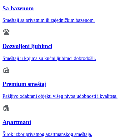
Sa bazenom
Smeštaji sa privatnim ili zajedničkim bazenom.
Dozvoljeni ljubimci
Smeštaji u kojima su kućni ljubimci dobrodošli.
Premium smeštaj
Pažljivo odabrani objekti višeg nivoa udobnosti i kvaliteta.
Apartmani
Širok izbor privatnog apartmanskog smeštaja.