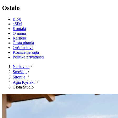
Ostalo
Blog
eSIM
Kontakt
O nama
Karijera
Česta pitanja
Opšti uslovi
Korišćenje sajta
Politika privatnosti
Naslovna
Smeštaj
Sitonija
Agia Kyriaki
Giota Studio