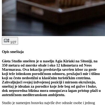
1/27
Opis smeštaja
Giota Studio smešten je u naselju Agia Kiriaki na Sitoniji, na
350 metara od morske obale i oko 12 kilometara od Neos
Marmarasa. Ova lokacija predstavlja savršen izbor za goste
koji teže istinskom porodičnom odmoru, pružajući mir i tišinu
koji su često nedostižni u klasičnim turističkim centrima.
Zahvaljujući svojoj izdvojenoj poziciji i mirnom okruženju,
smeštaj je idealan za porodice koje žele beg od gužve i buke,
dok neposredna blizina mora omogućava lagan pristup plaži u
autentičnom mediteranskom ambijentu.
Studio je namenjen boravku najviše dve odrasle osobe i jednog