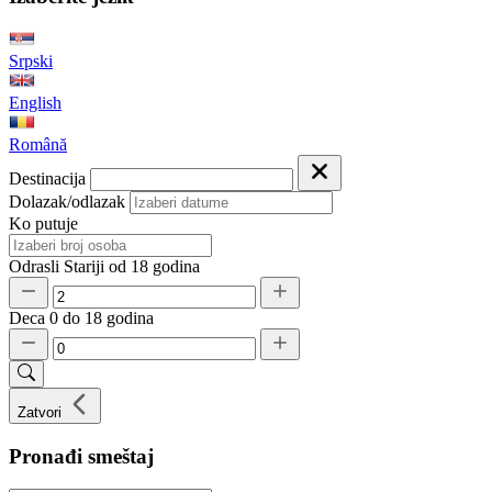
Srpski
English
Română
Destinacija
Dolazak/odlazak
Ko putuje
Odrasli
Stariji od 18 godina
Deca
0 do 18 godina
Zatvori
Pronađi smeštaj