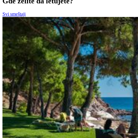
Gde želite da letujete?
Svi smeštaji