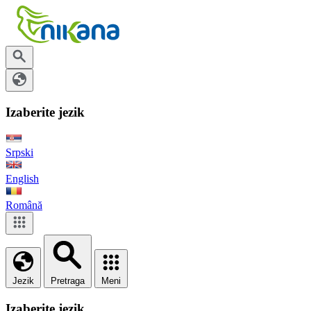
Izaberite jezik
Srpski
English
Română
Jezik
Pretraga
Meni
Izaberite jezik