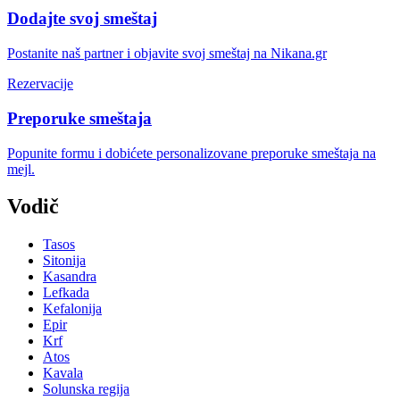
Dodajte svoj smeštaj
Postanite naš partner i objavite svoj smeštaj na Nikana.gr
Rezervacije
Preporuke smeštaja
Popunite formu i dobićete personalizovane preporuke smeštaja na
mejl.
Vodič
Tasos
Sitonija
Kasandra
Lefkada
Kefalonija
Epir
Krf
Atos
Kavala
Solunska regija