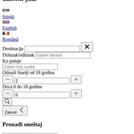
Srpski
English
Română
Destinacija
Dolazak/odlazak
Ko putuje
Odrasli
Stariji od 18 godina
Deca
0 do 18 godina
Zatvori
Pronađi smeštaj