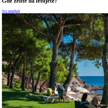
Gde želite da letujete?
Svi smeštaji