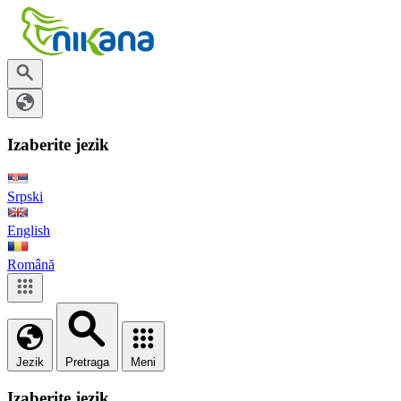
Izaberite jezik
Srpski
English
Română
Jezik
Pretraga
Meni
Izaberite jezik