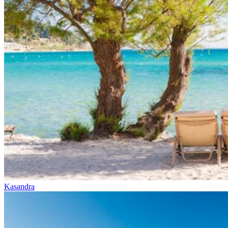
Kasandra