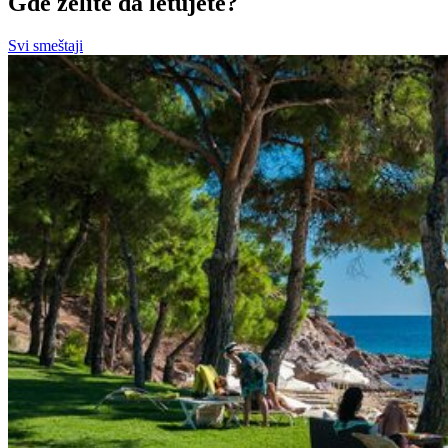
Gde želite da letujete?
Svi smeštaji