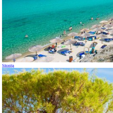
Sitonija