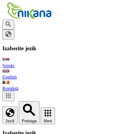
Izaberite jezik
Srpski
English
Română
Jezik
Pretraga
Meni
Izaberite jezik