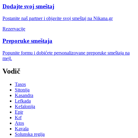
Dodajte svoj smeštaj
Postanite naš partner i objavite svoj smeštaj na Nikana.gr
Rezervacije
Preporuke smeštaja
Popunite formu i dobićete personalizovane preporuke smeštaja na
mejl.
Vodič
Tasos
Sitonija
Kasandra
Lefkada
Kefalonija
Epir
Krf
Atos
Kavala
Solunska regija