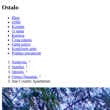
Ostalo
Blog
eSIM
Kontakt
O nama
Karijera
Česta pitanja
Opšti uslovi
Korišćenje sajta
Politika privatnosti
Naslovna
Smeštaj
Sitonija
Ormos Panagias
Star Country Apartments