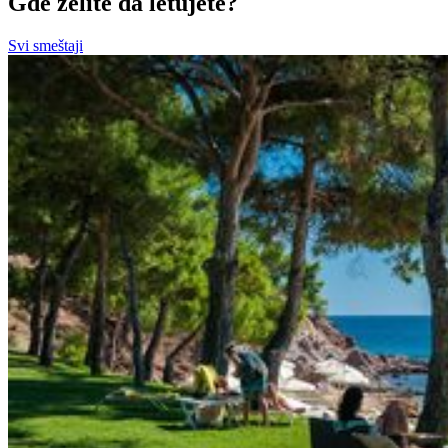
Gde želite da letujete?
Svi smeštaji