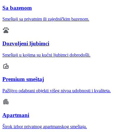
Sa bazenom
Smeštaji sa privatnim ili zajedničkim bazenom.
Dozvoljeni ljubimci
Smeštaji u kojima su kućni ljubimci dobrodošli.
Premium smeštaj
Pažljivo odabrani objekti višeg nivoa udobnosti i kvaliteta.
Apartmani
Širok izbor privatnog apartmanskog smeštaja.