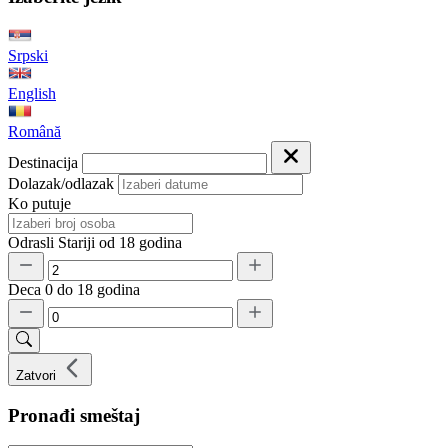
Srpski
English
Română
Destinacija
Dolazak/odlazak
Ko putuje
Odrasli
Stariji od 18 godina
Deca
0 do 18 godina
Zatvori
Pronađi smeštaj