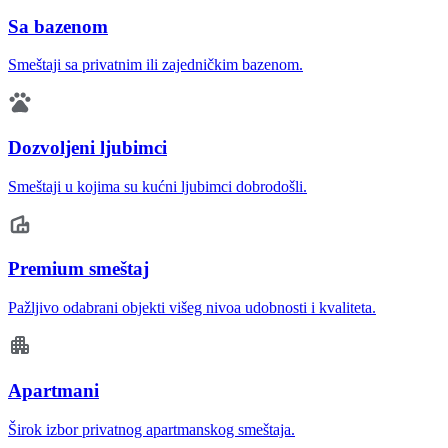
Sa bazenom
Smeštaji sa privatnim ili zajedničkim bazenom.
Dozvoljeni ljubimci
Smeštaji u kojima su kućni ljubimci dobrodošli.
Premium smeštaj
Pažljivo odabrani objekti višeg nivoa udobnosti i kvaliteta.
Apartmani
Širok izbor privatnog apartmanskog smeštaja.