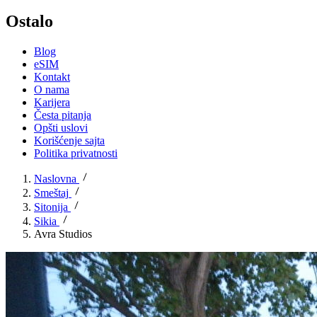
Ostalo
Blog
eSIM
Kontakt
O nama
Karijera
Česta pitanja
Opšti uslovi
Korišćenje sajta
Politika privatnosti
Naslovna
Smeštaj
Sitonija
Sikia
Avra Studios