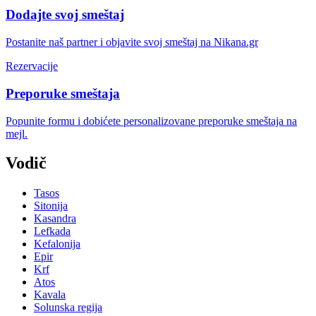
Dodajte svoj smeštaj
Postanite naš partner i objavite svoj smeštaj na Nikana.gr
Rezervacije
Preporuke smeštaja
Popunite formu i dobićete personalizovane preporuke smeštaja na
mejl.
Vodič
Tasos
Sitonija
Kasandra
Lefkada
Kefalonija
Epir
Krf
Atos
Kavala
Solunska regija