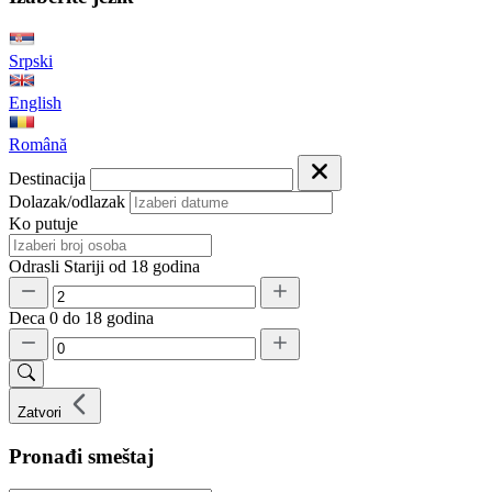
Srpski
English
Română
Destinacija
Dolazak/odlazak
Ko putuje
Odrasli
Stariji od 18 godina
Deca
0 do 18 godina
Zatvori
Pronađi smeštaj