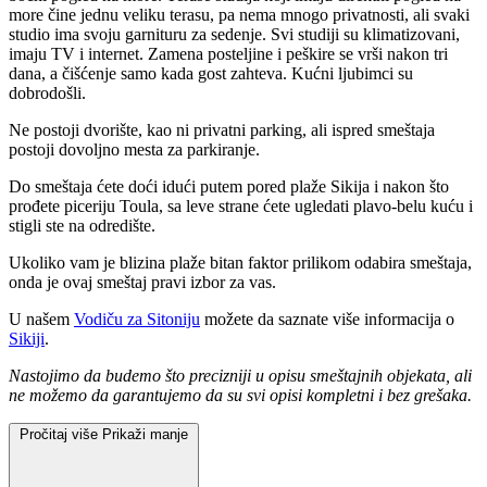
more čine jednu veliku terasu, pa nema mnogo privatnosti, ali svaki
studio ima svoju garnituru za sedenje. Svi studiji su klimatizovani,
imaju TV i internet. Zamena posteljine i peškire se vrši nakon tri
dana, a čišćenje samo kada gost zahteva. Kućni ljubimci su
dobrodošli.
Ne postoji dvorište, kao ni privatni parking, ali ispred smeštaja
postoji dovoljno mesta za parkiranje.
Do smeštaja ćete doći idući putem pored plaže Sikija i nakon što
prođete piceriju Toula, sa leve strane ćete ugledati plavo-belu kuću i
stigli ste na odredište.
Ukoliko vam je blizina plaže bitan faktor prilikom odabira smeštaja,
onda je ovaj smeštaj pravi izbor za vas.
U našem
Vodiču za Sitoniju
možete da saznate više informacija o
Sikiji
.
Nastojimo da budemo što precizniji u opisu smeštajnih objekata, ali
ne možemo da garantujemo da su svi opisi kompletni i bez grešaka.
Pročitaj više
Prikaži manje