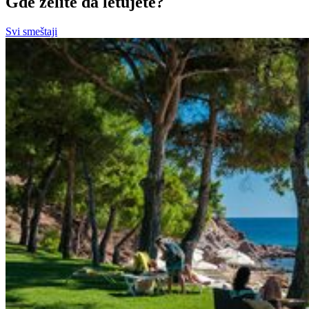
Gde želite da letujete?
Svi smeštaji