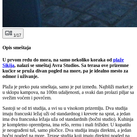
1/17
Opis smeštaja
U prvom redu do mora, na samo nekoliko koraka od
plaže
Sikija
, nalazi se smeštaj Avra Studios. Sa terasa ove prizemne
kućice se pruža divan pogled na more, pa je idealno mesto za
odmor i uživanje.
Plaža je preko puta smeštaja, samo je put između. Najbliži market je
u sklopu kampova, na 100m udaljenosti, a svaki dan prolazi piljar sa
svežim voćem i povrćem.
Sastoji se od tri studija, a svi su u visokom prizemlju. Dva studija
imaju francuski ležaj uži od standardnog i krevete na sprat, a jedan
ima dva francuska ležaja uža od standardnih (bočni studio). Kuhinja
je kompletno opremljena, ima rešo, rernu i mali frižider. U kupatilu
je neograđeni tuš, samo pločice. Dva studija imaju direktni, a jedan
bočni pogled na more. Terase studija koji imaju direktni pogled na