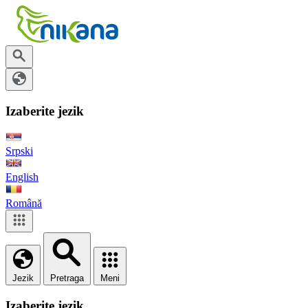
Izaberite jezik
Srpski
English
Română
Jezik
Pretraga
Meni
Izaberite jezik