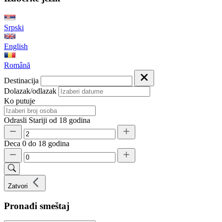
Srpski
English
Română
Destinacija
Dolazak/odlazak
Ko putuje
Odrasli
Stariji od 18 godina
Deca
0 do 18 godina
Zatvori
Pronađi smeštaj