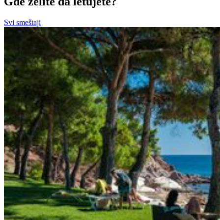
Gde želite da letujete?
Svi smeštaji