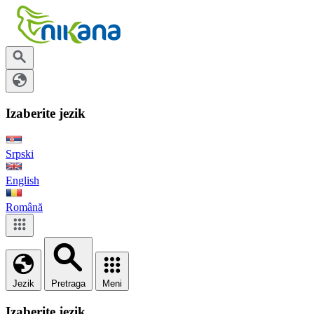
Izaberite jezik
Srpski
English
Română
Jezik
Pretraga
Meni
Izaberite jezik