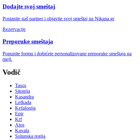
Dodajte svoj smeštaj
Postanite naš partner i objavite svoj smeštaj na Nikana.gr
Rezervacije
Preporuke smeštaja
Popunite formu i dobićete personalizovane preporuke smeštaja na
mejl.
Vodič
Tasos
Sitonija
Kasandra
Lefkada
Kefalonija
Epir
Krf
Atos
Kavala
Solunska regija