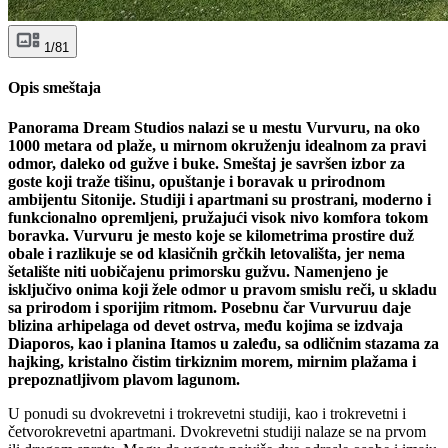
1/81
Opis smeštaja
Panorama Dream Studios nalazi se u mestu Vurvuru, na oko
1000 metara od plaže, u mirnom okruženju idealnom za pravi
odmor, daleko od gužve i buke. Smeštaj je savršen izbor za
goste koji traže tišinu, opuštanje i boravak u prirodnom
ambijentu Sitonije. Studiji i apartmani su prostrani, moderno i
funkcionalno opremljeni, pružajući visok nivo komfora tokom
boravka. Vurvuru je mesto koje se kilometrima prostire duž
obale i razlikuje se od klasičnih grčkih letovališta, jer nema
šetalište niti uobičajenu primorsku gužvu. Namenjeno je
isključivo onima koji žele odmor u pravom smislu reči, u skladu
sa prirodom i sporijim ritmom. Posebnu čar Vurvuruu daje
blizina arhipelaga od devet ostrva, među kojima se izdvaja
Diaporos, kao i planina Itamos u zaleđu, sa odličnim stazama za
hajking, kristalno čistim tirkiznim morem, mirnim plažama i
prepoznatljivom plavom lagunom.
U ponudi su dvokrevetni i trokrevetni studiji, kao i trokrevetni i
četvorokrevetni apartmani. Dvokrevetni studiji nalaze se na prvom