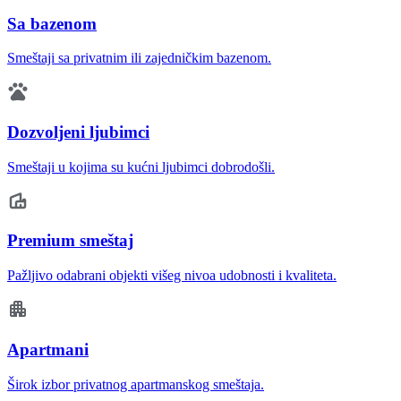
Sa bazenom
Smeštaji sa privatnim ili zajedničkim bazenom.
Dozvoljeni ljubimci
Smeštaji u kojima su kućni ljubimci dobrodošli.
Premium smeštaj
Pažljivo odabrani objekti višeg nivoa udobnosti i kvaliteta.
Apartmani
Širok izbor privatnog apartmanskog smeštaja.