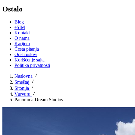
Ostalo
Blog
eSIM
Kontakt
O nama
Karijera
Česta pitanja
Opšti uslovi
Korišćenje sajta
Politika privatnosti
Naslovna
Smeštaj
Sitonija
Vurvuru
Panorama Dream Studios