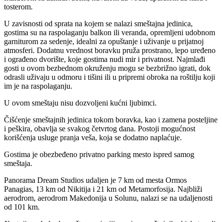
tosterom.
U zavisnosti od sprata na kojem se nalazi smeštajna jedinica,
gostima su na raspolaganju balkon ili veranda, opremljeni udobnom
garniturom za sedenje, idealni za opuštanje i uživanje u prijatnoj
atmosferi. Dodatnu vrednost boravku pruža prostrano, lepo uređeno
i ograđeno dvorište, koje gostima nudi mir i privatnost. Najmlađi
gosti u ovom bezbednom okruženju mogu se bezbrižno igrati, dok
odrasli uživaju u odmoru i tišini ili u pripremi obroka na roštilju koji
im je na raspolaganju.
U ovom smeštaju nisu dozvoljeni kućni ljubimci.
Čišćenje smeštajnih jedinica tokom boravka, kao i zamena posteljine
i peškira, obavlja se svakog četvrtog dana. Postoji mogućnost
korišćenja usluge pranja veša, koja se dodatno naplaćuje.
Gostima je obezbeđeno privatno parking mesto ispred samog
smeštaja.
Panorama Dream Studios udaljen je 7 km od mesta Ormos
Panagias, 13 km od Nikitija i 21 km od Metamorfosija. Najbliži
aerodrom, aerodrom Makedonija u Solunu, nalazi se na udaljenosti
od 101 km.