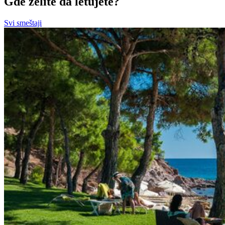
Gde želite da letujete?
Svi smeštaji