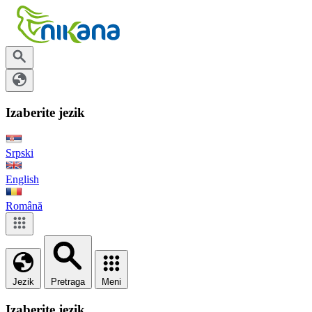
Izaberite jezik
Srpski
English
Română
Jezik
Pretraga
Meni
Izaberite jezik