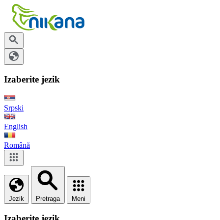
Izaberite jezik
Srpski
English
Română
Jezik
Pretraga
Meni
Izaberite jezik