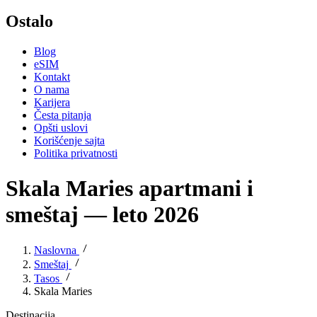
Ostalo
Blog
eSIM
Kontakt
O nama
Karijera
Česta pitanja
Opšti uslovi
Korišćenje sajta
Politika privatnosti
Skala Maries apartmani i
smeštaj — leto 2026
Naslovna
Smeštaj
Tasos
Skala Maries
Destinacija