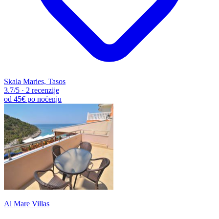
Skala Maries, Tasos
3.7
/5
·
2 recenzije
od
45€
po noćenju
Al Mare Villas