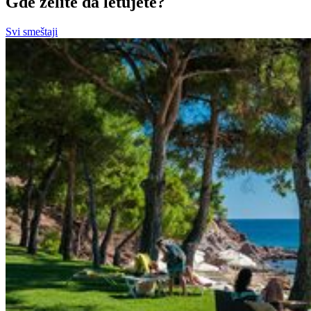
Gde želite da letujete?
Svi smeštaji