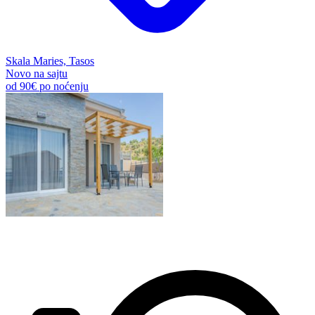
Skala Maries, Tasos
Novo na sajtu
od
90€
po noćenju