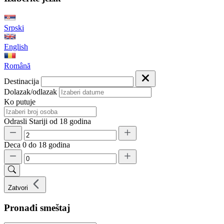
Srpski
English
Română
Destinacija
Dolazak/odlazak
Ko putuje
Odrasli
Stariji od 18 godina
Deca
0 do 18 godina
Zatvori
Pronađi smeštaj