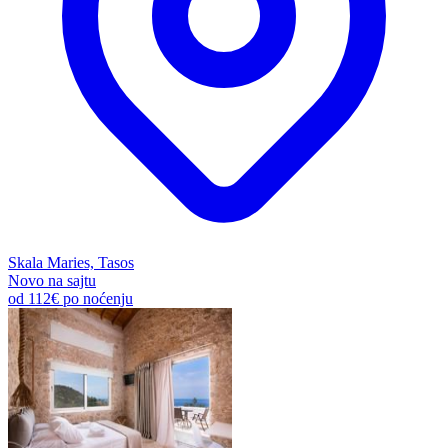
Skala Maries, Tasos
Novo na sajtu
od
112€
po noćenju