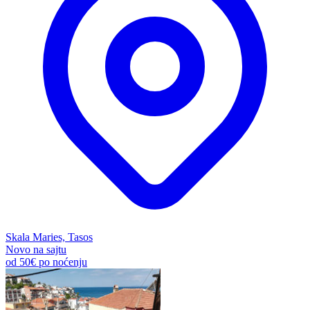
Skala Maries, Tasos
Novo na sajtu
od
50€
po noćenju