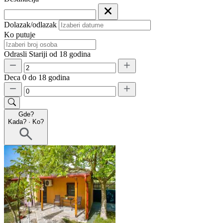
Dolazak/odlazak
Ko putuje
Odrasli
Stariji od 18 godina
Deca
0 do 18 godina
Gde?
Kada?
·
Ko?