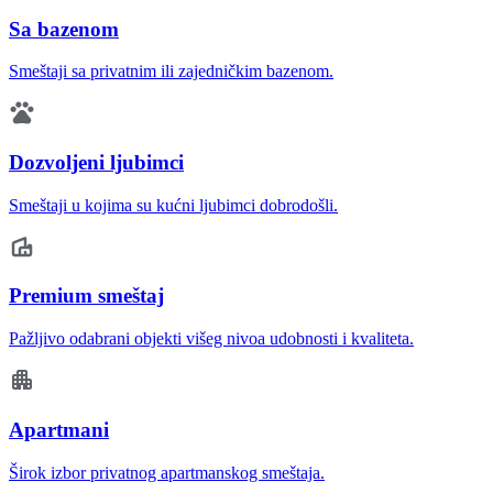
Sa bazenom
Smeštaji sa privatnim ili zajedničkim bazenom.
Dozvoljeni ljubimci
Smeštaji u kojima su kućni ljubimci dobrodošli.
Premium smeštaj
Pažljivo odabrani objekti višeg nivoa udobnosti i kvaliteta.
Apartmani
Širok izbor privatnog apartmanskog smeštaja.