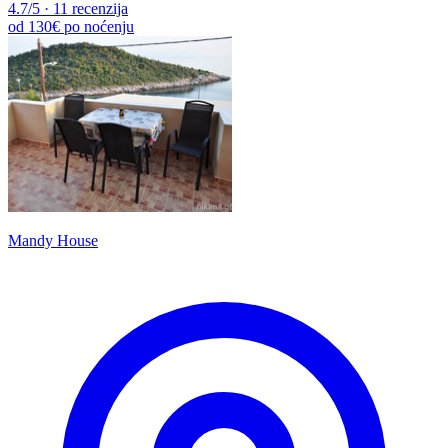
4.7
/5
·
11 recenzija
od
130€
po noćenju
Mandy House