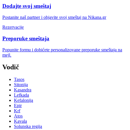
Dodajte svoj smeštaj
Postanite naš partner i objavite svoj smeštaj na Nikana.gr
Rezervacije
Preporuke smeštaja
Popunite formu i dobićete personalizovane preporuke smeštaja na
mejl.
Vodič
Tasos
Sitonija
Kasandra
Lefkada
Kefalonija
Epir
Krf
Atos
Kavala
Solunska regija