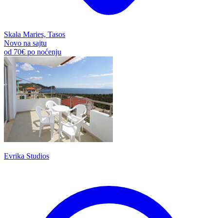
Skala Maries, Tasos
Novo na sajtu
od
70€
po noćenju
Evrika Studios