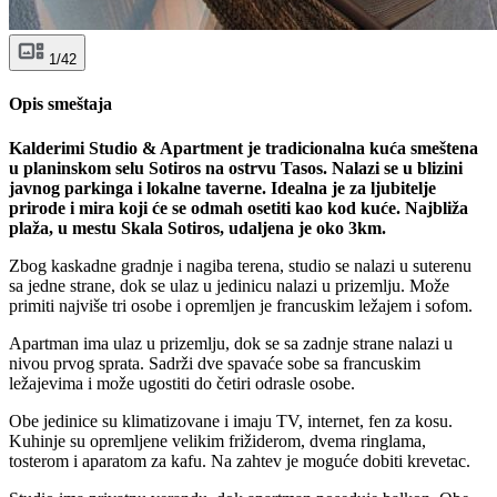
1/42
Opis smeštaja
Kalderimi Studio & Apartment je tradicionalna kuća smeštena
u planinskom selu Sotiros na ostrvu Tasos. Nalazi se u blizini
javnog parkinga i lokalne taverne. Idealna je za ljubitelje
prirode i mira koji će se odmah osetiti kao kod kuće. Najbliža
plaža, u mestu Skala Sotiros, udaljena je oko 3km.
Zbog kaskadne gradnje i nagiba terena, studio se nalazi u suterenu
sa jedne strane, dok se ulaz u jedinicu nalazi u prizemlju. Može
primiti najviše tri osobe i opremljen je francuskim ležajem i sofom.
Apartman ima ulaz u prizemlju, dok se sa zadnje strane nalazi u
nivou prvog sprata. Sadrži dve spavaće sobe sa francuskim
ležajevima i može ugostiti do četiri odrasle osobe.
Obe jedinice su klimatizovane i imaju TV, internet, fen za kosu.
Kuhinje su opremljene velikim frižiderom, dvema ringlama,
tosterom i aparatom za kafu. Na zahtev je moguće dobiti krevetac.