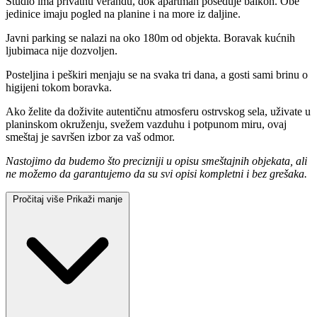
Studio ima privatnu verandu, dok apartman poseduje balkon. Obe
jedinice imaju pogled na planine i na more iz daljine.
Javni parking se nalazi na oko 180m od objekta. Boravak kućnih
ljubimaca nije dozvoljen.
Posteljina i peškiri menjaju se na svaka tri dana, a gosti sami brinu o
higijeni tokom boravka.
Ako želite da doživite autentičnu atmosferu ostrvskog sela, uživate u
planinskom okruženju, svežem vazduhu i potpunom miru, ovaj
smeštaj je savršen izbor za vaš odmor.
Nastojimo da budemo što precizniji u opisu smeštajnih objekata, ali
ne možemo da garantujemo da su svi opisi kompletni i bez grešaka.
Pročitaj više
Prikaži manje