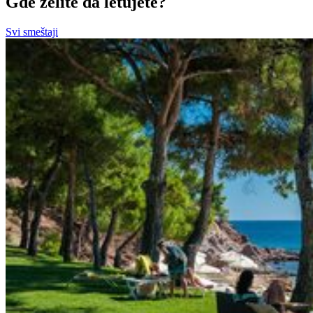
Gde želite da letujete?
Svi smeštaji