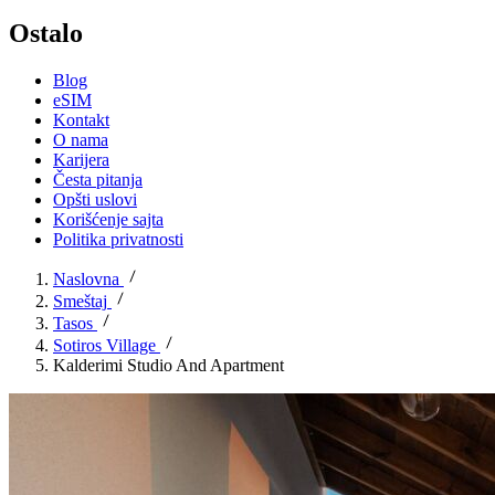
Ostalo
Blog
eSIM
Kontakt
O nama
Karijera
Česta pitanja
Opšti uslovi
Korišćenje sajta
Politika privatnosti
Naslovna
Smeštaj
Tasos
Sotiros Village
Kalderimi Studio And Apartment