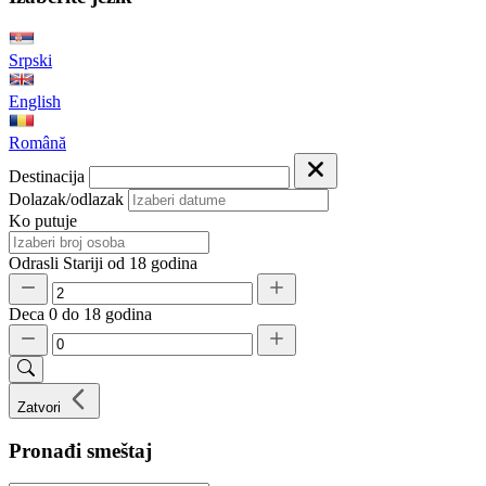
Srpski
English
Română
Destinacija
Dolazak/odlazak
Ko putuje
Odrasli
Stariji od 18 godina
Deca
0 do 18 godina
Zatvori
Pronađi smeštaj