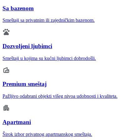
Sa bazenom
Smeštaji sa privatnim ili zajedničkim bazenom.
Dozvoljeni ljubimci
Smeštaji u kojima su kućni ljubimci dobrodošli.
Premium smeštaj
Pažljivo odabrani objekti višeg nivoa udobnosti i kvaliteta.
Apartmani
Širok izbor privatnog apartmanskog smeštaja.