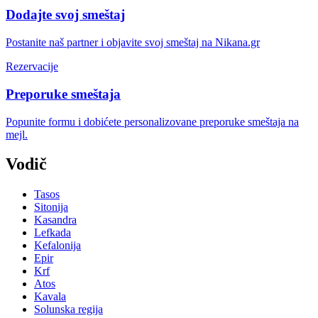
Dodajte svoj smeštaj
Postanite naš partner i objavite svoj smeštaj na Nikana.gr
Rezervacije
Preporuke smeštaja
Popunite formu i dobićete personalizovane preporuke smeštaja na
mejl.
Vodič
Tasos
Sitonija
Kasandra
Lefkada
Kefalonija
Epir
Krf
Atos
Kavala
Solunska regija