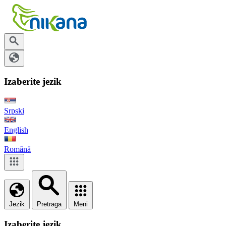
Izaberite jezik
Srpski
English
Română
Jezik
Pretraga
Meni
Izaberite jezik