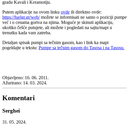
gradu Kavali i Keramotiju.
Putem aplikacije na ovom linku
ovde
ili direktno ovde:
https://fuelgr.gr/web/
možete se informisati ne samo o poziciji pumpe
već i o cenama goriva na njima. Moguće je skinuti aplikaciju,
ukoliko češće putujete, ali možete i pogledati na sajtu/mapi u
trenutku kada vam zatreba.
Detaljan spisak pumpi sa tečnim gasom, kao i link ka mapi
pogeldajte u tekstu:
Pumpe sa tečnim gasom do Tasosa i na Tasosu.
Objavljeno:
16. 06. 2011.
Ažurirano:
14. 03. 2024.
Komentari
Serghei
31. 05. 2024.