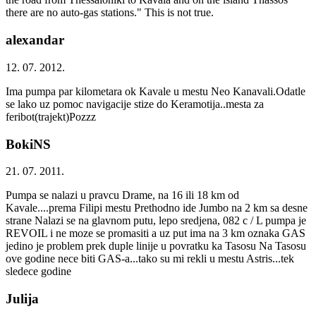
there are no auto-gas stations." This is not true.
alexandar
12. 07. 2012.
Ima pumpa par kilometara ok Kavale u mestu Neo Kanavali.Odatle
se lako uz pomoc navigacije stize do Keramotija..mesta za
feribot(trajekt)Pozzz
BokiNS
21. 07. 2011.
Pumpa se nalazi u pravcu Drame, na 16 ili 18 km od
Kavale....prema Filipi mestu Prethodno ide Jumbo na 2 km sa desne
strane Nalazi se na glavnom putu, lepo sredjena, 082 c / L pumpa je
REVOIL i ne moze se promasiti a uz put ima na 3 km oznaka GAS
jedino je problem prek duple linije u povratku ka Tasosu Na Tasosu
ove godine nece biti GAS-a...tako su mi rekli u mestu Astris...tek
sledece godine
Julija