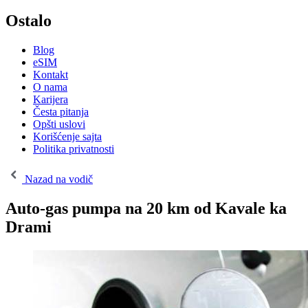
Ostalo
Blog
eSIM
Kontakt
O nama
Karijera
Česta pitanja
Opšti uslovi
Korišćenje sajta
Politika privatnosti
Nazad na vodič
Auto-gas pumpa na 20 km od Kavale ka
Drami