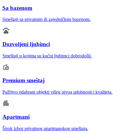
Sa bazenom
Smeštaji sa privatnim ili zajedničkim bazenom.
Dozvoljeni ljubimci
Smeštaji u kojima su kućni ljubimci dobrodošli.
Premium smeštaj
Pažljivo odabrani objekti višeg nivoa udobnosti i kvaliteta.
Apartmani
Širok izbor privatnog apartmanskog smeštaja.