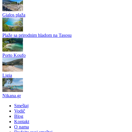
Gialos plaža
Plaže sa prirodnim hladom na Tasosu
Porto Koufo
Ligia
Nikana.gr
Smeštaj
Vodič
Blog
Kontakt
O nama