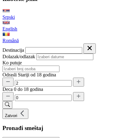
Srpski
English
Română
Destinacija
Dolazak/odlazak
Ko putuje
Odrasli
Stariji od 18 godina
Deca
0 do 18 godina
Zatvori
Pronađi smeštaj