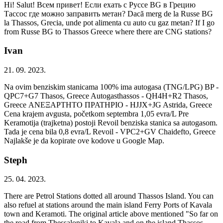
Hi! Salut! Всем привет! Если ехать с Руссе BG в Грецию
Тассос где можно заправить метан? Dacă merg de la Russe BG
la Thassos, Grecia, unde pot alimenta cu auto cu gaz metan? If I go
from Russe BG to Thassos Greece where there are CNG stations?
Ivan
21. 09. 2023.
Na ovim benziskim stanicama 100% ima autogasa (TNG/LPG) BP -
QPC7+G7 Thasos, Greece Autogasthassos - QH4H+R2 Thasos,
Greece ΑΝΕΞΑΡΤΗΤΟ ΠΡΑΤΗΡΙΟ - HJJX+JG Astrida, Greece
Cena krajem avgusta, početkom septembra 1,05 evra/L Pre
Keramotija (trajketna) postoji Revoil benziska stanica sa autogasom.
Tada je cena bila 0,8 evra/L Revoil - VPC2+GV Chaidefto, Greece
Najlakše je da kopirate ove kodove u Google Map.
Steph
25. 04. 2023.
There are Petrol Stations dotted all around Thassos Island. You can
also refuel at stations around the main island Ferry Ports of Kavala
town and Keramoti. The original article above mentioned "So far on
the road from Thessaloniki to Kavala and on the island Thassos