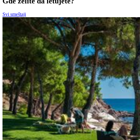
Gde želite da letujete?
Svi smeštaji