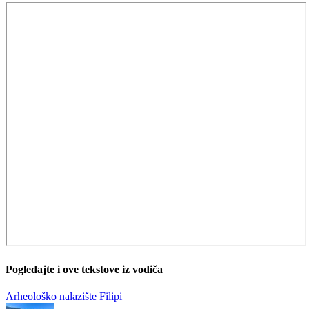
Pogledajte i ove tekstove iz vodiča
Arheološko nalazište Filipi