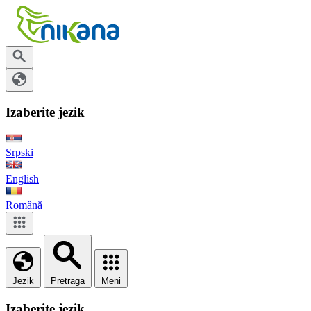
Izaberite jezik
Srpski
English
Română
Jezik
Pretraga
Meni
Izaberite jezik