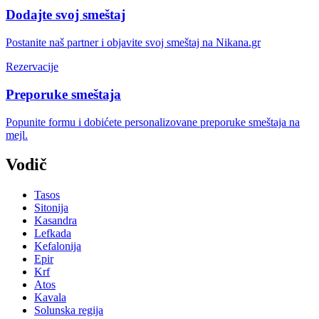
Dodajte svoj smeštaj
Postanite naš partner i objavite svoj smeštaj na Nikana.gr
Rezervacije
Preporuke smeštaja
Popunite formu i dobićete personalizovane preporuke smeštaja na
mejl.
Vodič
Tasos
Sitonija
Kasandra
Lefkada
Kefalonija
Epir
Krf
Atos
Kavala
Solunska regija