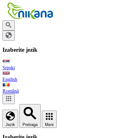
Izaberite jezik
Srpski
English
Română
Jezik
Pretraga
Meni
Izaberite jezik