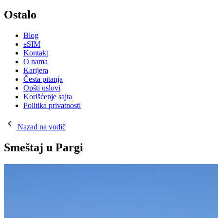
Ostalo
Blog
eSIM
Kontakt
O nama
Karijera
Česta pitanja
Opšti uslovi
Korišćenje sajta
Politika privatnosti
Nazad na vodič
Smeštaj u Pargi