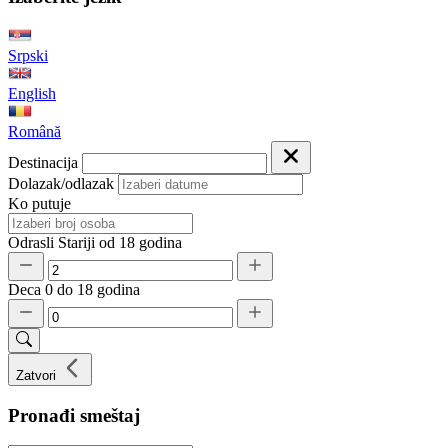
Srpski
English
Română
Destinacija
Dolazak/odlazak
Ko putuje
Odrasli
Stariji od 18 godina
Deca
0 do 18 godina
Zatvori
Pronađi smeštaj