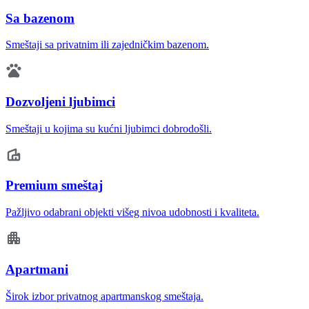
Sa bazenom
Smeštaji sa privatnim ili zajedničkim bazenom.
Dozvoljeni ljubimci
Smeštaji u kojima su kućni ljubimci dobrodošli.
Premium smeštaj
Pažljivo odabrani objekti višeg nivoa udobnosti i kvaliteta.
Apartmani
Širok izbor privatnog apartmanskog smeštaja.