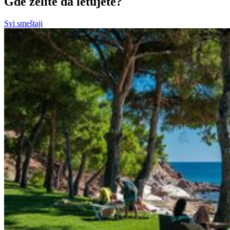
Gde želite da letujete?
Svi smeštaji