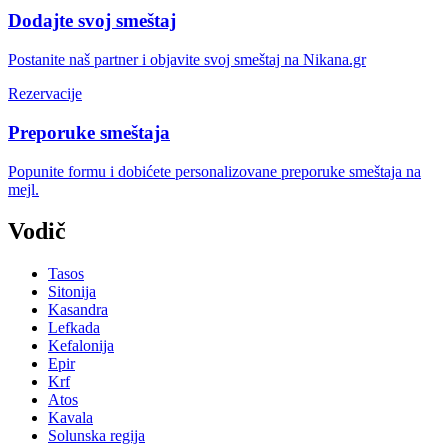
Dodajte svoj smeštaj
Postanite naš partner i objavite svoj smeštaj na Nikana.gr
Rezervacije
Preporuke smeštaja
Popunite formu i dobićete personalizovane preporuke smeštaja na
mejl.
Vodič
Tasos
Sitonija
Kasandra
Lefkada
Kefalonija
Epir
Krf
Atos
Kavala
Solunska regija