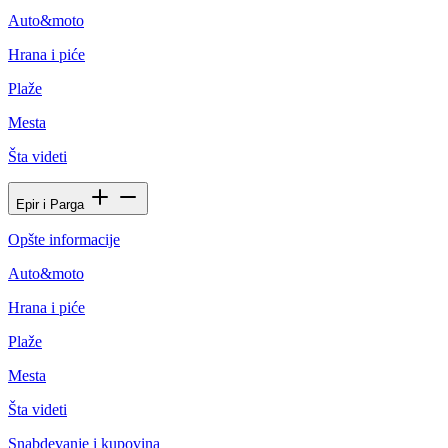
Auto&moto
Hrana i piće
Plaže
Mesta
Šta videti
Epir i Parga
Opšte informacije
Auto&moto
Hrana i piće
Plaže
Mesta
Šta videti
Snabdevanje i kupovina