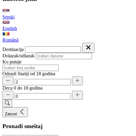
Srpski
English
Română
Destinacija
Dolazak/odlazak
Ko putuje
Odrasli
Stariji od 18 godina
Deca
0 do 18 godina
Zatvori
Pronađi smeštaj