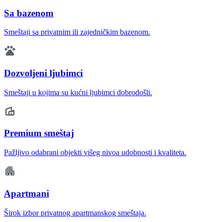
Sa bazenom
Smeštaji sa privatnim ili zajedničkim bazenom.
Dozvoljeni ljubimci
Smeštaji u kojima su kućni ljubimci dobrodošli.
Premium smeštaj
Pažljivo odabrani objekti višeg nivoa udobnosti i kvaliteta.
Apartmani
Širok izbor privatnog apartmanskog smeštaja.