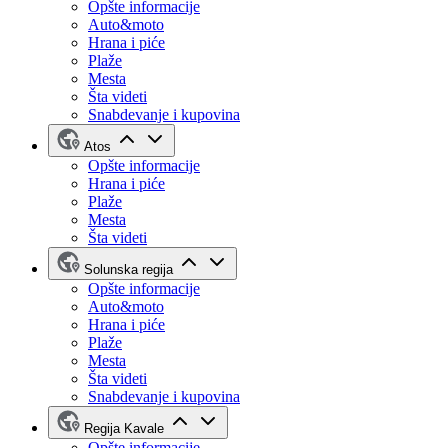
Opšte informacije
Auto&moto
Hrana i piće
Plaže
Mesta
Šta videti
Snabdevanje i kupovina
Atos
Opšte informacije
Hrana i piće
Plaže
Mesta
Šta videti
Solunska regija
Opšte informacije
Auto&moto
Hrana i piće
Plaže
Mesta
Šta videti
Snabdevanje i kupovina
Regija Kavale
Opšte informacije