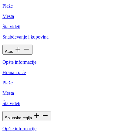
Plaže
Mesta
Šta videti
Snabdevanje i kupovina
Atos
Opšte informacije
Hrana i piće
Plaže
Mesta
Šta videti
Solunska regija
Opšte informacije