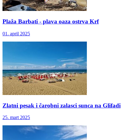
Plaža Barbati - plava oaza ostrva Krf
01. april 2025
Zlatni pesak i čarobni zalasci sunca na Glifadi
25. mart 2025