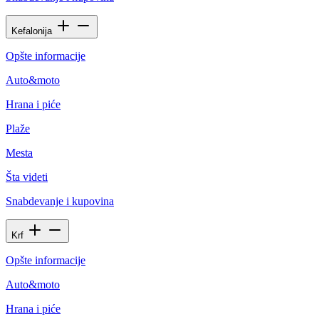
Kefalonija
Opšte informacije
Auto&moto
Hrana i piće
Plaže
Mesta
Šta videti
Snabdevanje i kupovina
Krf
Opšte informacije
Auto&moto
Hrana i piće