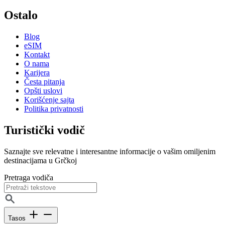
Ostalo
Blog
eSIM
Kontakt
O nama
Karijera
Česta pitanja
Opšti uslovi
Korišćenje sajta
Politika privatnosti
Turistički vodič
Saznajte sve relevatne i interesantne informacije o vašim omiljenim
destinacijama u Grčkoj
Pretraga vodiča
Tasos