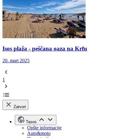
Isos plaža - peščana oaza na Krfu
20. mart 2025
1
Zatvori
Tasos
Opšte informacije
Auto&moto