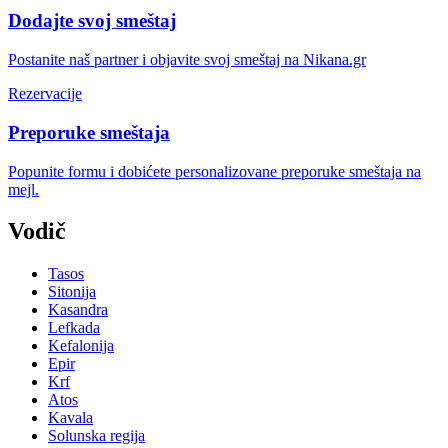
Dodajte svoj smeštaj
Postanite naš partner i objavite svoj smeštaj na Nikana.gr
Rezervacije
Preporuke smeštaja
Popunite formu i dobićete personalizovane preporuke smeštaja na
mejl.
Vodič
Tasos
Sitonija
Kasandra
Lefkada
Kefalonija
Epir
Krf
Atos
Kavala
Solunska regija