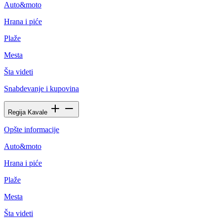
Auto&moto
Hrana i piće
Plaže
Mesta
Šta videti
Snabdevanje i kupovina
Regija Kavale
Opšte informacije
Auto&moto
Hrana i piće
Plaže
Mesta
Šta videti