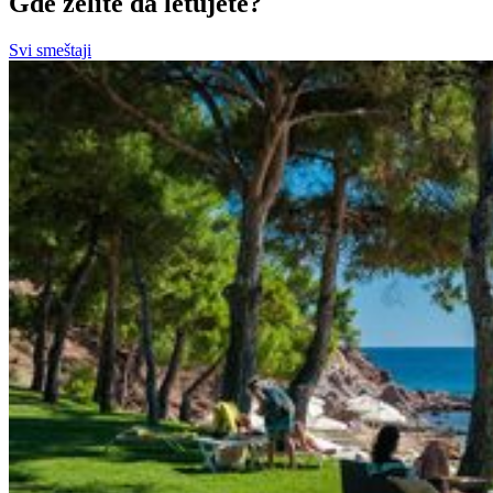
Gde želite da letujete?
Svi smeštaji