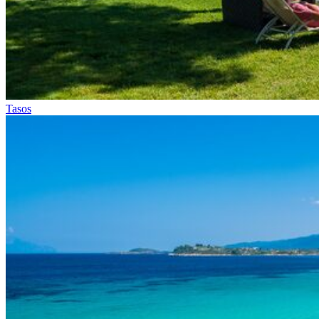
Tasos