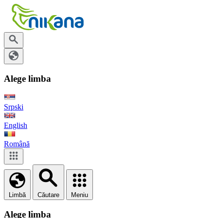
Alege limba
Srpski
English
Română
Limbă
Căutare
Meniu
Alege limba