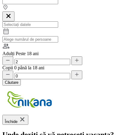
Adulți
Peste 18 ani
Copii
0 până la 18 ani
Căutare
Închide
Unde doriți să vă petreceți vacanța?