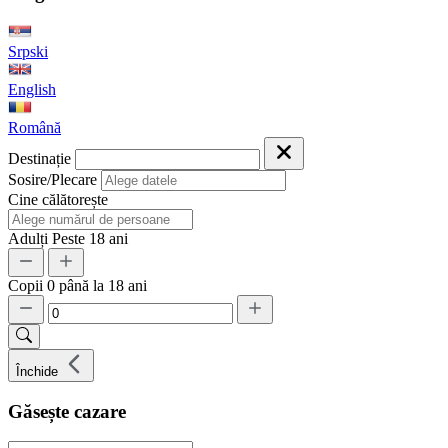
Srpski
English
Română
Destinație
Sosire/Plecare
Cine călătorește
Adulți
Peste 18 ani
Copii
0 până la 18 ani
Închide
Găsește cazare