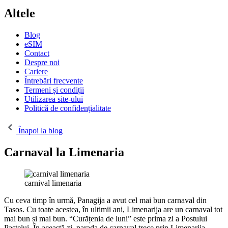
Altele
Blog
eSIM
Contact
Despre noi
Cariere
Întrebări frecvente
Termeni și condiții
Utilizarea site-ului
Politică de confidențialitate
Înapoi la blog
Carnaval la Limenaria
carnival limenaria
Cu ceva timp în urmă, Panagija a avut cel mai bun carnaval din
Tasos. Cu toate acestea, în ultimii ani, Limenarija are un carnaval tot
mai bun și mai bun. “Curățenia de luni” este prima zi a Postului
Paștelui. În această zi, parada de carnaval trece prin Limenarija.