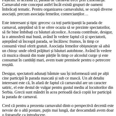
Carnavalul este conceput astfel încât există grupuri de oameni
îmbrăcați tematic. Pentru organizarea carnavalului, se ocupă diverse
asociații, precum asociația femeilor, comercianților…
Este interesant și tipic grecesc ca toți participanții la parada de
carnaval, așteptând să li se ofere ocazia să se prezinte spectatorilor,
să fie bine îmbibați cu băuturi alcoolice. Aceasta contribuie, desigur,
la o atmosferă mai bună, având în vedere faptul că și spectatorii,
așteptând să înceapă parada, se încălzesc frumos, în timp ce
consumă vinul oferit gratuit. Asociația femeilor obișnuiește să aibă
un chioșc unde oferă prăjituri și băuturi autohtone. Având în vedere
că muzica răsună din toate părțile în timp ce alcoolul curge și este
consumat în cantități mari, avem toate premisele pentru o petrecere
reușită.
Desigur, spectatorii adunați bântuie sau își informează unii pe alții
cine participă în parada mascată și sub ce mască. Un alt detaliu
interesant este că, în afară de faptul că carnavalul are un caracter
satiric, el este destul de vulgar pentru gustul mediu al locuitorilor din
Serbia. Grecii sunt mândri în acea perioadă dacă copiii lor participă
la parada de carnaval.
Cred că pentru a prezenta carnavalul dintr-o perspectivă decentă este
nevoie de o altă postare, puțin mai lungă, dar deocamdată avem doar
o fotografie ca introducere.