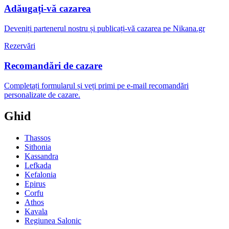
Adăugați-vă cazarea
Deveniți partenerul nostru și publicați-vă cazarea pe Nikana.gr
Rezervări
Recomandări de cazare
Completați formularul și veți primi pe e-mail recomandări
personalizate de cazare.
Ghid
Thassos
Sithonia
Kassandra
Lefkada
Kefalonia
Epirus
Corfu
Athos
Kavala
Regiunea Salonic