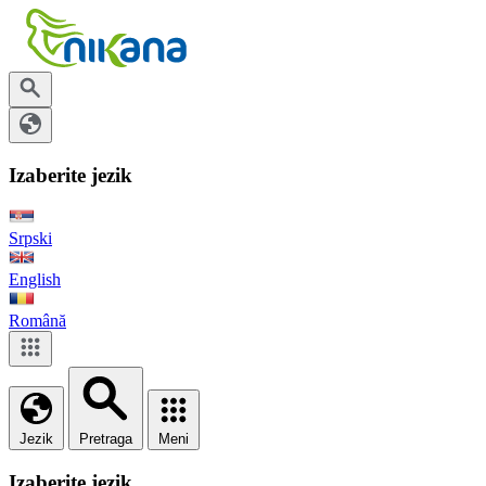
Izaberite jezik
Srpski
English
Română
Jezik
Pretraga
Meni
Izaberite jezik