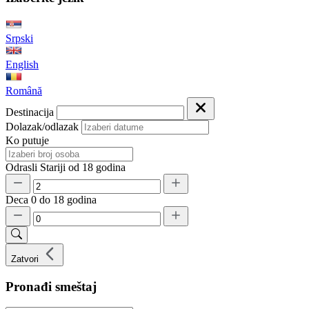
Srpski
English
Română
Destinacija
Dolazak/odlazak
Ko putuje
Odrasli
Stariji od 18 godina
Deca
0 do 18 godina
Zatvori
Pronađi smeštaj