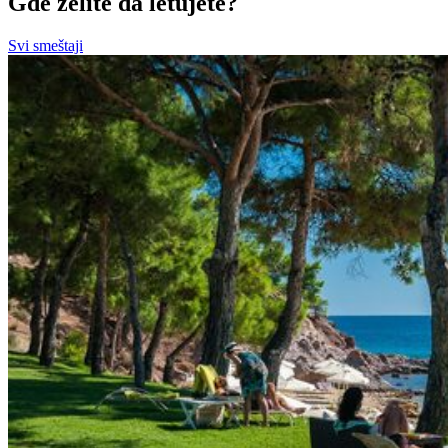
Gde želite da letujete?
Svi smeštaji