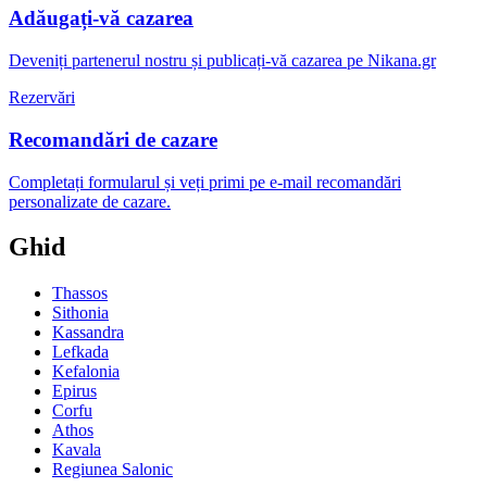
Adăugați-vă cazarea
Deveniți partenerul nostru și publicați-vă cazarea pe Nikana.gr
Rezervări
Recomandări de cazare
Completați formularul și veți primi pe e-mail recomandări
personalizate de cazare.
Ghid
Thassos
Sithonia
Kassandra
Lefkada
Kefalonia
Epirus
Corfu
Athos
Kavala
Regiunea Salonic