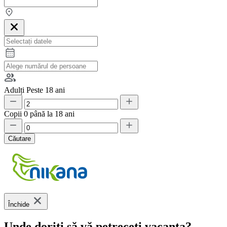
Adulți
Peste 18 ani
Copii
0 până la 18 ani
Căutare
Închide
Unde doriți să vă petreceți vacanța?