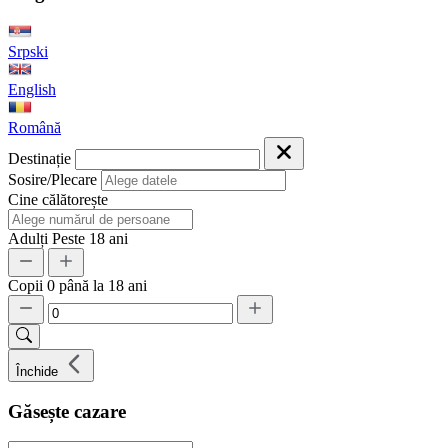
Srpski
English
Română
Destinație
Sosire/Plecare
Cine călătorește
Adulți
Peste 18 ani
Copii
0 până la 18 ani
Închide
Găsește cazare