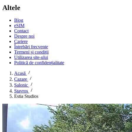
Altele
Blog
eSIM
Contact
Despre noi
Cariere
Întrebări frecvente
Termeni și condiții
Utilizarea site-ului
Politică de confidențialitate
Acasă
Cazare
Salonic
Stavros
Estia Studios