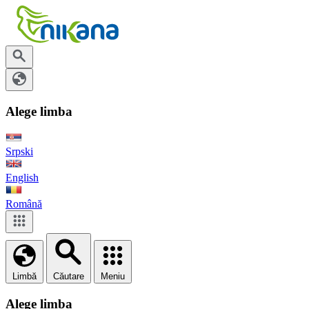
Alege limba
Srpski
English
Română
Limbă
Căutare
Meniu
Alege limba