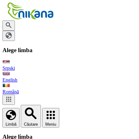
Alege limba
Srpski
English
Română
Limbă
Căutare
Meniu
Alege limba