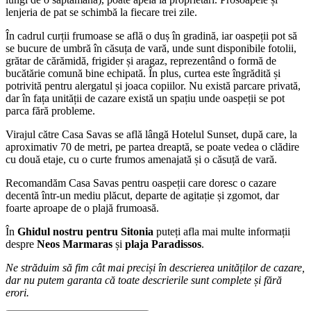
lenjeria de pat se schimbă la fiecare trei zile.
În cadrul curții frumoase se află o duș în gradină, iar oaspeții pot să
se bucure de umbră în căsuța de vară, unde sunt disponibile fotolii,
grătar de cărămidă, frigider și aragaz, reprezentând o formă de
bucătărie comună bine echipată. În plus, curtea este îngrădită și
potrivită pentru alergatul și joaca copiilor. Nu există parcare privată,
dar în fața unității de cazare există un spațiu unde oaspeții se pot
parca fără probleme.
Virajul către Casa Savas se află lângă Hotelul Sunset, după care, la
aproximativ 70 de metri, pe partea dreaptă, se poate vedea o clădire
cu două etaje, cu o curte frumos amenajată și o căsuță de vară.
Recomandăm Casa Savas pentru oaspeții care doresc o cazare
decentă într-un mediu plăcut, departe de agitație și zgomot, dar
foarte aproape de o plajă frumoasă.
În
Ghidul nostru pentru Sitonia
puteți afla mai multe informații
despre
Neos Marmaras
și
plaja Paradissos
.
Ne străduim să fim cât mai preciși în descrierea unităților de cazare,
dar nu putem garanta că toate descrierile sunt complete și fără
erori.