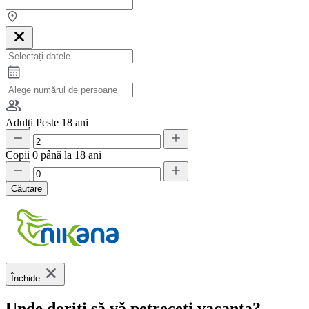
Adulți
Peste 18 ani
Copii
0 până la 18 ani
Căutare
Închide
Unde doriți să vă petreceți vacanța?