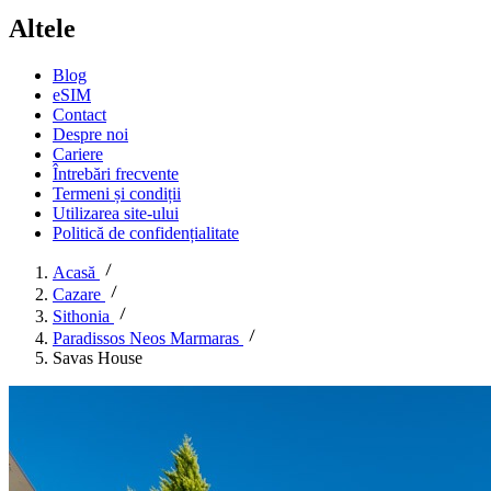
Altele
Blog
eSIM
Contact
Despre noi
Cariere
Întrebări frecvente
Termeni și condiții
Utilizarea site-ului
Politică de confidențialitate
Acasă
Cazare
Sithonia
Paradissos Neos Marmaras
Savas House