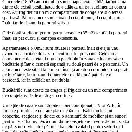
Camerele (18m2) au pat dublu sau canapea extensibilă, iar într-una
dintre ele există posibilitatea de a adăuga un pat suplimentar contra
cost. Au frigider cu un mic compartiment de congelare și o terasă
spațioasă. Patru camere sunt situate la etajul unu și la etajul parter
înalt, iar două sunt la parterul scăzut.
Cele două studiouri pentru patru persoane (35m2) se află la parterul
înalt, au pat dublu și canapea extensibilă.
Apartamentele (40m2) sunt situate la parterul înalt și etajul unu,
având o capacitate de cazare pentru patru persoane. Cele două
apartamente de la etajul unu au pat dublu în zona de luat masa cu
bucătărie și într-o cameră separată au două paturi de o persoană. Un
apartament este situat la parterul înalt și are două dormitoare separate
de bucătărie, iar într-unul dintre ele se află două paturi de o
persoană, iar în celălalt un pat dublu.
Bucătăriile sunt dotate cu aragaz și frigider cu un mic compartiment
de congelare. Băile au duș cu cortină.
Unitățile de cazare sunt dotate cu aer condiționat, TV și WiFi, în
timp ce proprietatea nu are plase de țânțari. Balcoanele sunt
acoperite, spațioase și dotate cu o garnitură de mobilier și un suport
pentru uscat haine. Dacă unul dintre oaspeți are nevoie de un uscător
de păr sau servicii de spălare a hainelor (valabil pentru șederi mai
lungi de o săptămână), poate apela la proprietari. Prosoapele și