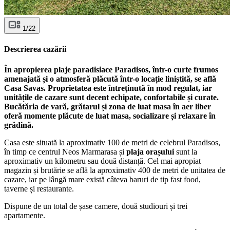
1/22
Descrierea cazării
În apropierea plaje paradisiace Paradisos, într-o curte frumos
amenajată și o atmosferă plăcută într-o locație liniștită, se află
Casa Savas. Proprietatea este întreținută în mod regulat, iar
unitățile de cazare sunt decent echipate, confortabile și curate.
Bucătăria de vară, grătarul și zona de luat masa în aer liber
oferă momente plăcute de luat masa, socializare și relaxare în
grădină.
Casa este situată la aproximativ 100 de metri de celebrul Paradisos,
în timp ce centrul Neos Marmarasa și
plaja orașului
sunt la
aproximativ un kilometru sau două distanță. Cel mai apropiat
magazin și brutărie se află la aproximativ 400 de metri de unitatea de
cazare, iar pe lângă mare există câteva baruri de tip fast food,
taverne și restaurante.
Dispune de un total de șase camere, două studiouri și trei
apartamente.