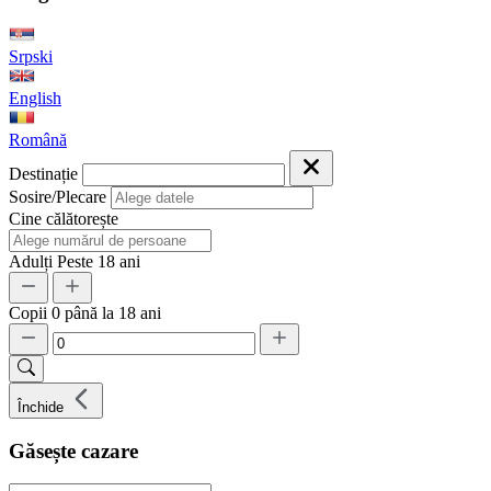
Srpski
English
Română
Destinație
Sosire/Plecare
Cine călătorește
Adulți
Peste 18 ani
Copii
0 până la 18 ani
Închide
Găsește cazare