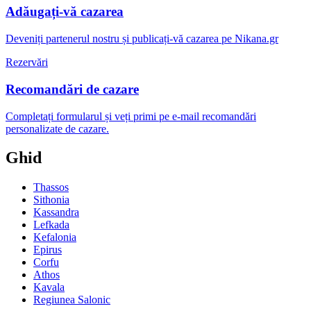
Adăugați-vă cazarea
Deveniți partenerul nostru și publicați-vă cazarea pe Nikana.gr
Rezervări
Recomandări de cazare
Completați formularul și veți primi pe e-mail recomandări
personalizate de cazare.
Ghid
Thassos
Sithonia
Kassandra
Lefkada
Kefalonia
Epirus
Corfu
Athos
Kavala
Regiunea Salonic