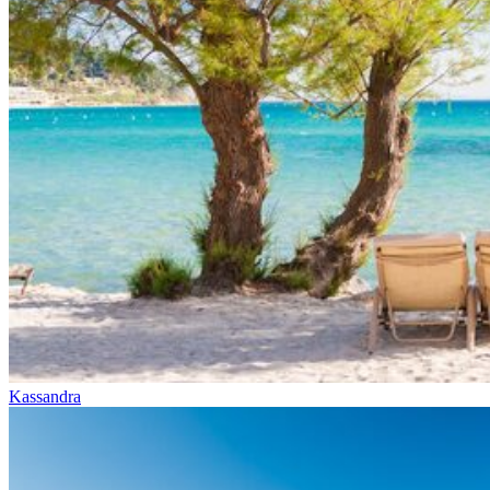
Kassandra