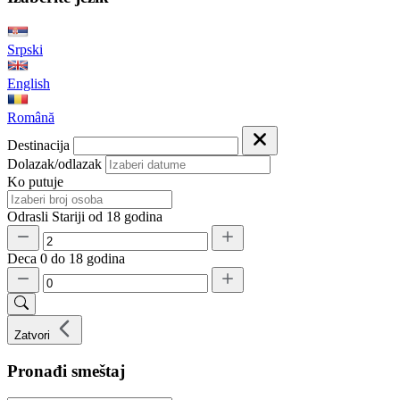
Srpski
English
Română
Destinacija
Dolazak/odlazak
Ko putuje
Odrasli
Stariji od 18 godina
Deca
0 do 18 godina
Zatvori
Pronađi smeštaj