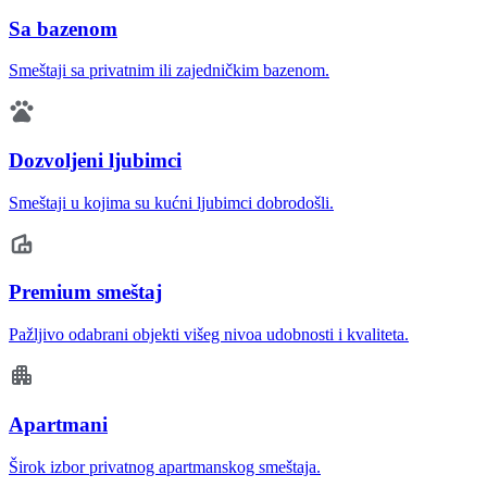
Sa bazenom
Smeštaji sa privatnim ili zajedničkim bazenom.
Dozvoljeni ljubimci
Smeštaji u kojima su kućni ljubimci dobrodošli.
Premium smeštaj
Pažljivo odabrani objekti višeg nivoa udobnosti i kvaliteta.
Apartmani
Širok izbor privatnog apartmanskog smeštaja.