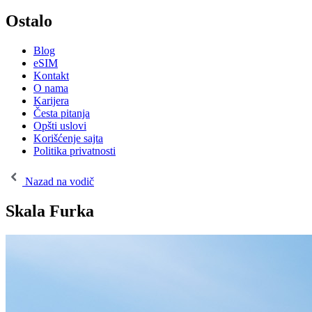
Ostalo
Blog
eSIM
Kontakt
O nama
Karijera
Česta pitanja
Opšti uslovi
Korišćenje sajta
Politika privatnosti
Nazad na vodič
Skala Furka