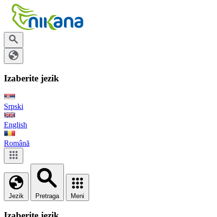
Izaberite jezik
Srpski
English
Română
Jezik
Pretraga
Meni
Izaberite jezik