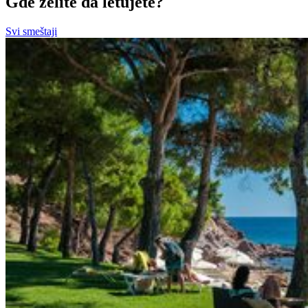
Gde želite da letujete?
Svi smeštaji