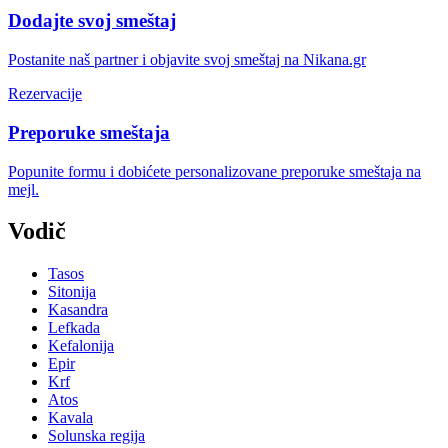
Dodajte svoj smeštaj
Postanite naš partner i objavite svoj smeštaj na Nikana.gr
Rezervacije
Preporuke smeštaja
Popunite formu i dobićete personalizovane preporuke smeštaja na
mejl.
Vodič
Tasos
Sitonija
Kasandra
Lefkada
Kefalonija
Epir
Krf
Atos
Kavala
Solunska regija