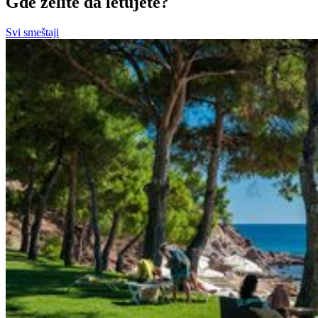
Gde želite da letujete?
Svi smeštaji