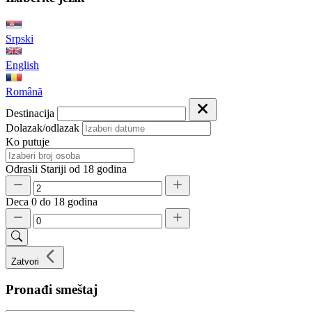
Srpski
English
Română
Destinacija
Dolazak/odlazak
Ko putuje
Odrasli
Stariji od 18 godina
Deca
0 do 18 godina
Zatvori
Pronađi smeštaj