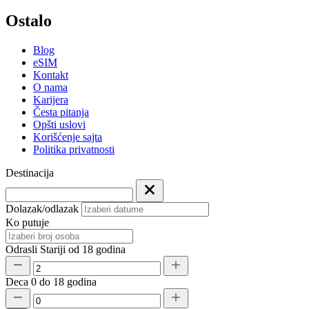
Ostalo
Blog
eSIM
Kontakt
O nama
Karijera
Česta pitanja
Opšti uslovi
Korišćenje sajta
Politika privatnosti
Destinacija
Dolazak/odlazak
Ko putuje
Odrasli
Stariji od 18 godina
Deca
0 do 18 godina