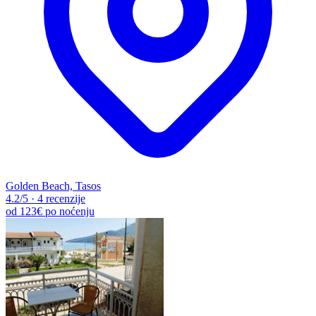
Golden Beach, Tasos
4.2
/5
·
4 recenzije
od
123€
po noćenju