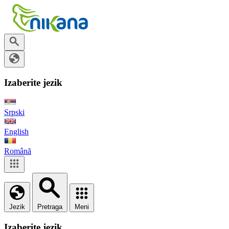
Izaberite jezik
Srpski
English
Română
Jezik
Pretraga
Meni
Izaberite jezik