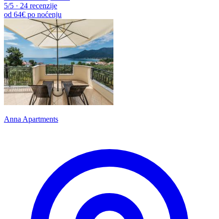
5
/5
·
24 recenzije
od
64€
po noćenju
Anna Apartments