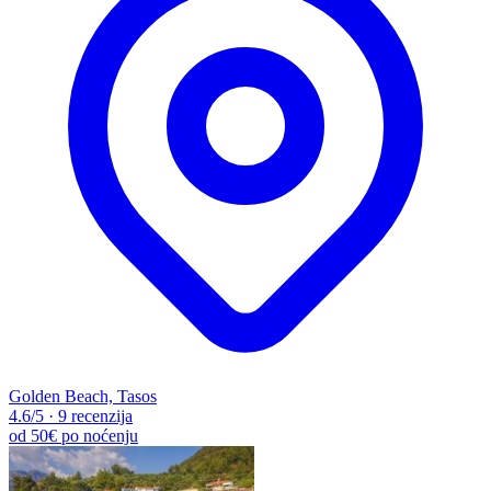
Golden Beach, Tasos
4.6
/5
·
9 recenzija
od
50€
po noćenju