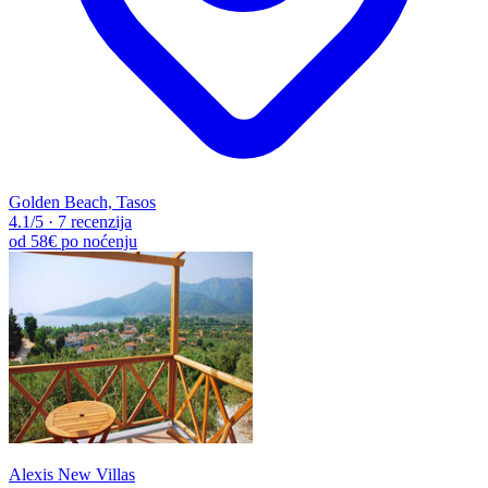
Golden Beach, Tasos
4.1
/5
·
7 recenzija
od
58€
po noćenju
Alexis New Villas