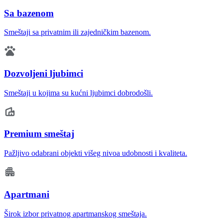
Sa bazenom
Smeštaji sa privatnim ili zajedničkim bazenom.
Dozvoljeni ljubimci
Smeštaji u kojima su kućni ljubimci dobrodošli.
Premium smeštaj
Pažljivo odabrani objekti višeg nivoa udobnosti i kvaliteta.
Apartmani
Širok izbor privatnog apartmanskog smeštaja.