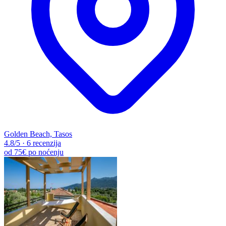
Golden Beach, Tasos
4.8
/5
·
6 recenzija
od
75€
po noćenju