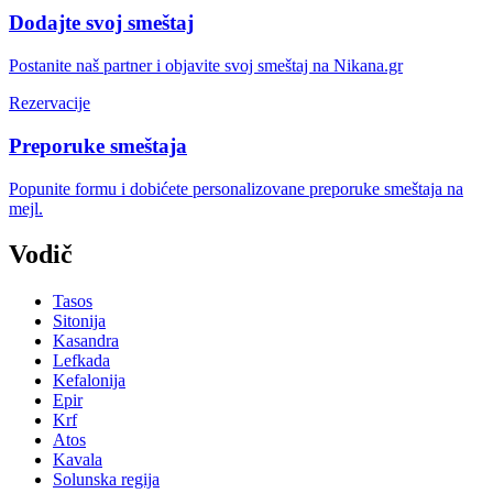
Dodajte svoj smeštaj
Postanite naš partner i objavite svoj smeštaj na Nikana.gr
Rezervacije
Preporuke smeštaja
Popunite formu i dobićete personalizovane preporuke smeštaja na
mejl.
Vodič
Tasos
Sitonija
Kasandra
Lefkada
Kefalonija
Epir
Krf
Atos
Kavala
Solunska regija