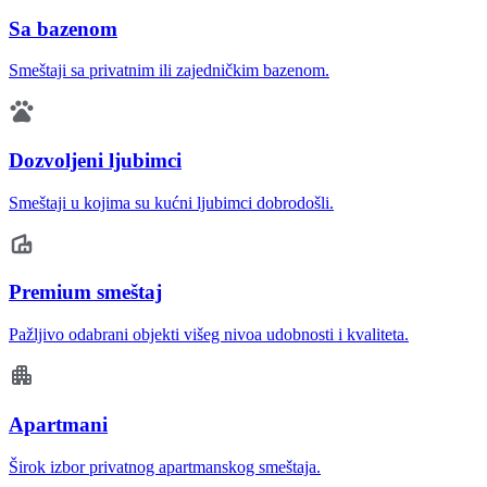
Sa bazenom
Smeštaji sa privatnim ili zajedničkim bazenom.
Dozvoljeni ljubimci
Smeštaji u kojima su kućni ljubimci dobrodošli.
Premium smeštaj
Pažljivo odabrani objekti višeg nivoa udobnosti i kvaliteta.
Apartmani
Širok izbor privatnog apartmanskog smeštaja.