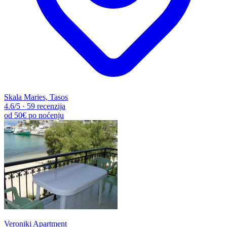
Skala Maries, Tasos
4.6
/5
·
59 recenzija
od
50€
po noćenju
Veroniki Apartment