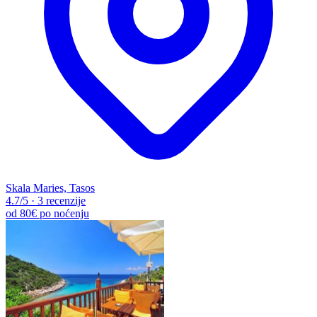
Skala Maries, Tasos
4.7
/5
·
3 recenzije
od
80€
po noćenju