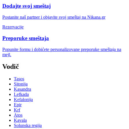
Dodajte svoj smeštaj
Postanite naš partner i objavite svoj smeštaj na Nikana.gr
Rezervacije
Preporuke smeštaja
Popunite formu i dobićete personalizovane preporuke smeštaja na
mejl.
Vodič
Tasos
Sitonija
Kasandra
Lefkada
Kefalonija
Epir
Krf
Atos
Kavala
Solunska regija