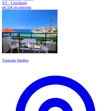
5
/5
·
3 recenzije
od
55€
po noćenju
Toutoula Studios