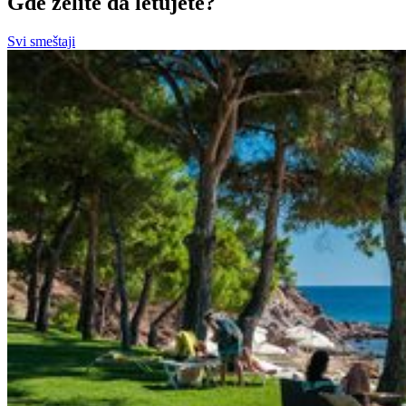
Gde želite da letujete?
Svi smeštaji