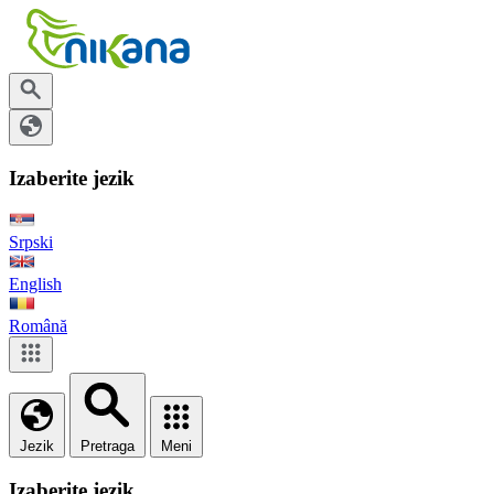
Izaberite jezik
Srpski
English
Română
Jezik
Pretraga
Meni
Izaberite jezik