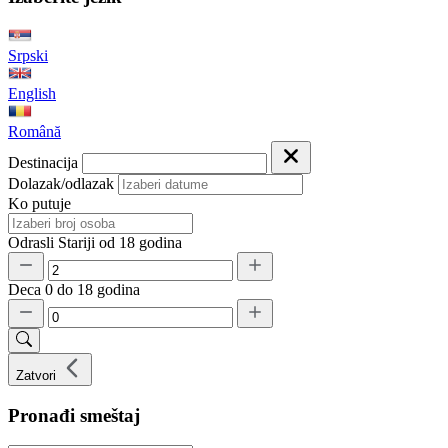
Srpski
English
Română
Destinacija
Dolazak/odlazak
Ko putuje
Odrasli
Stariji od 18 godina
Deca
0 do 18 godina
Zatvori
Pronađi smeštaj