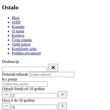
Ostalo
Blog
eSIM
Kontakt
O nama
Karijera
Česta pitanja
Opšti uslovi
Korišćenje sajta
Politika privatnosti
Destinacija
Dolazak/odlazak
Ko putuje
Odrasli
Stariji od 18 godina
Deca
0 do 18 godina