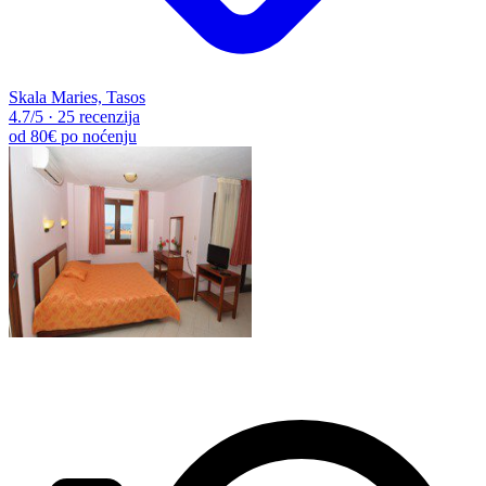
Skala Maries, Tasos
4.7
/5
·
25 recenzija
od
80€
po noćenju