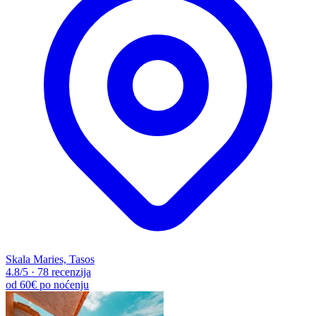
Skala Maries, Tasos
4.8
/5
·
78 recenzija
od
60€
po noćenju