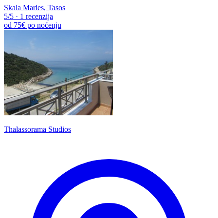
Skala Maries, Tasos
5
/5
·
1 recenzija
od
75€
po noćenju
Thalassorama Studios