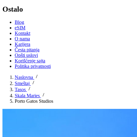
Ostalo
Blog
eSIM
Kontakt
O nama
Karijera
Česta pitanja
Opšti uslovi
Korišćenje sajta
Politika privatnosti
Naslovna
Smeštaj
Tasos
Skala Maries
Porto Gatos Studios