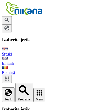
Izaberite jezik
Srpski
English
Română
Jezik
Pretraga
Meni
Izaberite jezik