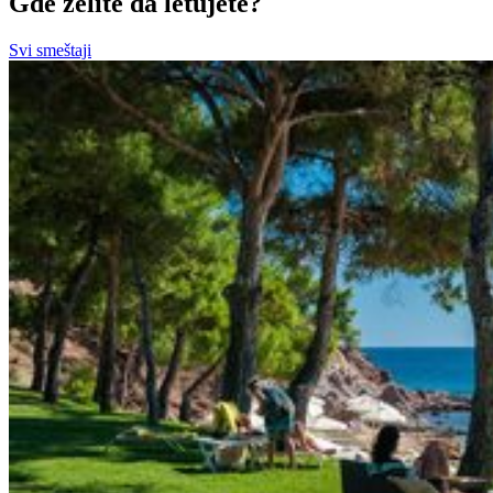
Gde želite da letujete?
Svi smeštaji