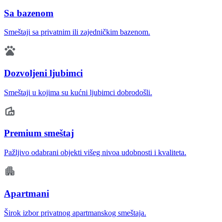
Sa bazenom
Smeštaji sa privatnim ili zajedničkim bazenom.
Dozvoljeni ljubimci
Smeštaji u kojima su kućni ljubimci dobrodošli.
Premium smeštaj
Pažljivo odabrani objekti višeg nivoa udobnosti i kvaliteta.
Apartmani
Širok izbor privatnog apartmanskog smeštaja.