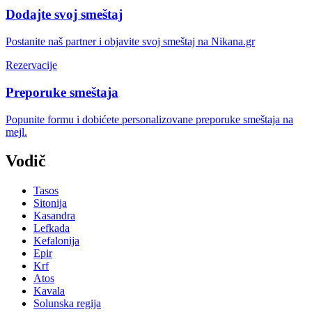
Dodajte svoj smeštaj
Postanite naš partner i objavite svoj smeštaj na Nikana.gr
Rezervacije
Preporuke smeštaja
Popunite formu i dobićete personalizovane preporuke smeštaja na
mejl.
Vodič
Tasos
Sitonija
Kasandra
Lefkada
Kefalonija
Epir
Krf
Atos
Kavala
Solunska regija