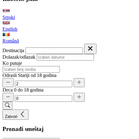
Srpski
English
Română
Destinacija
Dolazak/odlazak
Ko putuje
Odrasli
Stariji od 18 godina
Deca
0 do 18 godina
Zatvori
Pronađi smeštaj