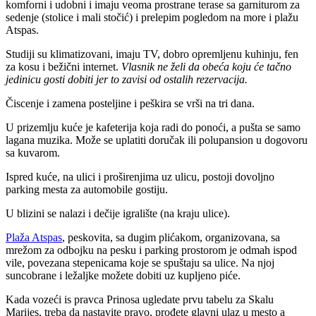
komforni i udobni i imaju veoma prostrane terase sa garniturom za
sedenje (stolice i mali stočić) i prelepim pogledom na more i plažu
Atspas.
Studiji su klimatizovani, imaju TV, dobro opremljenu kuhinju, fen
za kosu i bežični internet.
Vlasnik ne želi da obeća koju će tačno
jedinicu gosti dobiti jer to zavisi od ostalih rezervacija.
Čiscenje i zamena posteljine i peškira se vrši na tri dana.
U prizemlju kuće je kafeterija koja radi do ponoći, a pušta se samo
lagana muzika. Može se uplatiti doručak ili polupansion u dogovoru
sa kuvarom.
Ispred kuće, na ulici i proširenjima uz ulicu, postoji dovoljno
parking mesta za automobile gostiju.
U blizini se nalazi i dečije igralište (na kraju ulice).
Plaža Atspas
, peskovita, sa dugim plićakom, organizovana, sa
mrežom za odbojku na pesku i parking prostorom je odmah ispod
vile, povezana stepenicama koje se spuštaju sa ulice. Na njoj
suncobrane i ležaljke možete dobiti uz kupljeno piće.
Kada vozeći is pravca Prinosa ugledate prvu tabelu za Skalu
Marijes, treba da nastavite pravo, prođete glavni ulaz u mesto a