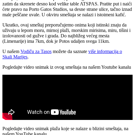
zatim da skrenete desno kod velike table ATSPAS. Pratite put i naići
ćete pravo na Porto Gatos Studios, sa desne strane ulice, tačno iznad
male peščane uvale. U okviru smeštaja se nalazi i istoimeni kafić.
Ukratko, ovaj smeštaj preporučujemo onima koji istinski znaju da
uživaju u lepom moru, mirnoj plaži, morskim mirisima, miru, tišini i
izolovanosti od gužve i grada. Do najbližeg većeg mesta
(Limenarije) ima 7km, dok je Potos udaljen svega 11km.
U našem
Vodiču za Tasos
možete da saznate
više informacija o
Skali Marijes
.
Pogledajte video snimak iz ovog smeštaja na našem Youtube kanalu
Pogledajte video snimak plaža koje se nalaze u blizini smeštaja, na
našem YouTube kanalu.