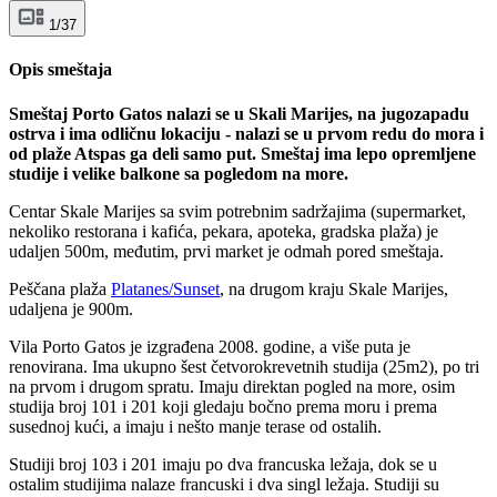
1/37
Opis smeštaja
Smeštaj Porto Gatos nalazi se u Skali Marijes, na jugozapadu
ostrva i ima odličnu lokaciju - nalazi se u prvom redu do mora i
od plaže Atspas ga deli samo put. Smeštaj ima lepo opremljene
studije i velike balkone sa pogledom na more.
Centar Skale Marijes sa svim potrebnim sadržajima (supermarket,
nekoliko restorana i kafića, pekara, apoteka, gradska plaža) je
udaljen 500m, međutim, prvi market je odmah pored smeštaja.
Peščana plaža
Platanes/Sunset
, na drugom kraju Skale Marijes,
udaljena je 900m.
Vila Porto Gatos je izgrađena 2008. godine, a više puta je
renovirana. Ima ukupno šest četvorokrevetnih studija (25m2), po tri
na prvom i drugom spratu. Imaju direktan pogled na more, osim
studija broj 101 i 201 koji gledaju bočno prema moru i prema
susednoj kući, a imaju i nešto manje terase od ostalih.
Studiji broj 103 i 201 imaju po dva francuska ležaja, dok se u
ostalim studijima nalaze francuski i dva singl ležaja. Studiji su