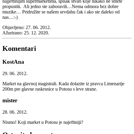
najjeftinijim supermarketima, spisak stvari koje nikako ne smete
propustiti. Ali jedno ste zaboravili…Nema odmora bez dobre
muzike… Pridružite se našem sevdahu čak i ako ste daleko od
nas…:-)
Objavljeno:
27. 06. 2012.
Ažurirano:
25. 12. 2020.
Komentari
KostAna
29. 06. 2012.
Market na glavnoj magistrali. Kada dolazite iz pravca Limenarije
200m pre glavne raskrsnice u Potosu s leve strane.
mister
28. 06. 2012.
Nismo! Koji market u Potosu je najeftiniji?