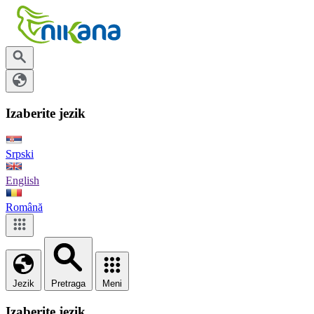
Izaberite jezik
Srpski
English
Română
Jezik
Pretraga
Meni
Izaberite jezik