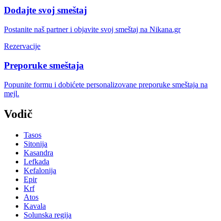
Dodajte svoj smeštaj
Postanite naš partner i objavite svoj smeštaj na Nikana.gr
Rezervacije
Preporuke smeštaja
Popunite formu i dobićete personalizovane preporuke smeštaja na
mejl.
Vodič
Tasos
Sitonija
Kasandra
Lefkada
Kefalonija
Epir
Krf
Atos
Kavala
Solunska regija