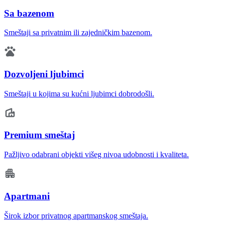
Sa bazenom
Smeštaji sa privatnim ili zajedničkim bazenom.
Dozvoljeni ljubimci
Smeštaji u kojima su kućni ljubimci dobrodošli.
Premium smeštaj
Pažljivo odabrani objekti višeg nivoa udobnosti i kvaliteta.
Apartmani
Širok izbor privatnog apartmanskog smeštaja.