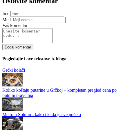
Ostavite komentar
Ime
Mejl
Vaš komentar
Dodaj komentar
Pogledajte i ove tekstove iz bloga
Grčki kolači
Koliko koštaju putarine u Grčkoj – kompletan pregled cena po
putnim pravcima
Metro u Solunu - kako i kada je sve počelo