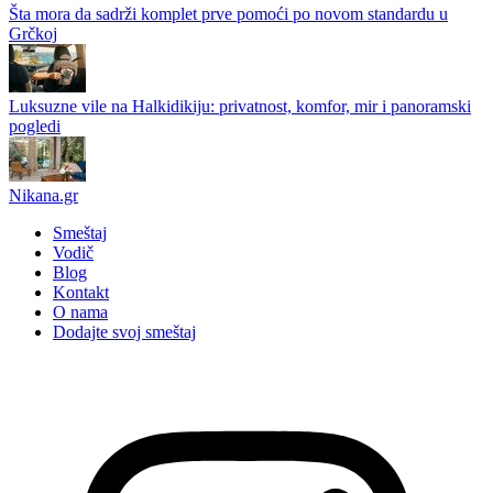
Šta mora da sadrži komplet prve pomoći po novom standardu u
Grčkoj
Luksuzne vile na Halkidikiju: privatnost, komfor, mir i panoramski
pogledi
Nikana.gr
Smeštaj
Vodič
Blog
Kontakt
O nama
Dodajte svoj smeštaj