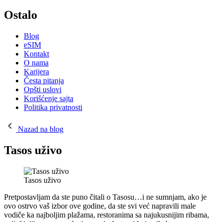
Ostalo
Blog
eSIM
Kontakt
O nama
Karijera
Česta pitanja
Opšti uslovi
Korišćenje sajta
Politika privatnosti
Nazad na blog
Tasos uživo
Tasos uživo
Pretpostavljam da ste puno čitali o Tasosu…i ne sumnjam, ako je
ovo ostrvo vaš izbor ove godine, da ste svi već napravili male
vodiče ka najboljim plažama, restoranima sa najukusnijim ribama,