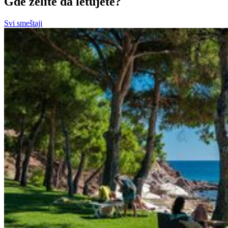
Gde želite da letujete?
Svi smeštaji