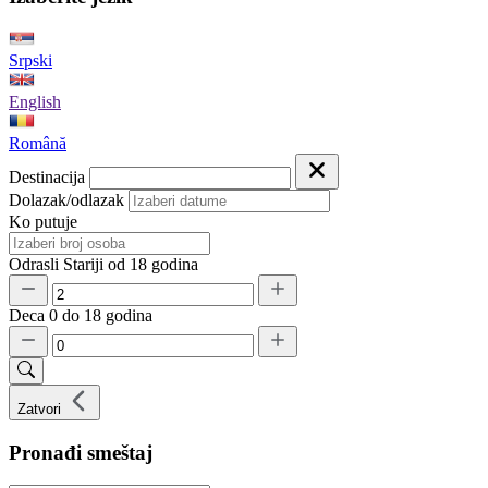
Srpski
English
Română
Destinacija
Dolazak/odlazak
Ko putuje
Odrasli
Stariji od 18 godina
Deca
0 do 18 godina
Zatvori
Pronađi smeštaj