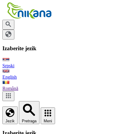
Izaberite jezik
Srpski
English
Română
Jezik
Pretraga
Meni
Izaberite jezik