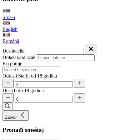
Srpski
English
Română
Destinacija
Dolazak/odlazak
Ko putuje
Odrasli
Stariji od 18 godina
Deca
0 do 18 godina
Zatvori
Pronađi smeštaj