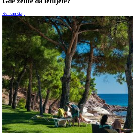
Gde želite da letujete?
Svi smeštaji