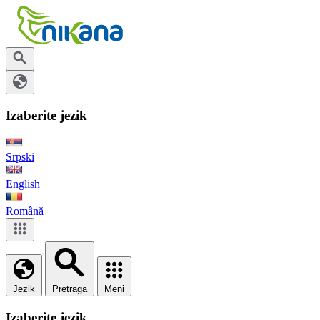
Izaberite jezik
Srpski
English
Română
Jezik
Pretraga
Meni
Izaberite jezik