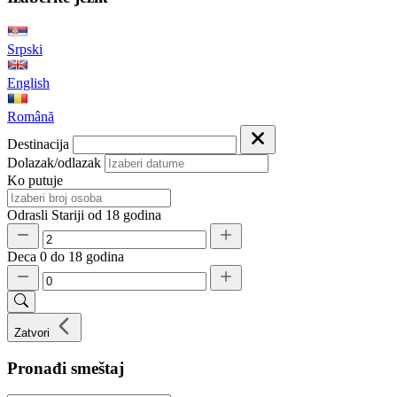
Srpski
English
Română
Destinacija
Dolazak/odlazak
Ko putuje
Odrasli
Stariji od 18 godina
Deca
0 do 18 godina
Zatvori
Pronađi smeštaj