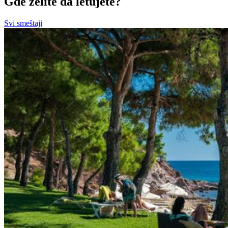
Gde želite da letujete?
Svi smeštaji