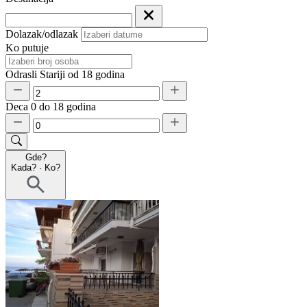
Dolazak/odlazak
Ko putuje
Odrasli
Stariji od 18 godina
Deca
0 do 18 godina
Gde?
Kada?
·
Ko?