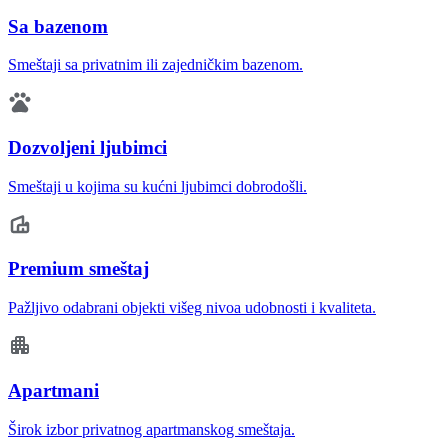
Sa bazenom
Smeštaji sa privatnim ili zajedničkim bazenom.
Dozvoljeni ljubimci
Smeštaji u kojima su kućni ljubimci dobrodošli.
Premium smeštaj
Pažljivo odabrani objekti višeg nivoa udobnosti i kvaliteta.
Apartmani
Širok izbor privatnog apartmanskog smeštaja.