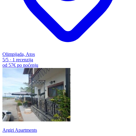
Olimpijada, Atos
5
/5
·
1 recenzija
od
57€
po noćenju
Argiri Apartments