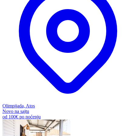
Olimpijada, Atos
Novo na sajtu
od
100€
po noćenju