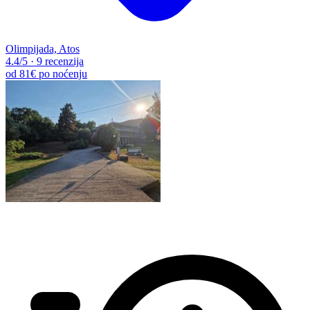
Olimpijada, Atos
4.4
/5
·
9 recenzija
od
81€
po noćenju