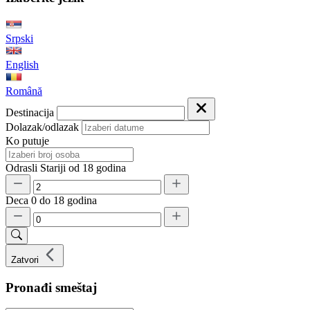
Srpski
English
Română
Destinacija
Dolazak/odlazak
Ko putuje
Odrasli
Stariji od 18 godina
Deca
0 do 18 godina
Zatvori
Pronađi smeštaj