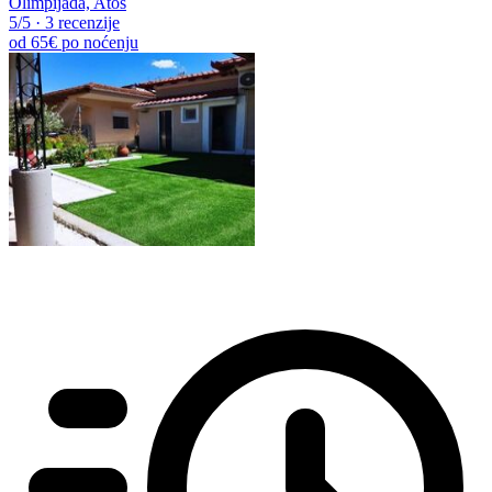
Olimpijada, Atos
5
/5
·
3 recenzije
od
65€
po noćenju