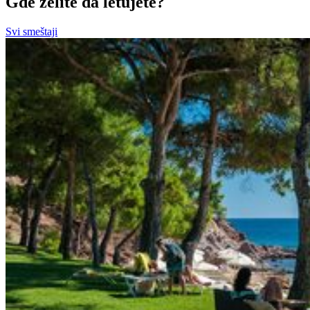
Gde želite da letujete?
Svi smeštaji