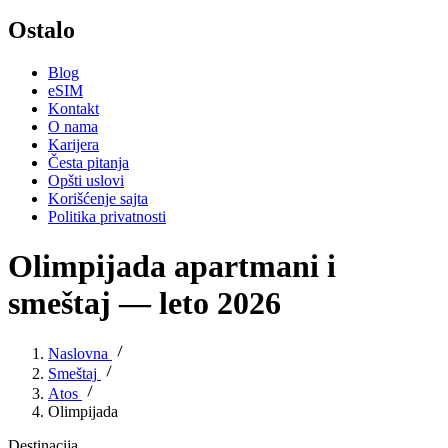
Ostalo
Blog
eSIM
Kontakt
O nama
Karijera
Česta pitanja
Opšti uslovi
Korišćenje sajta
Politika privatnosti
Olimpijada apartmani i
smeštaj — leto 2026
Naslovna
Smeštaj
Atos
Olimpijada
Destinacija