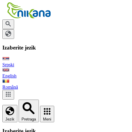
Izaberite jezik
Srpski
English
Română
Jezik
Pretraga
Meni
Izaberite jezik