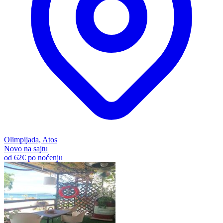
Olimpijada, Atos
Novo na sajtu
od
62€
po noćenju