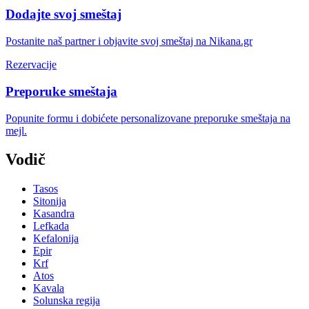
Dodajte svoj smeštaj
Postanite naš partner i objavite svoj smeštaj na Nikana.gr
Rezervacije
Preporuke smeštaja
Popunite formu i dobićete personalizovane preporuke smeštaja na
mejl.
Vodič
Tasos
Sitonija
Kasandra
Lefkada
Kefalonija
Epir
Krf
Atos
Kavala
Solunska regija