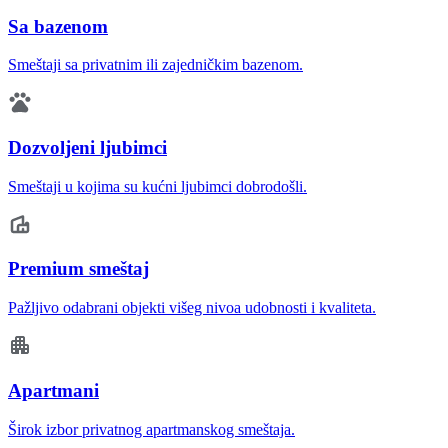
Sa bazenom
Smeštaji sa privatnim ili zajedničkim bazenom.
Dozvoljeni ljubimci
Smeštaji u kojima su kućni ljubimci dobrodošli.
Premium smeštaj
Pažljivo odabrani objekti višeg nivoa udobnosti i kvaliteta.
Apartmani
Širok izbor privatnog apartmanskog smeštaja.