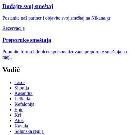
Dodajte svoj smeštaj
Postanite naš partner i objavite svoj smeštaj na Nikana.gr
Rezervacije
Preporuke smeštaja
Popunite formu i dobićete personalizovane preporuke smeštaja na
mejl.
Vodič
Tasos
Sitonija
Kasandra
Lefkada
Kefalonija
Epir
Krf
Atos
Kavala
Solunska regija