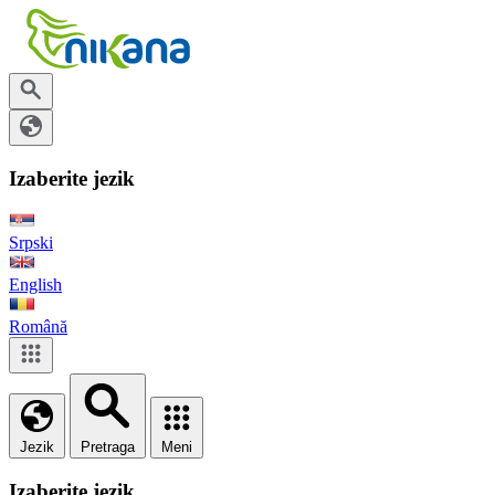
Izaberite jezik
Srpski
English
Română
Jezik
Pretraga
Meni
Izaberite jezik