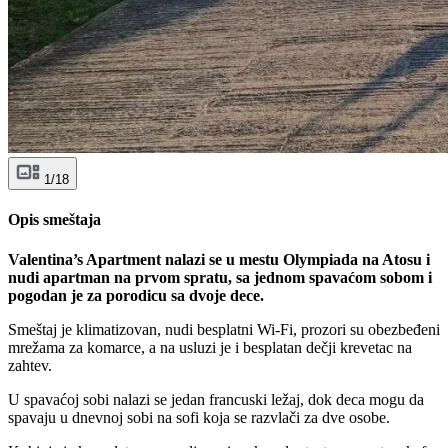
1/18
Opis smeštaja
Valentina’s Apartment nalazi se u mestu Olympiada na Atosu i
nudi apartman na prvom spratu, sa jednom spavaćom sobom i
pogodan je za porodicu sa dvoje dece.
Smeštaj je klimatizovan, nudi besplatni Wi-Fi, prozori su obezbeđeni
mrežama za komarce, a na usluzi je i besplatan dečji krevetac na
zahtev.
U spavaćoj sobi nalazi se jedan francuski ležaj, dok deca mogu da
spavaju u dnevnoj sobi na sofi koja se razvlači za dve osobe.