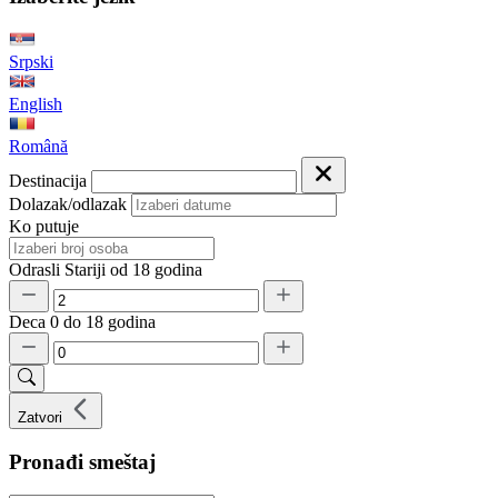
Srpski
English
Română
Destinacija
Dolazak/odlazak
Ko putuje
Odrasli
Stariji od 18 godina
Deca
0 do 18 godina
Zatvori
Pronađi smeštaj