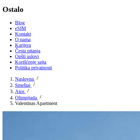
Ostalo
Blog
eSIM
Kontakt
O nama
Karijera
Česta pitanja
Opšti uslovi
Korišćenje sajta
Politika privatnosti
Naslovna
Smeštaj
Atos
Olimpijada
Valentinas Apartment