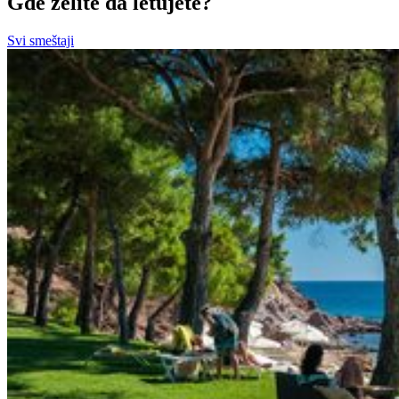
Gde želite da letujete?
Svi smeštaji