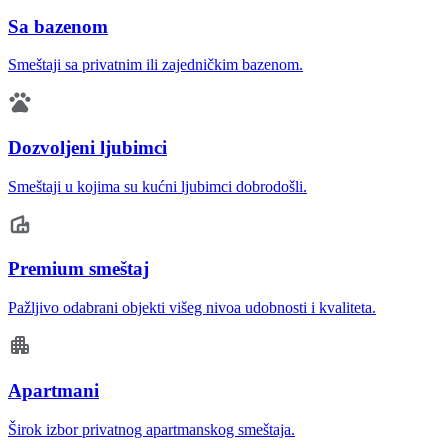
Sa bazenom
Smeštaji sa privatnim ili zajedničkim bazenom.
Dozvoljeni ljubimci
Smeštaji u kojima su kućni ljubimci dobrodošli.
Premium smeštaj
Pažljivo odabrani objekti višeg nivoa udobnosti i kvaliteta.
Apartmani
Širok izbor privatnog apartmanskog smeštaja.