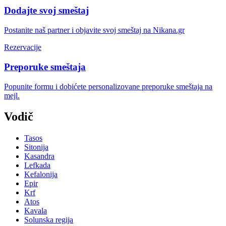
Dodajte svoj smeštaj
Postanite naš partner i objavite svoj smeštaj na Nikana.gr
Rezervacije
Preporuke smeštaja
Popunite formu i dobićete personalizovane preporuke smeštaja na
mejl.
Vodič
Tasos
Sitonija
Kasandra
Lefkada
Kefalonija
Epir
Krf
Atos
Kavala
Solunska regija