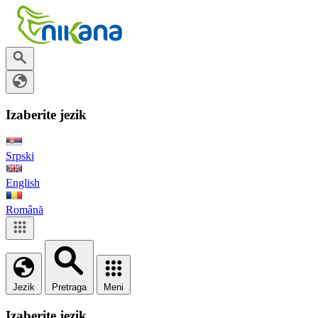
Izaberite jezik
Srpski
English
Română
Jezik
Pretraga
Meni
Izaberite jezik