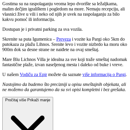
Gostima su na raspolaganju veoma lepo dvorište sa ležaljkama,
malim dečjim igralištem i pogledom na more. Nemaju recepciju, ali
vlasnici žive u vili i neko od njih je uvek na raspolaganju za bilo
kakvu pomoć ili informaciju.
Dostupan je i privatni parking za sva vozila.
Skrenite sa puta Igumenica –
Preveza
i vozite ka Pargi oko 5km do
putokaza za plažu Lihnos. Srenite levo i vozite nizbrdo ka moru oko
900m dok sa desne strane ne naiđete na ovaj smeštaj.
Mare Blu Lichnos Villa je idealna za sve koji traže smeštaj nadomak
fantastične plaže, izvan naseljenog mesta i daleko od buke i vreve.
U našem
Vodiču za Epir
možete da saznate
više informacija o Pargi
.
Nastojimo da budemo što precizniji u opisu smeštajnih objekata, ali
ne možemo da garantujemo da su svi opisi kompletni i bez grešaka.
Pročitaj više
Prikaži manje