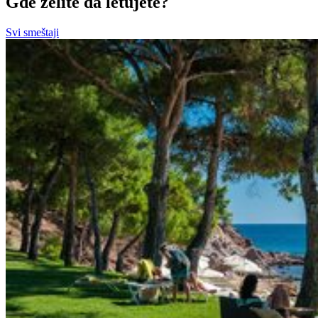
Gde želite da letujete?
Svi smeštaji