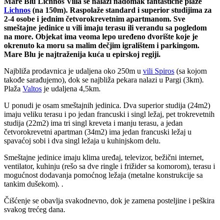
Mare Blu Lichnos Villa se nalazi nadomak fantastične plaže
Lichnos
(na 150m). Raspolaže standard i superior studijima za
2-4 osobe i jednim četvorokrevetnim apartmanom. Sve
smeštajne jedinice u vili imaju terasu ili verandu sa pogledom
na more. Objekat ima veoma lepo uređeno dvorište koje je
okrenuto ka moru sa malim dečjim igralištem i parkingom.
Mare Blu je najtraženija kuća u epirskoj regiji.
Najbliža prodavnica je udaljena oko 250m u
vili Spiros
(sa kojom
takođe sarađujemo), dok se najbliža pekara nalazi u Pargi (3km).
Plaža
Valtos
je udaljena 4,5km.
U ponudi je osam smeštajnih jedinica. Dva superior studija (24m2)
imaju veliku terasu i po jedan francuski i singl ležaj, pet trokrevetnih
studija (22m2) ima tri singl kreveta i manju terasu, a jedan
četvorokrevetni apartman (34m2) ima jedan francuski ležaj u
spavaćoj sobi i dva singl ležaja u kuhinjskom delu.
Smeštajne jedinice imaju klima uređaj, televizor, bežični internet,
ventilator, kuhinju (rešo sa dve ringle i frižider sa komorom), terasu i
mogućnost dodavanja pomoćnog ležaja (metalne konstrukcije sa
tankim dušekom). .
Čišćenje se obavlja svakodnevno, dok je zamena posteljine i peškira
svakog trećeg dana.