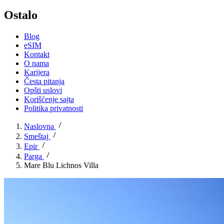
Ostalo
Blog
eSIM
Kontakt
O nama
Karijera
Česta pitanja
Opšti uslovi
Korišćenje sajta
Politika privatnosti
Naslovna
Smeštaj
Epir
Parga
Mare Blu Lichnos Villa