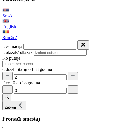
Srpski
English
Română
Destinacija
Dolazak/odlazak
Ko putuje
Odrasli
Stariji od 18 godina
Deca
0 do 18 godina
Zatvori
Pronađi smeštaj