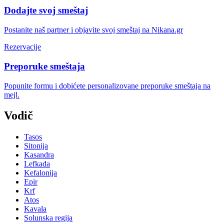
Dodajte svoj smeštaj
Postanite naš partner i objavite svoj smeštaj na Nikana.gr
Rezervacije
Preporuke smeštaja
Popunite formu i dobićete personalizovane preporuke smeštaja na
mejl.
Vodič
Tasos
Sitonija
Kasandra
Lefkada
Kefalonija
Epir
Krf
Atos
Kavala
Solunska regija