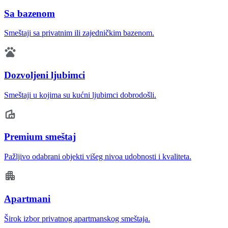
Sa bazenom
Smeštaji sa privatnim ili zajedničkim bazenom.
Dozvoljeni ljubimci
Smeštaji u kojima su kućni ljubimci dobrodošli.
Premium smeštaj
Pažljivo odabrani objekti višeg nivoa udobnosti i kvaliteta.
Apartmani
Širok izbor privatnog apartmanskog smeštaja.