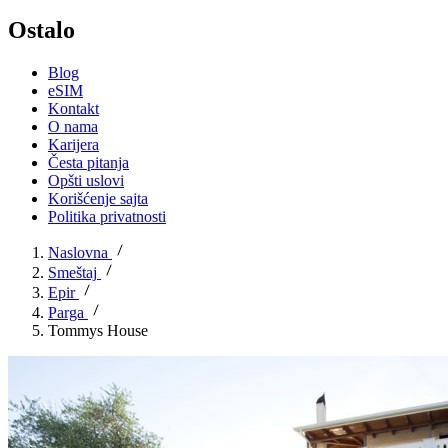
Ostalo
Blog
eSIM
Kontakt
O nama
Karijera
Česta pitanja
Opšti uslovi
Korišćenje sajta
Politika privatnosti
Naslovna
Smeštaj
Epir
Parga
Tommys House