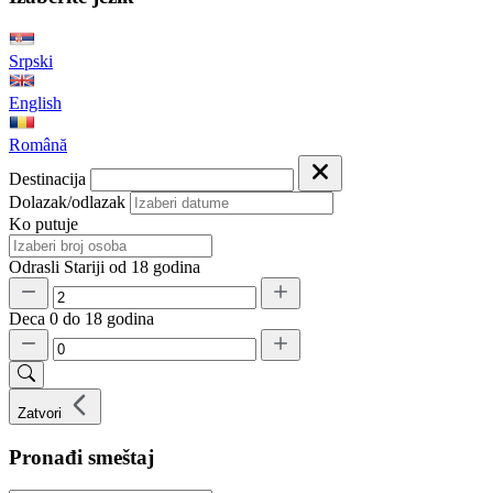
Srpski
English
Română
Destinacija
Dolazak/odlazak
Ko putuje
Odrasli
Stariji od 18 godina
Deca
0 do 18 godina
Zatvori
Pronađi smeštaj