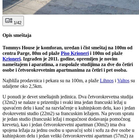
1/42
Opis smeštaja
Tommys House je komforan, uredan i čist smeštaj na 100m od
centra Parge, 80m od plaže
Piso Krioneri
i 100m od plaže
Krioneri
. Izgrađen je 2011. godine, opremljen je novim
nameštajem i aparatima, a raspolaže studijima za dve do četiri
osobe i četvorokrevetnim apartmanima za četiri i pet osoba.
Najbliža prodavnica i pekara su na 100m, a plaže
Lihnos
i
Valtos
su
udaljene oko 2,5km.
U ponudi je devet smeštajnih jedinica. Dva četvorokrevetna studija
(32m2) se nalaze u prizemlju i svaki ima jedan francuski ležaj u
spavaćem delu i kauč na razvlačenje u kuhinjskom delu, kao i jedan
dvokrevetni studio (22m2) sa francuskim ležajem. Na prvom spratu
je jedan studio (francuski ležaj i mogućnost dodavanja pomoćnog
kreveta), kao i jedan četvorokrevetni apartman (30m2) ima dva
spojena ležaja za jednu osobu u spavaćoj sobi i sofu za dve osobe u
kuhinjskom delu i jedan veliki četvorokrevetni apartman (57m2) za