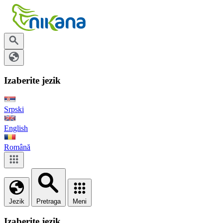
Izaberite jezik
Srpski
English
Română
Jezik
Pretraga
Meni
Izaberite jezik