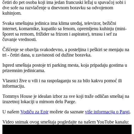
četiri do pet osoba koji ima jedan francuski ležaj u spavaćoj sobi i
dve sofe na razvlačenje u dnevnom boravku sa odvojenom
kuhinjom.
Svaka smeštajna jedinica ima klima uređaj, televizor, bežični
internet, komarnike, kupatilo sa fenom, opremljenu kuhinju (mini-
šporet sa rernom, frižider sa frizom i aspirator), terasu i sef za
čuvanje vrednosti.
Čišćenje se obavlja svakodevno, a posteljina i peškiri se menjaju na
tri - četiri dana, u zavisnosti od dužine boravka.
Ispred smeštaja postoje tri parking mesta, koja pripadaju gostima u
prizemnim jedinicama.
Vlasnici žive u vili i na raspolaganju su za bilo kakvu pomoć ili
informaciju.
Tommys House je idealan izbor za sve koji traže odličan smeštaj na
izuzetnoj lokaciji u mirnom delu Parge.
U našem
Vodiču za Epir
možete da saznate
više informacija o Pargi
.
Video snimak ovog smeštaja pogledajte na našem YouTube kanalu: