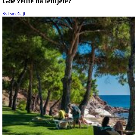
Gde želite da letujete?
Svi smeštaji