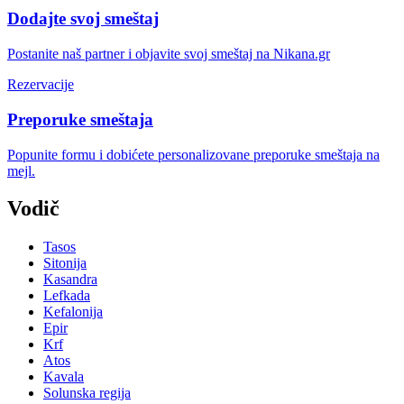
Dodajte svoj smeštaj
Postanite naš partner i objavite svoj smeštaj na Nikana.gr
Rezervacije
Preporuke smeštaja
Popunite formu i dobićete personalizovane preporuke smeštaja na
mejl.
Vodič
Tasos
Sitonija
Kasandra
Lefkada
Kefalonija
Epir
Krf
Atos
Kavala
Solunska regija