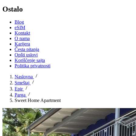
Ostalo
Blog
eSIM
Kontakt
O nama
Karijera
Česta pitanja
Opšti uslovi
Korišćenje sajta
Politika privatnosti
Naslovna
Smeštaj
Epir
Parga
Sweet Home Apartment