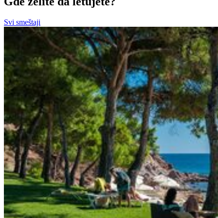
Gde želite da letujete?
Svi smeštaji