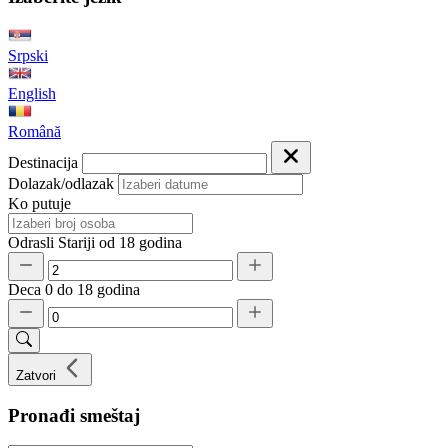
Srpski
English
Română
Destinacija
Dolazak/odlazak
Ko putuje
Odrasli
Stariji od 18 godina
Deca
0 do 18 godina
Zatvori
Pronađi smeštaj