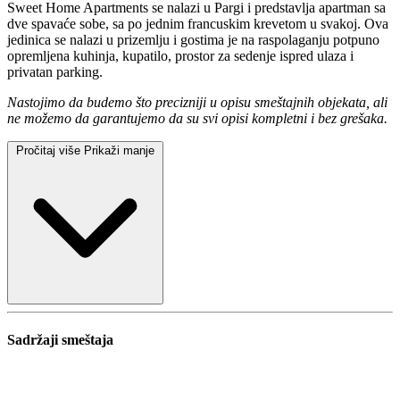
Sweet Home Apartments se nalazi u Pargi i predstavlja apartman sa
dve spavaće sobe, sa po jednim francuskim krevetom u svakoj. Ova
jedinica se nalazi u prizemlju i gostima je na raspolaganju potpuno
opremljena kuhinja, kupatilo, prostor za sedenje ispred ulaza i
privatan parking.
Nastojimo da budemo što precizniji u opisu smeštajnih objekata, ali
ne možemo da garantujemo da su svi opisi kompletni i bez grešaka.
Pročitaj više
Prikaži manje
Sadržaji smeštaja