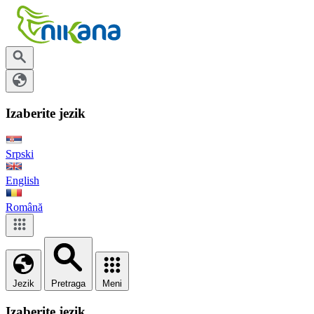
Izaberite jezik
Srpski
English
Română
Jezik
Pretraga
Meni
Izaberite jezik