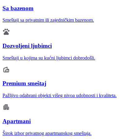
Sa bazenom
Smeštaji sa privatnim ili zajedničkim bazenom.
Dozvoljeni ljubimci
Smeštaji u kojima su kućni ljubimci dobrodošli.
Premium smeštaj
Pažljivo odabrani objekti višeg nivoa udobnosti i kvaliteta.
Apartmani
Širok izbor privatnog apartmanskog smeštaja.