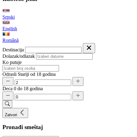
Srpski
English
Română
Destinacija
Dolazak/odlazak
Ko putuje
Odrasli
Stariji od 18 godina
Deca
0 do 18 godina
Zatvori
Pronađi smeštaj