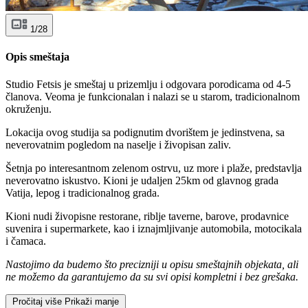
1/28
Opis smeštaja
Studio Fetsis je smeštaj u prizemlju i odgovara porodicama od 4-5
članova. Veoma je funkcionalan i nalazi se u starom, tradicionalnom
okruženju.
Lokacija ovog studija sa podignutim dvorištem je jedinstvena, sa
neverovatnim pogledom na naselje i živopisan zaliv.
Šetnja po interesantnom zelenom ostrvu, uz more i plaže, predstavlja
neverovatno iskustvo. Kioni je udaljen 25km od glavnog grada
Vatija, lepog i tradicionalnog grada.
Kioni nudi živopisne restorane, riblje taverne, barove, prodavnice
suvenira i supermarkete, kao i iznajmljivanje automobila, motocikala
i čamaca.
Nastojimo da budemo što precizniji u opisu smeštajnih objekata, ali
ne možemo da garantujemo da su svi opisi kompletni i bez grešaka.
Pročitaj više
Prikaži manje