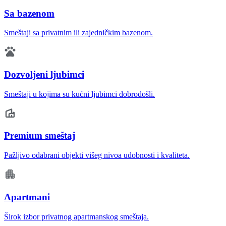
Sa bazenom
Smeštaji sa privatnim ili zajedničkim bazenom.
Dozvoljeni ljubimci
Smeštaji u kojima su kućni ljubimci dobrodošli.
Premium smeštaj
Pažljivo odabrani objekti višeg nivoa udobnosti i kvaliteta.
Apartmani
Širok izbor privatnog apartmanskog smeštaja.