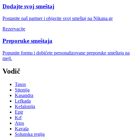
Dodajte svoj smeštaj
Postanite naš partner i objavite svoj smeštaj na Nikana.gr
Rezervacije
Preporuke smeštaja
Popunite formu i dobićete personalizovane preporuke smeštaja na
mejl.
Vodič
Tasos
Sitonija
Kasandra
Lefkada
Kefalonija
Epir
Krf
Atos
Kavala
Solunska regija