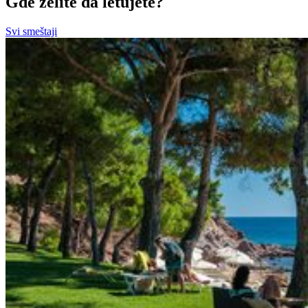
Gde želite da letujete?
Svi smeštaji