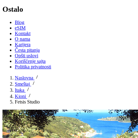
Ostalo
Blog
eSIM
Kontakt
O nama
Karijera
Česta pitanja
Opšti uslovi
Korišćenje sajta
Politika privatnosti
Naslovna
Smeštaj
Itaka
Kioni
Fetsis Studio