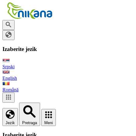
Izaberite jezik
Srpski
English
Română
Jezik
Pretraga
Meni
Izaberite jezik