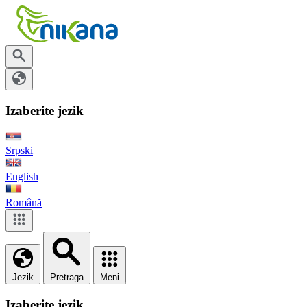
Izaberite jezik
Srpski
English
Română
Jezik
Pretraga
Meni
Izaberite jezik