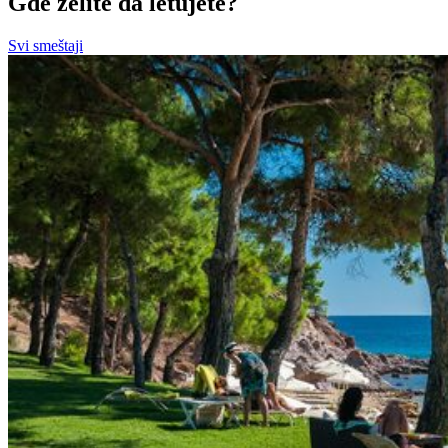
Gde želite da letujete?
Svi smeštaji