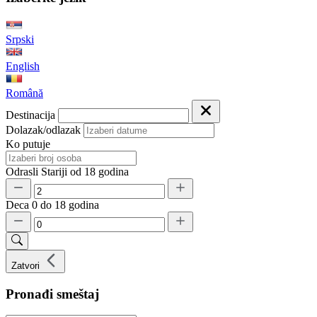
Srpski
English
Română
Destinacija
Dolazak/odlazak
Ko putuje
Odrasli
Stariji od 18 godina
Deca
0 do 18 godina
Zatvori
Pronađi smeštaj