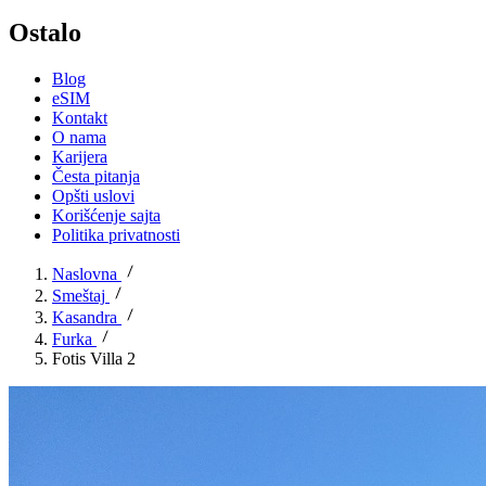
Ostalo
Blog
eSIM
Kontakt
O nama
Karijera
Česta pitanja
Opšti uslovi
Korišćenje sajta
Politika privatnosti
Naslovna
Smeštaj
Kasandra
Furka
Fotis Villa 2