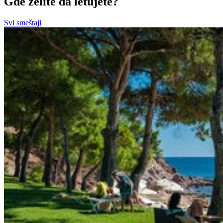
Gde želite da letujete?
Svi smeštaji