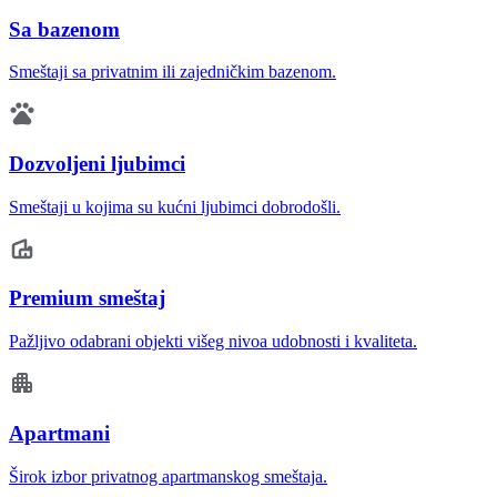
Sa bazenom
Smeštaji sa privatnim ili zajedničkim bazenom.
Dozvoljeni ljubimci
Smeštaji u kojima su kućni ljubimci dobrodošli.
Premium smeštaj
Pažljivo odabrani objekti višeg nivoa udobnosti i kvaliteta.
Apartmani
Širok izbor privatnog apartmanskog smeštaja.