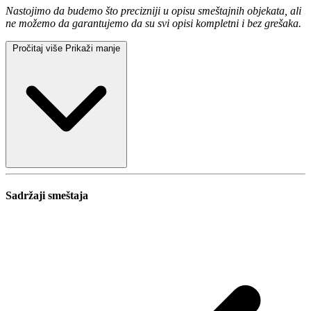
Nastojimo da budemo što precizniji u opisu smeštajnih objekata, ali
ne možemo da garantujemo da su svi opisi kompletni i bez grešaka.
Pročitaj više
Prikaži manje
Sadržaji smeštaja