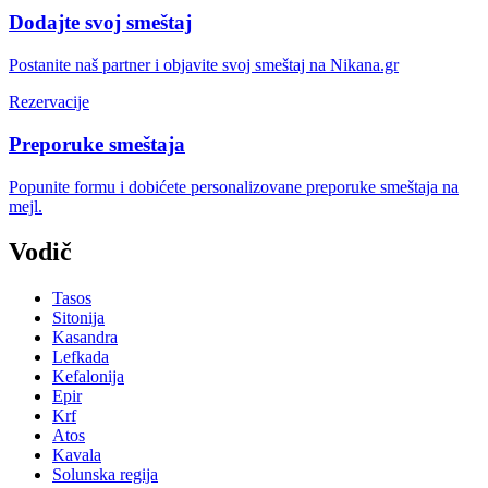
Dodajte svoj smeštaj
Postanite naš partner i objavite svoj smeštaj na Nikana.gr
Rezervacije
Preporuke smeštaja
Popunite formu i dobićete personalizovane preporuke smeštaja na
mejl.
Vodič
Tasos
Sitonija
Kasandra
Lefkada
Kefalonija
Epir
Krf
Atos
Kavala
Solunska regija