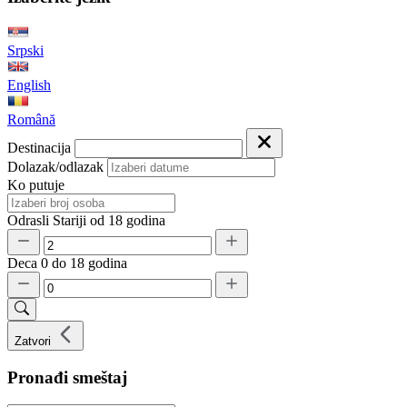
Srpski
English
Română
Destinacija
Dolazak/odlazak
Ko putuje
Odrasli
Stariji od 18 godina
Deca
0 do 18 godina
Zatvori
Pronađi smeštaj