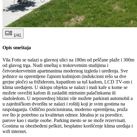
1/41
Opis smeštaja
Vila Fotis se nalazi u glavnoj ulici na 180m od peščane plaže i 300m
od glavog trga. Nudi smeštaj u trokrevetnim studijima i
četvorokrevetnim apartmanima modernog izgleda i uređenja. Sve
jedinice su opremljene čajnom kuhinjom (indukcioni rešo sa dve
grejne ploče) sa frižiderom, kupatilom sa tuš kadom, LCD TV-om i
klima uređajem. U sklopu objekta se nalazi i mali kafe u kome se
možete osvežiti kafom ili zasladiti mirisnim palačinkama ili
sladoledom. U neposrednoj blizini vile možete parkirati automobil a
u zajedničkom dvorištu se nalazi i roštilj koji je svim gostima na
raspolaganju. Odlično pozicionirana, moderno opremljena, pruža
sve što je potrebno za kvalitetan odmor. Idealna je za porodice,
parove kao i starije osobe. Parking mesto se ne može rezervisati.
Gostima su obezbeđeni peškiri, besplatno korišćenje klima uređaja i
wifi internet.