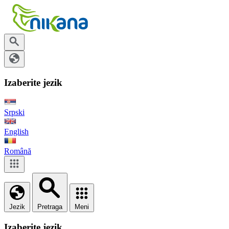
Izaberite jezik
Srpski
English
Română
Jezik
Pretraga
Meni
Izaberite jezik